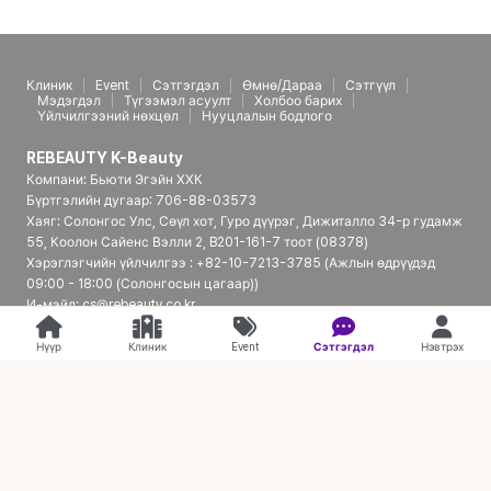
Клиник
Event
Сэтгэгдэл
Өмнө/Дараа
Сэтгүүл
Мэдэгдэл
Түгээмэл асуулт
Холбоо барих
Үйлчилгээний нөхцөл
Нууцлалын бодлого
REBEAUTY K-Beauty
Компани: Бьюти Эгэйн ХХК
Бүртгэлийн дугаар: 706-88-03573
Хаяг: Солонгос Улс, Сөүл хот, Гуро дүүрэг, Дижиталло 34-р гудамж
55, Коолон Сайенс Вэлли 2, B201-161-7 тоот (08378)
Хэрэглэгчийн үйлчилгээ : +82-10-7213-3785 (Ажлын өдрүүдэд
09:00 - 18:00 (Солонгосын цагаар))
И-мэйл: cs@rebeauty.co.kr
REBEAUTY K-Beauty | Япон үйлчлүүлэгчдэд зориулсан Солонгосын
гоо сайхны эмнэлгийн платформ
Нүүр
Клиник
Event
Сэтгэгдэл
Нэвтрэх
© 2026 REBEAUTY K-Beauty. all rights reserved.