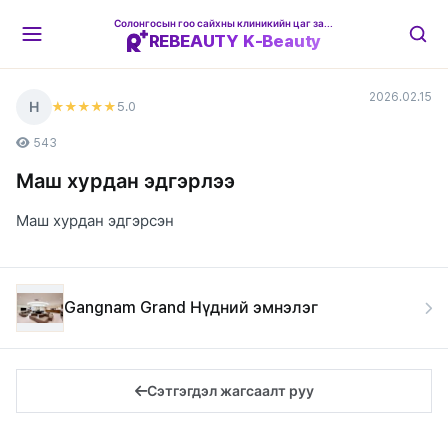
Солонгосын гоо сайхны клиникийн цаг захиалгын платформ
REBEAUTY K-Beauty
2026.02.15
Н
5
.0
★★★★★
543
Маш хурдан эдгэрлээ
Маш хурдан эдгэрсэн
Gangnam Grand Нүдний эмнэлэг
Сэтгэгдэл жагсаалт руу