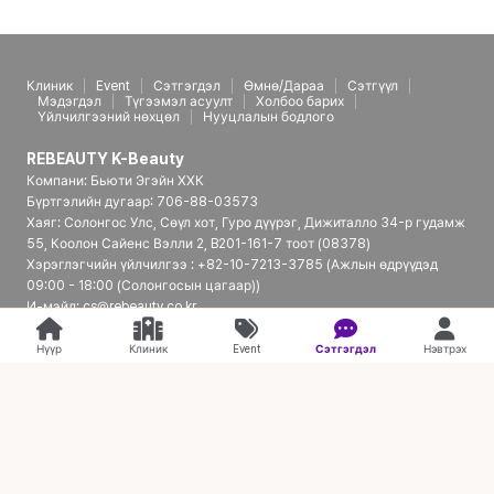
Клиник
Event
Сэтгэгдэл
Өмнө/Дараа
Сэтгүүл
Мэдэгдэл
Түгээмэл асуулт
Холбоо барих
Үйлчилгээний нөхцөл
Нууцлалын бодлого
REBEAUTY K-Beauty
Компани: Бьюти Эгэйн ХХК
Бүртгэлийн дугаар: 706-88-03573
Хаяг: Солонгос Улс, Сөүл хот, Гуро дүүрэг, Дижиталло 34-р гудамж
55, Коолон Сайенс Вэлли 2, B201-161-7 тоот (08378)
Хэрэглэгчийн үйлчилгээ : +82-10-7213-3785 (Ажлын өдрүүдэд
09:00 - 18:00 (Солонгосын цагаар))
И-мэйл: cs@rebeauty.co.kr
REBEAUTY K-Beauty | Япон үйлчлүүлэгчдэд зориулсан Солонгосын
гоо сайхны эмнэлгийн платформ
Нүүр
Клиник
Event
Сэтгэгдэл
Нэвтрэх
© 2026 REBEAUTY K-Beauty. all rights reserved.