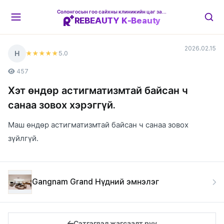
Солонгосын гоо сайхны клиникийн цаг захиалгын платформ
REBEAUTY K-Beauty
2026.02.15
Н
5
.0
★★★★★
457
Хэт өндөр астигматизмтай байсан ч
санаа зовох хэрэггүй.
Маш өндөр астигматизмтай байсан ч санаа зовох
зүйлгүй.
Gangnam Grand Нүдний эмнэлэг
Сэтгэгдэл жагсаалт руу