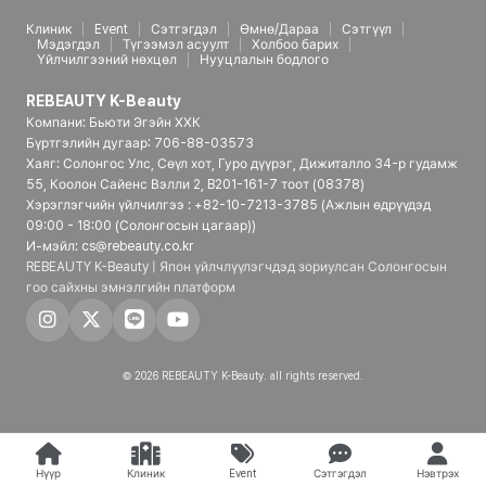
Клиник
Event
Сэтгэгдэл
Өмнө/Дараа
Сэтгүүл
Мэдэгдэл
Түгээмэл асуулт
Холбоо барих
Үйлчилгээний нөхцөл
Нууцлалын бодлого
REBEAUTY K-Beauty
Компани: Бьюти Эгэйн ХХК
Бүртгэлийн дугаар: 706-88-03573
Хаяг: Солонгос Улс, Сөүл хот, Гуро дүүрэг, Дижиталло 34-р гудамж
55, Коолон Сайенс Вэлли 2, B201-161-7 тоот (08378)
Хэрэглэгчийн үйлчилгээ : +82-10-7213-3785 (Ажлын өдрүүдэд
09:00 - 18:00 (Солонгосын цагаар))
И-мэйл: cs@rebeauty.co.kr
REBEAUTY K-Beauty | Япон үйлчлүүлэгчдэд зориулсан Солонгосын
гоо сайхны эмнэлгийн платформ
© 2026 REBEAUTY K-Beauty. all rights reserved.
Нүүр
Клиник
Event
Сэтгэгдэл
Нэвтрэх