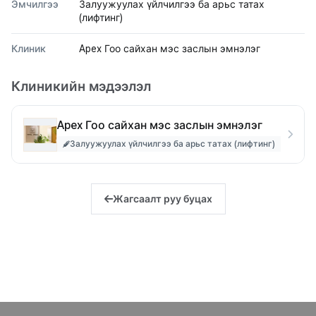
Эмчилгээ
Залуужуулах үйлчилгээ ба арьс татах
(лифтинг)
Клиник
Apex Гоо сайхан мэс заслын эмнэлэг
Клиникийн мэдээлэл
Apex Гоо сайхан мэс заслын эмнэлэг
Залуужуулах үйлчилгээ ба арьс татах (лифтинг)
Жагсаалт руу буцах