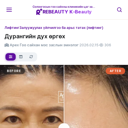
Солонгосын гоо сайхны клиникийн цаг захиалгын платформ
REBEAUTY K-Beauty
Лифтинг
Залуужуулах үйлчилгээ ба арьс татах (лифтинг)
Дурангийн дух өргөх
Apex Гоо сайхан мэс заслын эмнэлэг
·
2026.02.15
·
306
BEFORE
AFTER