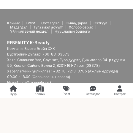
Клиник
Event
Сэтгэгдэл
Өмнө/Дараа
Сэтгүүл
Мэдэгдэл
Түгээмэл асуулт
Холбоо барих
Үйлчилгээний нөхцөл
Нууцлалын бодлого
REBEAUTY K-Beauty
Компани: Бьюти Эгэйн ХХК
Бүртгэлийн дугаар: 706-88-03573
Хаяг: Солонгос Улс, Сөүл хот, Гуро дүүрэг, Дижиталло 34-р гудамж
55, Коолон Сайенс Вэлли 2, B201-161-7 тоот (08378)
Хэрэглэгчийн үйлчилгээ : +82-10-7213-3785 (Ажлын өдрүүдэд
09:00 - 18:00 (Солонгосын цагаар))
И-мэйл: cs@rebeauty.co.kr
REBEAUTY K-Beauty | Япон үйлчлүүлэгчдэд зориулсан Солонгосын
гоо сайхны эмнэлгийн платформ
Нүүр
Клиник
Event
Сэтгэгдэл
Нэвтрэх
© 2026 REBEAUTY K-Beauty. all rights reserved.