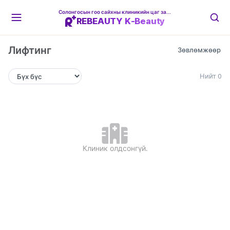
Солонгосын гоо сайхны клиникийн цаг захиалгын платформ
REBEAUTY K-Beauty
Лифтинг
Нийт 0
Клиник олдсонгүй.