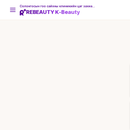
Солонгосын гоо сайхны клиникийн цаг захиалгын платформ
REBEAUTY K-Beauty