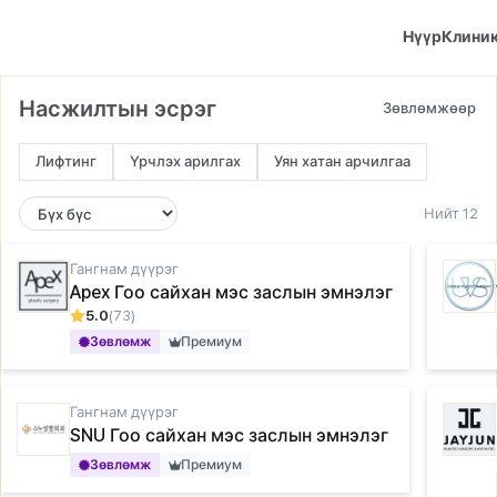
Нүүр
Клини
Насжилтын эсрэг
Лифтинг
Үрчлэх арилгах
Уян хатан арчилгаа
Нийт 12
Гангнам дүүрэг
Apex Гоо сайхан мэс заслын эмнэлэг
5.0
(73)
Зөвлөмж
Премиум
Гангнам дүүрэг
SNU Гоо сайхан мэс заслын эмнэлэг
Зөвлөмж
Премиум