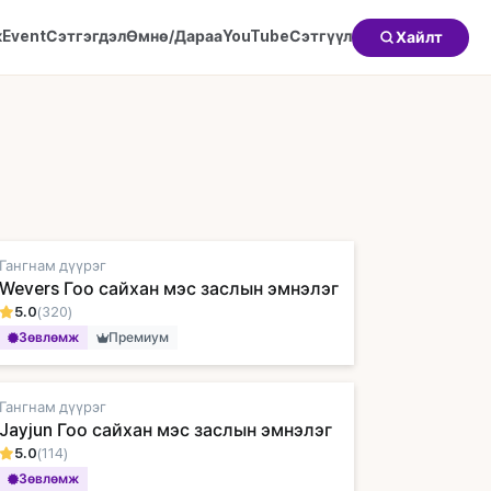
к
Event
Сэтгэгдэл
Өмнө/Дараа
YouTube
Сэтгүүл
Хайлт
Гангнам дүүрэг
Wevers Гоо сайхан мэс заслын эмнэлэг
5.0
(320)
Зөвлөмж
Премиум
Гангнам дүүрэг
Jayjun Гоо сайхан мэс заслын эмнэлэг
5.0
(114)
Зөвлөмж