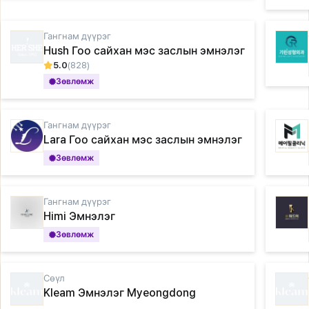
Гангнам дүүрэг
Hush Гоо сайхан мэс заслын эмнэлэг
5.0
(828)
Зөвлөмж
Гангнам дүүрэг
Lara Гоо сайхан мэс заслын эмнэлэг
Зөвлөмж
Гангнам дүүрэг
Himi Эмнэлэг
Зөвлөмж
Сөүл
Kleam Эмнэлэг Myeongdong