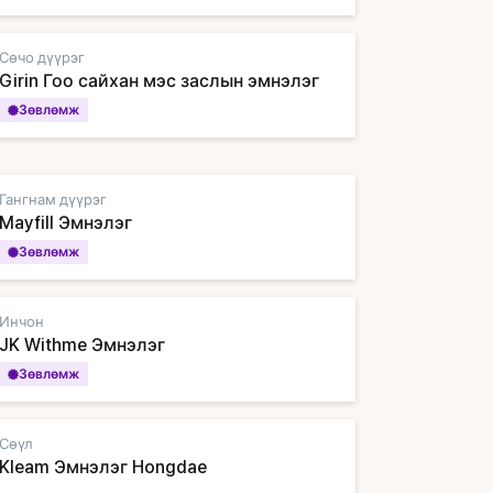
Сөчо дүүрэг
Girin Гоо сайхан мэс заслын эмнэлэг
Зөвлөмж
Гангнам дүүрэг
Mayfill Эмнэлэг
Зөвлөмж
Инчон
JK Withme Эмнэлэг
Зөвлөмж
Сөүл
Kleam Эмнэлэг Hongdae