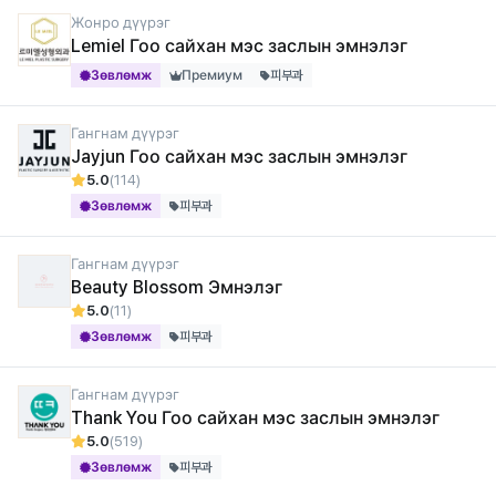
Жонро дүүрэг
Lemiel Гоо сайхан мэс заслын эмнэлэг
Зөвлөмж
Премиум
피부과
Гангнам дүүрэг
Jayjun Гоо сайхан мэс заслын эмнэлэг
5.0
(114)
Зөвлөмж
피부과
Гангнам дүүрэг
Beauty Blossom Эмнэлэг
5.0
(11)
Зөвлөмж
피부과
Гангнам дүүрэг
Thank You Гоо сайхан мэс заслын эмнэлэг
5.0
(519)
Зөвлөмж
피부과