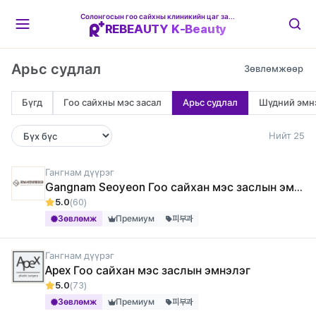
Солонгосын гоо сайхны клиникийн цаг захиалгын платформ
REBEAUTY K-Beauty
Арьс судлал
Бүгд
Гоо сайхны мэс засал
Арьс судлал
Шүдний эмн
Нийт 25
Гангнам дүүрэг
Gangnam Seoyeon Гоо сайхан мэс заслын эмнэлэг
5.0
(60)
Зөвлөмж
Премиум
피부과
Гангнам дүүрэг
Apex Гоо сайхан мэс заслын эмнэлэг
5.0
(73)
Зөвлөмж
Премиум
피부과