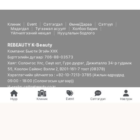
Клиник
Event
Сэтгэгдэл
Өмнө/Дараа
Сэтгүүл
Мэдэгдэл
Түгээмэл асуулт
Холбоо барих
Үйлчилгээний нөхцөл
Нууцлалын бодлого
REBEAUTY K-Beauty
Компани: Бьюти Эгэйн ХХК
Бүртгэлийн дугаар: 706-88-03573
Хаяг: Солонгос Улс, Сөүл хот, Гуро дүүрэг, Дижиталло 34-р гудамж
55, Коолон Сайенс Вэлли 2, B201-161-7 тоот (08378)
Хэрэглэгчийн үйлчилгээ : +82-10-7213-3785 (Ажлын өдрүүдэд
09:00 - 18:00 (Солонгосын цагаар))
И-мэйл: cs@rebeauty.co.kr
REBEAUTY K-Beauty | Япон үйлчлүүлэгчдэд зориулсан Солонгосын
гоо сайхны эмнэлгийн платформ
Нүүр
Клиник
Event
Сэтгэгдэл
Нэвтрэх
© 2026 REBEAUTY K-Beauty. all rights reserved.