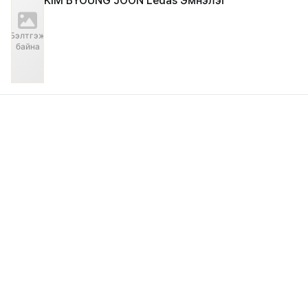
KIM BYOUNG JOON Ledas Эмнэлэг
Бэлтгэж
байна