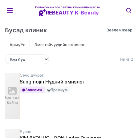
Солонгосын гоо сайхны клиникийн цаг захиалгын платформ
REBEAUTY K-Beauty
Бусад клиник
Арьс/Үс
Эмэгтэйчүүдийн эмнэлэг
Нийт 2
Сөчо дүүрэг
Sungmojin Нүдний эмнэлэг
Зөвлөмж
Премиум
Бэлтгэж
байна
Бусан