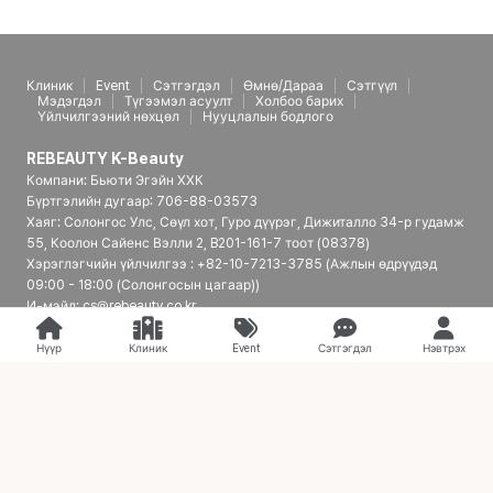
Клиник
Event
Сэтгэгдэл
Өмнө/Дараа
Сэтгүүл
Мэдэгдэл
Түгээмэл асуулт
Холбоо барих
Үйлчилгээний нөхцөл
Нууцлалын бодлого
REBEAUTY K-Beauty
Компани: Бьюти Эгэйн ХХК
Бүртгэлийн дугаар: 706-88-03573
Хаяг: Солонгос Улс, Сөүл хот, Гуро дүүрэг, Дижиталло 34-р гудамж
55, Коолон Сайенс Вэлли 2, B201-161-7 тоот (08378)
Хэрэглэгчийн үйлчилгээ : +82-10-7213-3785 (Ажлын өдрүүдэд
09:00 - 18:00 (Солонгосын цагаар))
И-мэйл: cs@rebeauty.co.kr
REBEAUTY K-Beauty | Япон үйлчлүүлэгчдэд зориулсан Солонгосын
гоо сайхны эмнэлгийн платформ
Нүүр
Клиник
Event
Сэтгэгдэл
Нэвтрэх
© 2026 REBEAUTY K-Beauty. all rights reserved.