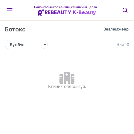
Солонгосын гоо сайхны клиникийн цаг захиалгын платформ
REBEAUTY K-Beauty
Ботокс
Нийт 0
Клиник олдсонгүй.