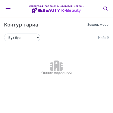
Солонгосын гоо сайхны клиникийн цаг захиалгын платформ
REBEAUTY K-Beauty
Контур тариа
Нийт 0
Клиник олдсонгүй.