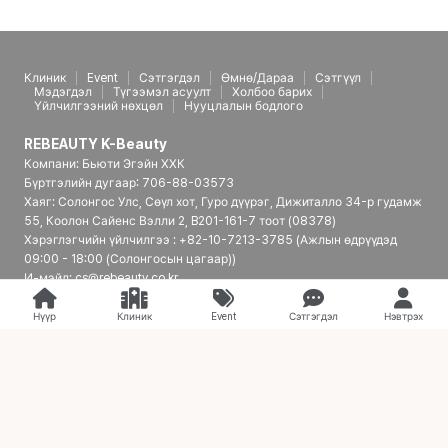
Клиник
Event
Сэтгэгдэл
Өмнө/Дараа
Сэтгүүл
Мэдэгдэл
Түгээмэл асуулт
Холбоо барих
Үйлчилгээний нөхцөл
Нууцлалын бодлого
REBEAUTY K-Beauty
Компани: Бьюти Эгэйн ХХК
Бүртгэлийн дугаар: 706-88-03573
Хаяг: Солонгос Улс, Сөүл хот, Гуро дүүрэг, Дижиталло 34-р гудамж
55, Коолон Сайенс Вэлли 2, B201-161-7 тоот (08378)
Хэрэглэгчийн үйлчилгээ : +82-10-7213-3785 (Ажлын өдрүүдэд
09:00 - 18:00 (Солонгосын цагаар))
И-мэйл: cs@rebeauty.co.kr
REBEAUTY K-Beauty | Япон үйлчлүүлэгчдэд зориулсан Солонгосын
гоо сайхны эмнэлгийн платформ
Нүүр
Клиник
Event
Сэтгэгдэл
Нэвтрэх
© 2026 REBEAUTY K-Beauty. all rights reserved.