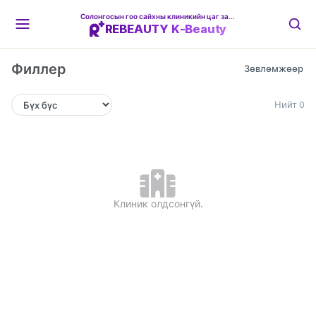
Солонгосын гоо сайхны клиникийн цаг захиалгын платформ
REBEAUTY K-Beauty
Филлер
Нийт 0
Клиник олдсонгүй.