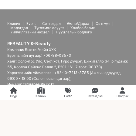
Клиник
Event
Сэтгэгдэл
Өмнө/Дараа
Сэтгүүл
Мэдэгдэл
Түгээмэл асуулт
Холбоо барих
Үйлчилгээний нөхцөл
Нууцлалын бодлого
REBEAUTY K-Beauty
Компани: Бьюти Эгэйн ХХК
Бүртгэлийн дугаар: 706-88-03573
Хаяг: Солонгос Улс, Сөүл хот, Гуро дүүрэг, Дижиталло 34-р гудамж
55, Коолон Сайенс Вэлли 2, B201-161-7 тоот (08378)
Хэрэглэгчийн үйлчилгээ : +82-10-7213-3785 (Ажлын өдрүүдэд
09:00 - 18:00 (Солонгосын цагаар))
И-мэйл: cs@rebeauty.co.kr
REBEAUTY K-Beauty | Япон үйлчлүүлэгчдэд зориулсан Солонгосын
гоо сайхны эмнэлгийн платформ
Нүүр
Клиник
Event
Сэтгэгдэл
Нэвтрэх
© 2026 REBEAUTY K-Beauty. all rights reserved.