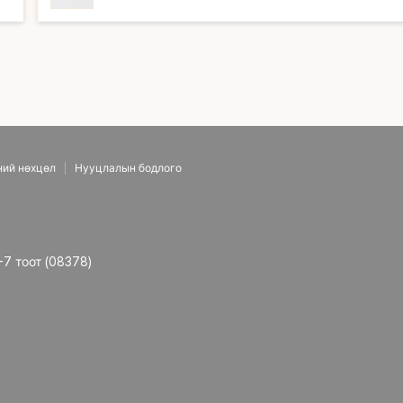
ний нөхцөл
Нууцлалын бодлого
-7 тоот (08378)