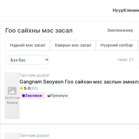
Нүүр
Клини
Гоо сайхны мэс засал
Нүдний мэс засал
Хамрын мэс засал
Нүүрний хэлбэр
Нийт 27
Гангнам дүүрэг
Gangnam Seoyeon Гоо сайхан мэс заслын эмнэл
5.0
(60)
Зөвлөмж
Премиум
Бэлтгэж
байна
Гангнам дүүрэг