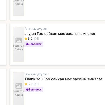
Бэлтгэж
байна
Гангнам дүүрэг
Jayjun Гоо сайхан мэс заслын эмнэлэг
5.0
(114)
Зөвлөмж
Бэлтгэж
байна
Гангнам дүүрэг
Thank You Гоо сайхан мэс заслын эмнэлэг
5.0
(519)
Зөвлөмж
Бэлтгэж
байна