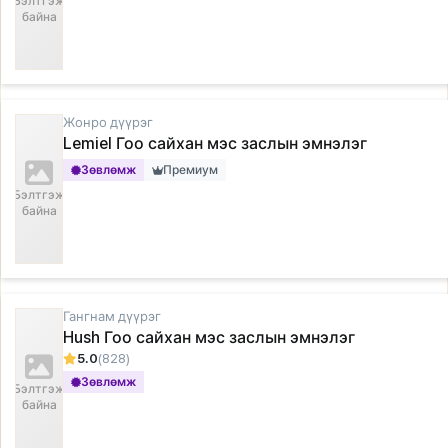
Бэлтгэж
байна
Жонро дүүрэг
Lemiel Гоо сайхан мэс заслын эмнэлэг
Зөвлөмж
Премиум
Бэлтгэж
байна
Гангнам дүүрэг
Hush Гоо сайхан мэс заслын эмнэлэг
5.0
(828)
Зөвлөмж
Бэлтгэж
байна