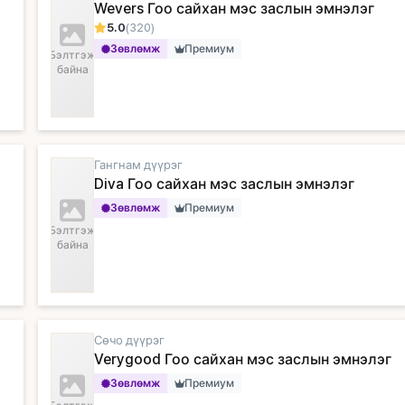
Wevers Гоо сайхан мэс заслын эмнэлэг
5.0
(320)
Зөвлөмж
Премиум
Бэлтгэж
байна
Гангнам дүүрэг
Diva Гоо сайхан мэс заслын эмнэлэг
Зөвлөмж
Премиум
Бэлтгэж
байна
Сөчо дүүрэг
Verygood Гоо сайхан мэс заслын эмнэлэг
Зөвлөмж
Премиум