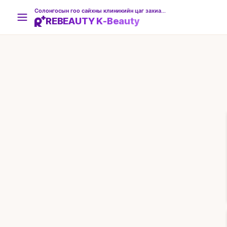
Солонгосын гоо сайхны клиникийн цаг захиалгын платформ
REBEAUTY K-Beauty