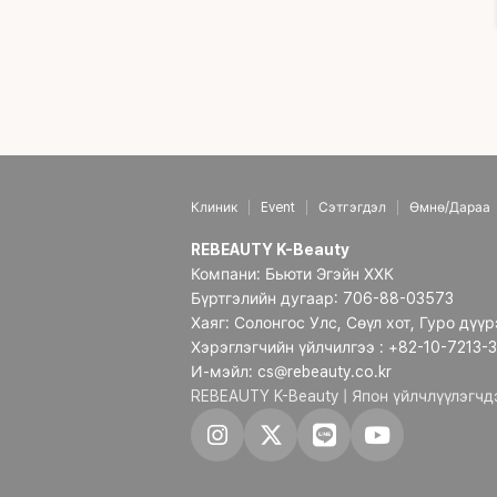
Клиник
Event
Сэтгэгдэл
Өмнө/Дараа
REBEAUTY K-Beauty
Компани: Бьюти Эгэйн ХХК
Бүртгэлийн дугаар: 706-88-03573
Хаяг: Солонгос Улс, Сөүл хот, Гуро дүү
Хэрэглэгчийн үйлчилгээ : +82-10-7213-
И-мэйл: cs@rebeauty.co.kr
REBEAUTY K-Beauty | Япон үйлчлүүлэгч