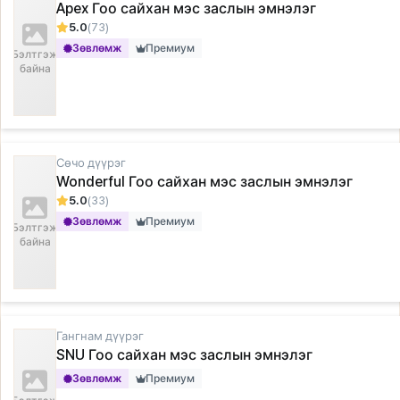
Apex Гоо сайхан мэс заслын эмнэлэг
5.0
(73)
Зөвлөмж
Премиум
Бэлтгэж
байна
Сөчо дүүрэг
Wonderful Гоо сайхан мэс заслын эмнэлэг
5.0
(33)
Зөвлөмж
Премиум
Бэлтгэж
байна
Гангнам дүүрэг
SNU Гоо сайхан мэс заслын эмнэлэг
Зөвлөмж
Премиум