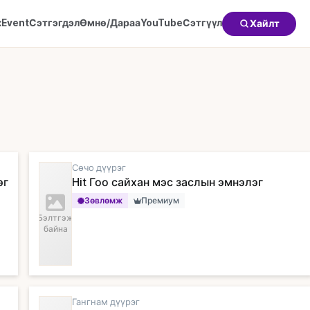
к
Event
Сэтгэгдэл
Өмнө/Дараа
YouTube
Сэтгүүл
Хайлт
Хоёр эрүүний мэс засал
Хөхний мэс засал
Өөх соруулах
Сөчо дүүрэг
эг
Hit Гоо сайхан мэс заслын эмнэлэг
Зөвлөмж
Премиум
Бэлтгэж
байна
Гангнам дүүрэг