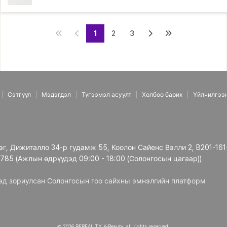
1
2
3
Сэтгүүл
Мэдэгдэл
Түгээмэл асуулт
Холбоо барих
Үйлчилгээ
рэг, Дижиталло 34-р гудамж 55, Коолон Сайенс Вэлли 2, B201-161
3785 (Ажлын өдрүүдэд 09:00 - 18:00 (Солонгосын цагаар))
дэд зориулсан Солонгосын гоо сайхны эмнэлгийн платформ
© 2026 REBEAUTY K-Beauty. all rights reserved.