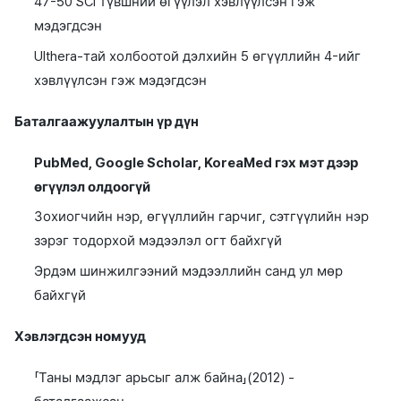
47-50 SCI түвшний өгүүлэл хэвлүүлсэн гэж
мэдэгдсэн
Ulthera-тай холбоотой дэлхийн 5 өгүүллийн 4-ийг
хэвлүүлсэн гэж мэдэгдсэн
Баталгаажуулалтын үр дүн
PubMed, Google Scholar, KoreaMed гэх мэт дээр
өгүүлэл олдоогүй
Зохиогчийн нэр, өгүүллийн гарчиг, сэтгүүлийн нэр
зэрэг тодорхой мэдээлэл огт байхгүй
Эрдэм шинжилгээний мэдээллийн санд ул мөр
байхгүй
Хэвлэгдсэн номууд
「Таны мэдлэг арьсыг алж байна」(2012) -