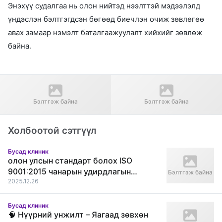
Энэхүү судалгаа нь олон нийтэд нээлттэй мэдээлэлд
үндэслэн бэлтгэгдсэн бөгөөд биечлэн очиж зөвлөгөө
авах замаар нэмэлт баталгаажуулалт хийхийг зөвлөж
байна.
Өмнөх нийтлэл
Дараагийн нийтлэл
Дрийм гоо сайхны мэс засал |
Лидерс арьс судлалын
Бэлтгэж байна
Бэлтгэж байна
Сөүлийн их сургуулийн
эмнэлэг - 2025 оны иж бүрэн
мэргэжилтнүүд Ганнам
судалгаа | Солонгосын дээд
Апгүжон 25 жилийн түүхтэй
зэрэглэлийн эмнэлгийн үнэн
Холбоотой сэтгүүл
Бусад клиник
олон улсын стандарт болох ISO
9001:2015 чанарын удирдлагын
Бэлтгэж байна
тогтолцооны гэрчилгээг амжилттай
2025.12.26
хүлээн авлаа.
Бусад клиник
🧠 Нүүрний унжилт – Яагаад зөвхөн