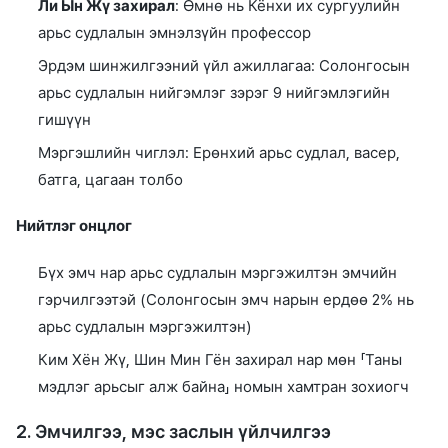
Ли Ын Жү захирал
: Өмнө нь Кёнхи их сургуулийн
арьс судлалын эмнэлзүйн профессор
Эрдэм шинжилгээний үйл ажиллагаа: Солонгосын
арьс судлалын нийгэмлэг зэрэг 9 нийгэмлэгийн
гишүүн
Мэргэшлийн чиглэл: Ерөнхий арьс судлал, васер,
батга, цагаан толбо
Нийтлэг онцлог
Бүх эмч нар арьс судлалын мэргэжилтэн эмчийн
гэрчилгээтэй (Солонгосын эмч нарын ердөө 2% нь
арьс судлалын мэргэжилтэн)
Ким Хён Жү, Шин Мин Гён захирал нар мөн 「Таны
мэдлэг арьсыг алж байна」 номын хамтран зохиогч
2. Эмчилгээ, мэс заслын үйлчилгээ