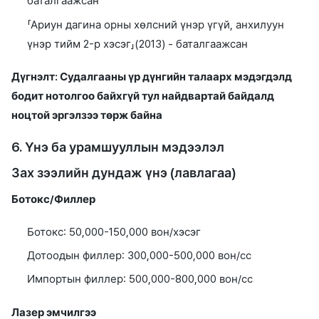
баталгаажсан
「Ариун дагина орны хөлсний үнэр үгүй, анхилуун
үнэр тийм 2-р хэсэг」(2013) - баталгаажсан
Дүгнэлт: Судалгааны үр дүнгийн талаарх мэдэгдэлд
бодит нотолгоо байхгүй тул найдвартай байдалд
ноцтой эргэлзээ төрж байна
6. Үнэ ба урамшууллын мэдээлэл
Зах зээлийн дундаж үнэ (лавлагаа)
Ботокс/Филлер
Ботокс: 50,000-150,000 вон/хэсэг
Дотоодын филлер: 300,000-500,000 вон/cc
Импортын филлер: 500,000-800,000 вон/cc
Лазер эмчилгээ