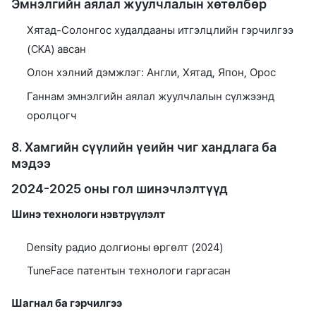
Эмнэлгийн аялал жуулчлалын хөтөлбөр
Хятад-Солонгос худалдааны итгэлцлийн гэрчилгээ
(CKA) авсан
Олон хэлний дэмжлэг: Англи, Хятад, Япон, Орос
Ганнам эмнэлгийн аялал жуулчлалын сүлжээнд
оролцогч
8. Хамгийн сүүлийн үеийн чиг хандлага ба
мэдээ
2024-2025 оны гол шинэчлэлтүүд
Шинэ технологи нэвтрүүлэлт
Density радио долгионы өргөлт (2024)
TuneFace патентын технологи гаргасан
Шагнал ба гэрчилгээ