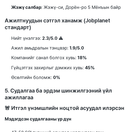
Жэжү салбар
: Жэжү-си, Дорён-ро 5 Мёнъын байр
Ажилтнуудын сэтгэл ханамж (Jobplanet
стандарт)
Нийт үнэлгээ:
2.3/5.0
⚠️
Ажил амьдралын тэнцвэр:
1.9/5.0
Компанийг санал болгох хувь:
18%
Гүйцэтгэх захирлыг дэмжих хувь:
45%
Өсөлтийн боломж:
0%
5. Судалгаа ба эрдэм шинжилгээний үйл
ажиллагаа
🚨 Итгэл үнэмшлийн ноцтой асуудал илэрсэн
Мэдэгдсэн судалгааны үр дүн