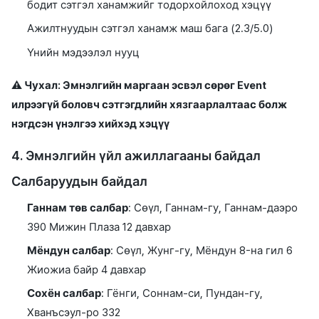
бодит сэтгэл ханамжийг тодорхойлоход хэцүү
Ажилтнуудын сэтгэл ханамж маш бага (2.3/5.0)
Үнийн мэдээлэл нууц
⚠️ Чухал: Эмнэлгийн маргаан эсвэл сөрөг Event
илрээгүй боловч сэтгэгдлийн хязгаарлалтаас болж
нэгдсэн үнэлгээ хийхэд хэцүү
4. Эмнэлгийн үйл ажиллагааны байдал
Салбаруудын байдал
Ганнам төв салбар
: Сөүл, Ганнам-гу, Ганнам-даэро
390 Мижин Плаза 12 давхар
Мёндун салбар
: Сөүл, Жунг-гу, Мёндун 8-на гил 6
Жиожиа байр 4 давхар
Сохён салбар
: Гёнги, Соннам-си, Пундан-гу,
Хванъсэул-ро 332