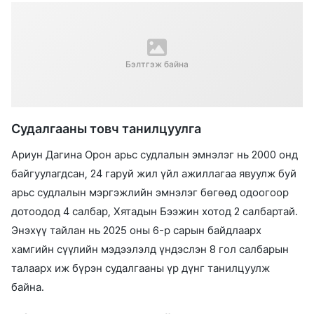
Бэлтгэж байна
Судалгааны товч танилцуулга
Ариун Дагина Орон арьс судлалын эмнэлэг нь 2000 онд
байгуулагдсан, 24 гаруй жил үйл ажиллагаа явуулж буй
арьс судлалын мэргэжлийн эмнэлэг бөгөөд одоогоор
дотоодод 4 салбар, Хятадын Бээжин хотод 2 салбартай.
Энэхүү тайлан нь 2025 оны 6-р сарын байдлаарх
хамгийн сүүлийн мэдээлэлд үндэслэн 8 гол салбарын
талаарх иж бүрэн судалгааны үр дүнг танилцуулж
байна.