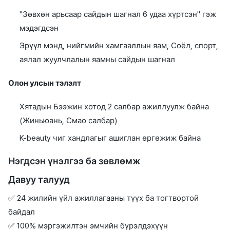
"Зөвхөн арьсаар сайдын шагнал 6 удаа хүртсэн" гэж
мэдэгдсэн
Эрүүл мэнд, нийгмийн хамгааллын яам, Соёл, спорт,
аялал жуулчлалын яамны сайдын шагнал
Олон улсын тэлэлт
Хятадын Бээжин хотод 2 салбар ажиллуулж байна
(Жиньюань, Смао салбар)
K-beauty чиг хандлагыг ашиглан өргөжиж байна
Нэгдсэн үнэлгээ ба зөвлөмж
Давуу талууд
✅ 24 жилийн үйл ажиллагааны түүх ба тогтвортой
байдал
✅ 100% мэргэжилтэн эмчийн бүрэлдэхүүн