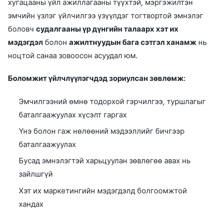
хугацааны үйл ажиллагааны түүхтэй, мэргэжилтэн
эмчийн үзлэг үйлчилгээ үзүүлдэг тогтвортой эмнэлэг
боловч
судалгааны үр дүнгийн талаарх хэт их
мэдэгдэл
болон
ажилтнуудын бага сэтгэл ханамж
нь
ноцтой санаа зовоосон асуудал юм.
Боломжит үйлчлүүлэгчдэд зориулсан зөвлөмж:
Эмчилгээний өмнө тодорхой гэрчилгээ, туршлагыг
баталгаажуулах хүсэлт гаргах
Үнэ болон гаж нөлөөний мэдээллийг бичгээр
баталгаажуулах
Бусад эмнэлэгтэй харьцуулан зөвлөгөө авах нь
зайлшгүй
Хэт их маркетингийн мэдэгдэлд болгоомжтой
хандах