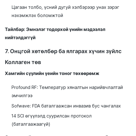
Цагаан толбо, үсний дугуй хэлбэрээр унах зэрэг
нэхэмжлэх боломжтой
Тайлбар: Эмнэлэг тодорхой үнийн мэдээлэл
нийтэлдэггүй
7. Онцгой хөтөлбөр ба ялгарах хүчин зүйлс
Коллаген төв
Хамгийн сүүлийн үеийн тоног төхөөрөмж
Profound RF: Температур хяналтын нарийвчлалтай
эмчилгээ
Sofwave: FDA баталгаажсан инвазив бус чангалах
14 SCI өгүүлэлд суурилсан протокол
(баталгаажаагүй)