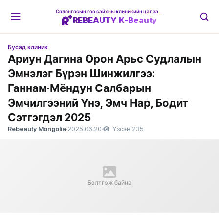
Солонгосын гоо сайхны клиникийн цаг захиалгын платформ
REBEAUTY K-Beauty
Бусад клиник
Ариун Дагина Орон Арьс Судлалын
Эмнэлэг Бүрэн Шинжилгээ:
Ганнам·Мёндун Салбарын
Эмчилгээний Үнэ, Эмч Нар, Бодит
Сэтгэгдэл 2025
Rebeauty Mongolia
·
2025.06.20
·
Үзсэн 235
Бэлтгэж байна