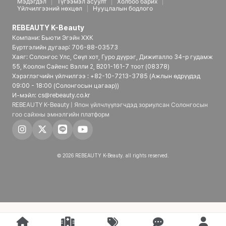
Мэдэгдэл
Түгээмэл асуулт
Холбоо барих
Үйлчилгээний нөхцөл
Нууцлалын бодлого
REBEAUTY K-Beauty
Компани: Бьюти Эгэйн ХХК
Бүртгэлийн дугаар: 706-88-03573
Хаяг: Солонгос Улс, Сөүл хот, Гуро дүүрэг, Дижиталло 34-р гудамж
55, Коолон Сайенс Вэлли 2, B201-161-7 тоот (08378)
Хэрэглэгчийн үйлчилгээ : +82-10-7213-3785 (Ажлын өдрүүдэд
09:00 - 18:00 (Солонгосын цагаар))
И-мэйл: cs@rebeauty.co.kr
REBEAUTY K-Beauty | Япон үйлчлүүлэгчдэд зориулсан Солонгосын
гоо сайхны эмнэлгийн платформ
© 2026 REBEAUTY K-Beauty. all rights reserved.