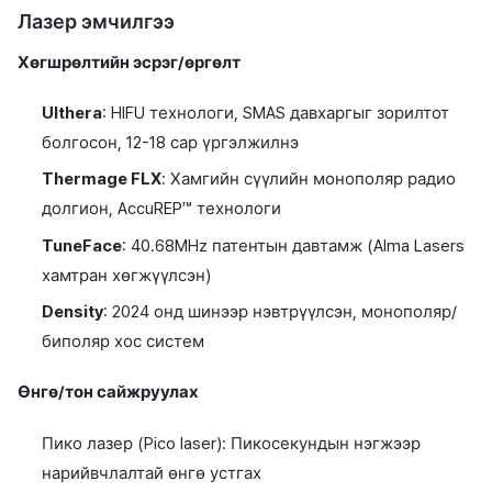
Лазер эмчилгээ
Хөгшрөлтийн эсрэг/өргөлт
Ulthera
: HIFU технологи, SMAS давхаргыг зорилтот
болгосон, 12-18 сар үргэлжилнэ
Thermage FLX
: Хамгийн сүүлийн монополяр радио
долгион, AccuREP™ технологи
TuneFace
: 40.68MHz патентын давтамж (Alma Lasers
хамтран хөгжүүлсэн)
Density
: 2024 онд шинээр нэвтрүүлсэн, монополяр/
биполяр хос систем
Өнгө/тон сайжруулах
Пико лазер (Pico laser): Пикосекундын нэгжээр
нарийвчлалтай өнгө устгах