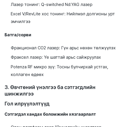
Лазер тонинг: Q-switched Nd:YAG лазер
Excel V/RevLite хос тонинг: Нийлмэл долгионы урт
эмчилгээ
Батга/сорви
Фракционал CO2 лазер: Гүн арьс нөхөн төлжүүлэх
Фраксел лазер: Үе шаттай арьс сайжруулах
Potenza RF микро зүү: Тосны булчирхай устгах,
коллаген өдөөх
3. Өвчтөний үнэлгээ ба сэтгэгдлийн
шинжилгээ
Гол илрүүлэлтүүд
Сэтгэгдэл хандах боломжийн хязгаарлалт