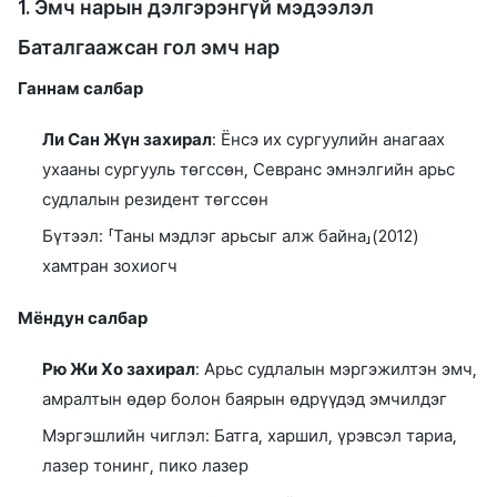
1. Эмч нарын дэлгэрэнгүй мэдээлэл
Баталгаажсан гол эмч нар
Ганнам салбар
Ли Сан Жүн захирал
: Ёнсэ их сургуулийн анагаах
ухааны сургууль төгссөн, Севранс эмнэлгийн арьс
судлалын резидент төгссөн
Бүтээл: 「Таны мэдлэг арьсыг алж байна」(2012)
хамтран зохиогч
Мёндун салбар
Рю Жи Хо захирал
: Арьс судлалын мэргэжилтэн эмч,
амралтын өдөр болон баярын өдрүүдэд эмчилдэг
Мэргэшлийн чиглэл: Батга, харшил, үрэвсэл тариа,
лазер тонинг, пико лазер