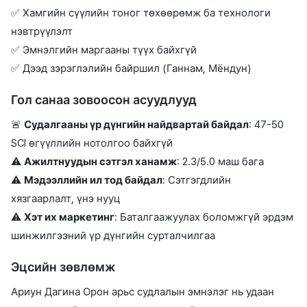
✅ Хамгийн сүүлийн тоног төхөөрөмж ба технологи
нэвтрүүлэлт
✅ Эмнэлгийн маргааны түүх байхгүй
✅ Дээд зэрэглэлийн байршил (Ганнам, Мёндун)
Гол санаа зовоосон асуудлууд
🚨
Судалгааны үр дүнгийн найдвартай байдал
: 47-50
SCI өгүүллийн нотолгоо байхгүй
⚠️
Ажилтнуудын сэтгэл ханамж
: 2.3/5.0 маш бага
⚠️
Мэдээллийн ил тод байдал
: Сэтгэгдлийн
хязгаарлалт, үнэ нууц
⚠️
Хэт их маркетинг
: Баталгаажуулах боломжгүй эрдэм
шинжилгээний үр дүнгийн сурталчилгаа
Эцсийн зөвлөмж
Ариун Дагина Орон арьс судлалын эмнэлэг нь удаан