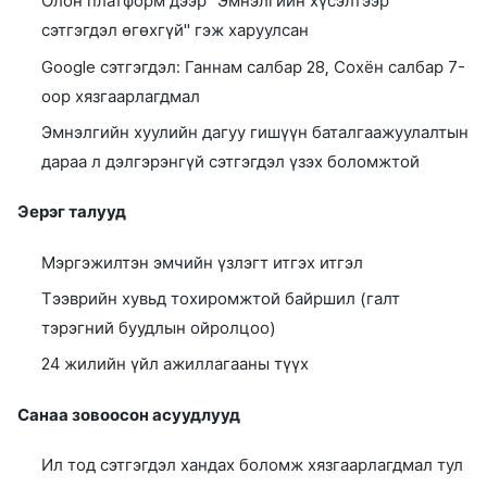
Олон платформ дээр "Эмнэлгийн хүсэлтээр
сэтгэгдэл өгөхгүй" гэж харуулсан
Google сэтгэгдэл: Ганнам салбар 28, Сохён салбар 7-
оор хязгаарлагдмал
Эмнэлгийн хуулийн дагуу гишүүн баталгаажуулалтын
дараа л дэлгэрэнгүй сэтгэгдэл үзэх боломжтой
Эерэг талууд
Мэргэжилтэн эмчийн үзлэгт итгэх итгэл
Тээврийн хувьд тохиромжтой байршил (галт
тэрэгний буудлын ойролцоо)
24 жилийн үйл ажиллагааны түүх
Санаа зовоосон асуудлууд
Ил тод сэтгэгдэл хандах боломж хязгаарлагдмал тул