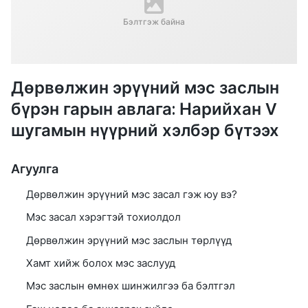
Бэлтгэж байна
Дөрвөлжин эрүүний мэс заслын
бүрэн гарын авлага: Нарийхан V
шугамын нүүрний хэлбэр бүтээх
Агуулга
Дөрвөлжин эрүүний мэс засал гэж юу вэ?
Мэс засал хэрэгтэй тохиолдол
Дөрвөлжин эрүүний мэс заслын төрлүүд
Хамт хийж болох мэс заслууд
Мэс заслын өмнөх шинжилгээ ба бэлтгэл