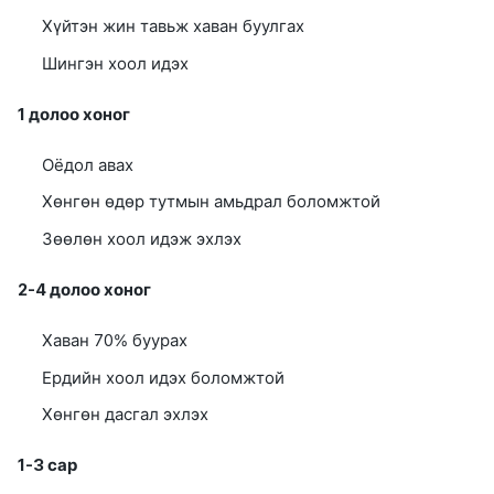
Хүйтэн жин тавьж хаван буулгах
Шингэн хоол идэх
1 долоо хоног
Оёдол авах
Хөнгөн өдөр тутмын амьдрал боломжтой
Зөөлөн хоол идэж эхлэх
2-4 долоо хоног
Хаван 70% буурах
Ердийн хоол идэх боломжтой
Хөнгөн дасгал эхлэх
1-3 сар