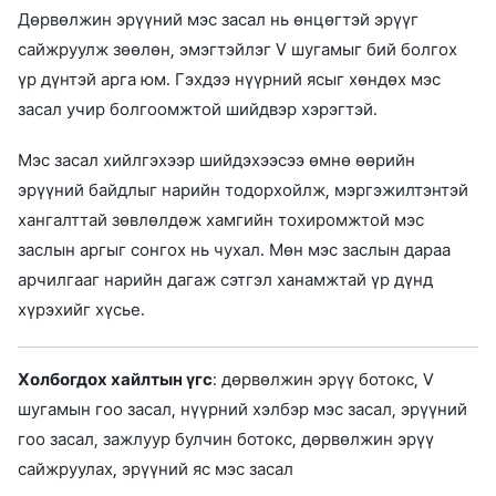
Дөрвөлжин эрүүний мэс засал нь өнцөгтэй эрүүг
сайжруулж зөөлөн, эмэгтэйлэг V шугамыг бий болгох
үр дүнтэй арга юм. Гэхдээ нүүрний ясыг хөндөх мэс
засал учир болгоомжтой шийдвэр хэрэгтэй.
Мэс засал хийлгэхээр шийдэхээсээ өмнө өөрийн
эрүүний байдлыг нарийн тодорхойлж, мэргэжилтэнтэй
хангалттай зөвлөлдөж хамгийн тохиромжтой мэс
заслын аргыг сонгох нь чухал. Мөн мэс заслын дараа
арчилгааг нарийн дагаж сэтгэл ханамжтай үр дүнд
хүрэхийг хүсье.
Холбогдох хайлтын үгс
: дөрвөлжин эрүү ботокс, V
шугамын гоо засал, нүүрний хэлбэр мэс засал, эрүүний
гоо засал, зажлуур булчин ботокс, дөрвөлжин эрүү
сайжруулах, эрүүний яс мэс засал