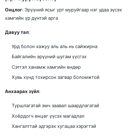
Онцлог
: Эрүүний ясыг урт муруйгаар нэг удаа зүсэх
хамгийн үр дүнтэй арга
Давуу тал
:
Урд болон хажуу аль аль нь сайжирна
Байгалийн эрүүний шугам үүсгэх
Сэтгэл ханамж хамгийн өндөр
Хувь хүнд тохирсон загвар боломжтой
Анхаарах зүйл
:
Туршлагатай эмч заавал шаардлагатай
Хоёрдогч өнцөг үүсэх магадлал
Хангалттай эдгэрэх хугацаа хэрэгтэй