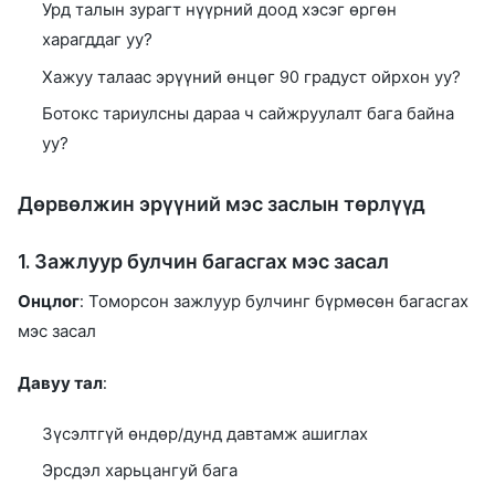
Урд талын зурагт нүүрний доод хэсэг өргөн
харагддаг уу?
Хажуу талаас эрүүний өнцөг 90 градуст ойрхон уу?
Ботокс тариулсны дараа ч сайжруулалт бага байна
уу?
Дөрвөлжин эрүүний мэс заслын төрлүүд
1. Зажлуур булчин багасгах мэс засал
Онцлог
: Томорсон зажлуур булчинг бүрмөсөн багасгах
мэс засал
Давуу тал
:
Зүсэлтгүй өндөр/дунд давтамж ашиглах
Эрсдэл харьцангуй бага