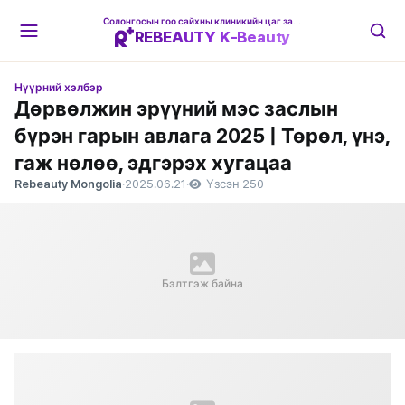
Солонгосын гоо сайхны клиникийн цаг захиалгын платформ
REBEAUTY K-Beauty
Нүүрний хэлбэр
Дөрвөлжин эрүүний мэс заслын
бүрэн гарын авлага 2025 | Төрөл, үнэ,
гаж нөлөө, эдгэрэх хугацаа
Rebeauty Mongolia
·
2025.06.21
·
Үзсэн 250
Бэлтгэж байна