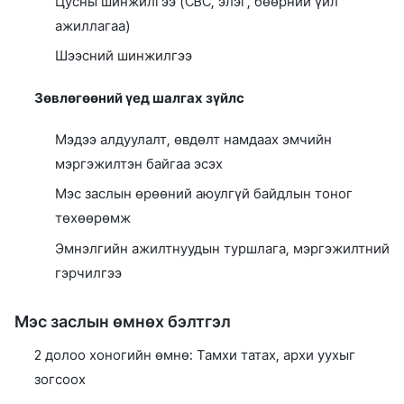
Цусны шинжилгээ (CBC, элэг, бөөрний үйл
ажиллагаа)
Шээсний шинжилгээ
Зөвлөгөөний үед шалгах зүйлс
Мэдээ алдуулалт, өвдөлт намдаах эмчийн
мэргэжилтэн байгаа эсэх
Мэс заслын өрөөний аюулгүй байдлын тоног
төхөөрөмж
Эмнэлгийн ажилтнуудын туршлага, мэргэжилтний
гэрчилгээ
Мэс заслын өмнөх бэлтгэл
2 долоо хоногийн өмнө: Тамхи татах, архи уухыг
зогсоох