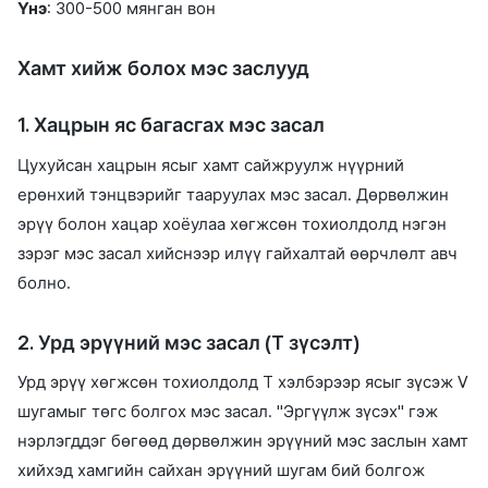
Үнэ
: 300-500 мянган вон
Хамт хийж болох мэс заслууд
1. Хацрын яс багасгах мэс засал
Цухуйсан хацрын ясыг хамт сайжруулж нүүрний
ерөнхий тэнцвэрийг тааруулах мэс засал. Дөрвөлжин
эрүү болон хацар хоёулаа хөгжсөн тохиолдолд нэгэн
зэрэг мэс засал хийснээр илүү гайхалтай өөрчлөлт авч
болно.
2. Урд эрүүний мэс засал (T зүсэлт)
Урд эрүү хөгжсөн тохиолдолд T хэлбэрээр ясыг зүсэж V
шугамыг төгс болгох мэс засал. "Эргүүлж зүсэх" гэж
нэрлэгддэг бөгөөд дөрвөлжин эрүүний мэс заслын хамт
хийхэд хамгийн сайхан эрүүний шугам бий болгож