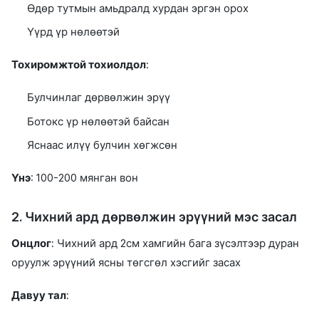
Өдөр тутмын амьдралд хурдан эргэн орох
Үүрд үр нөлөөтэй
Тохиромжтой тохиолдол
:
Булчинлаг дөрвөлжин эрүү
Ботокс үр нөлөөтэй байсан
Яснаас илүү булчин хөгжсөн
Үнэ
: 100-200 мянган вон
2. Чихний ард дөрвөлжин эрүүний мэс засал
Онцлог
: Чихний ард 2см хамгийн бага зүсэлтээр дуран
оруулж эрүүний ясны төгсгөл хэсгийг засах
Давуу тал
: