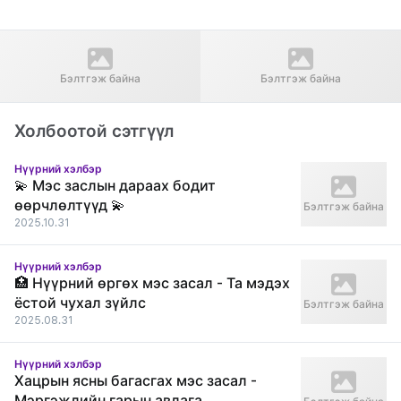
Өмнөх нийтлэл
Дараагийн нийтлэл
Лидерс арьс судлалын
Хамрын гоо засал ба нүүрний
Бэлтгэж байна
Бэлтгэж байна
эмнэлэг - 2025 оны иж бүрэн
хэлбэр (хацар, эрүү) нэгэн
судалгаа | Солонгосын дээд
зэрэг мэс заслын 1 сарын
зэрэглэлийн эмнэлгийн үнэн
бодит сэтгэгдэл | Хаван,
Холбоотой сэтгүүл
өвдөлт, эдгэрэх явцын
дэлгэрэнгүй тойм
Нүүрний хэлбэр
💫 Мэс заслын дараах бодит
өөрчлөлтүүд 💫
Бэлтгэж байна
2025.10.31
Нүүрний хэлбэр
🏥 Нүүрний өргөх мэс засал - Та мэдэх
ёстой чухал зүйлс
Бэлтгэж байна
2025.08.31
Нүүрний хэлбэр
Хацрын ясны багасгах мэс засал -
Мэргэжлийн гарын авлага