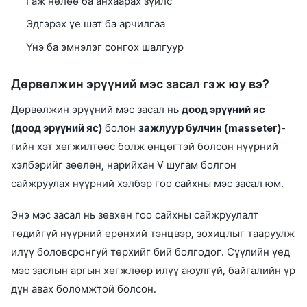
Гаж нөлөө ба анхаарах зүйлс
Эдгэрэх үе шат ба арчилгаа
Үнэ ба эмнэлэг сонгох шалгуур
Дөрвөлжин эрүүний мэс засал гэж юу вэ?
Дөрвөлжин эрүүний мэс засал нь
доод эрүүний яс
(доод эрүүний яс)
болон
зажлуур булчин (masseter)
-
гийн хэт хөгжилтөөс болж өнцөгтэй болсон нүүрний
хэлбэрийг зөөлөн, нарийхан V шугам болгон
сайжруулах нүүрний хэлбэр гоо сайхны мэс засал юм.
Энэ мэс засал нь зөвхөн гоо сайхны сайжруулалт
төдийгүй нүүрний ерөнхий тэнцвэр, зохицлыг тааруулж
илүү боловсронгуй төрхийг бий болгодог. Сүүлийн үед
мэс заслын аргын хөгжлөөр илүү аюулгүй, байгалийн үр
дүн авах боломжтой болсон.