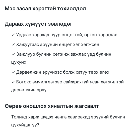
Мэс засал хэрэгтэй тохиолдол
Дараах хүмүүст зөвлөдөг
✓ Урдаас харахад нүүр өнцөгтэй, өргөн харагдах
✓ Хажуугаас эрүүний өнцөг хэт хөгжсөн
✓ Зажлуур булчин хөгжиж зажлах үед булчин
цухуйх
✓ Дөрвөлжин эрүүнээс болж хатуу төрх өгөх
✓ Ботокс эмчилгээгээр сайжрахгүй ясан хөгжилтэй
дөрвөлжин эрүү
Өөрөө оношлох хяналтын жагсаалт
Толинд харж шүдээ чанга хавирахад эрүүний булчин
цухуйдаг уу?