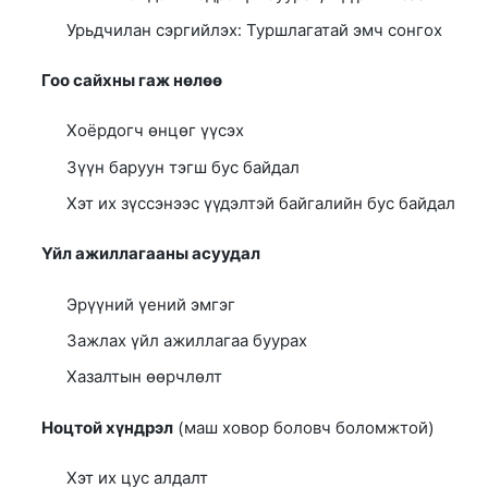
Урьдчилан сэргийлэх: Туршлагатай эмч сонгох
Гоо сайхны гаж нөлөө
Хоёрдогч өнцөг үүсэх
Зүүн баруун тэгш бус байдал
Хэт их зүссэнээс үүдэлтэй байгалийн бус байдал
Үйл ажиллагааны асуудал
Эрүүний үений эмгэг
Зажлах үйл ажиллагаа буурах
Хазалтын өөрчлөлт
Ноцтой хүндрэл
(маш ховор боловч боломжтой)
Хэт их цус алдалт