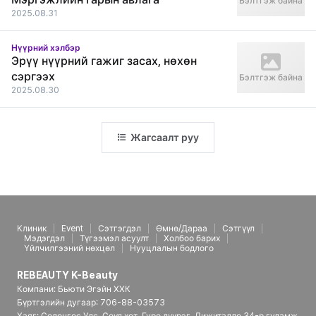
Бэлтгэж байна
2025.08.31
Нүүрний хэлбэр
Эрүү нүүрний гажиг засах, нөхөн
сэргээх
Бэлтгэж байна
2025.08.30
Жагсаалт руу
Клиник
Event
Сэтгэгдэл
Өмнө/Дараа
Сэтгүүл
Мэдэгдэл
Түгээмэл асуулт
Холбоо барих
Үйлчилгээний нөхцөл
Нууцлалын бодлого
REBEAUTY K-Beauty
Компани: Бьюти Эгэйн ХХК
Бүртгэлийн дугаар: 706-88-03573