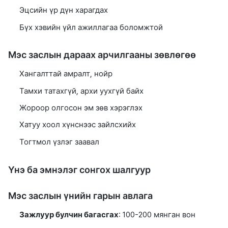
Эцсийн үр дүн харагдах
Бүх хэвийн үйл ажиллагаа боломжтой
Мэс заслын дараах арчилгааны зөвлөгөө
Хангалттай амралт, нойр
Тамхи татахгүй, архи уухгүй байх
Жороор олгосон эм зөв хэрэглэх
Хатуу хоол хүнснээс зайлсхийх
Тогтмол үзлэг заавал
Үнэ ба эмнэлэг сонгох шалгуур
Мэс заслын үнийн гарын авлага
Зажлуур булчин багасгах
: 100-200 мянган вон