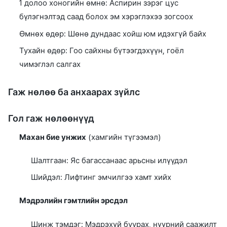
1 долоо хоногийн өмнө: Аспирин зэрэг цус
бүлэгнэлтэд саад болох эм хэрэглэхээ зогсоох
Өмнөх өдөр: Шөнө дундаас хойш юм идэхгүй байх
Тухайн өдөр: Гоо сайхны бүтээгдэхүүн, гоёл
чимэглэл салгах
Гаж нөлөө ба анхаарах зүйлс
Гол гаж нөлөөнүүд
Махан бие унжих
(хамгийн түгээмэл)
Шалтгаан: Яс багассанаас арьсны илүүдэл
Шийдэл: Лифтинг эмчилгээ хамт хийх
Мэдрэлийн гэмтлийн эрсдэл
Шинж тэмдэг: Мэдрэхүй буурах, нүүрний саажилт