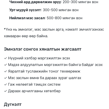
Чихний ард дөрвөлжин эрүү
: 200-300 мянган вон
Урт муруй зүсэлт
: 300-500 мянган вон
Нийлмэл мэс засал
: 500-800 мянган вон
*Үнэ нь эмнэлэг, мэс заслын арга, нэмэлт эмчилгээнээс
хамааран өөр өөр байна.
Эмнэлэг сонгох хяналтын жагсаалт
✓ Нүүрний хэлбэр мэргэжилтэн эсэх
✓ Мэдээ алдуулалтын мэргэжилтэн байнга байдаг эсэх
✓ Яаралтай тусламжийн тоног төхөөрөмж
✓ Мэс заслын өмнө ба дараах зураг шалгах
✓ Гаж нөлөөтэй тэмцэх систем
✓ Дараах арчилгааны хөтөлбөр
Дүгнэлт