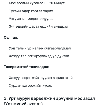
Мэс заслын хугацаа 10-20 минут
Тухайн өдөр гэртээ харих
Унтуулгын мэдээ алдуулалт
3-4 өдрийн дараа ердийн амьдрал
Сул тал
:
Урд талын үр нөлөө хязгаарлагдмал
Хажуу тал сайжруулахад үр дүнтэй
Тохиромжтой тохиолдол
:
Хажуу өнцөг сайжруулах зорилготой
Хурдан эдгэрэхийг хүсэх
3. Урт муруй дөрвөлжин эрүүний мэс засал
(Урт муруй зүсэлт)