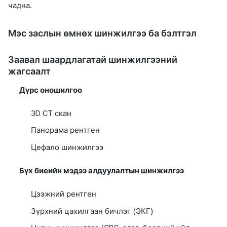
чадна.
Мэс заслын өмнөх шинжилгээ ба бэлтгэл
Заавал шаардлагатай шинжилгээний
жагсаалт
Дүрс оношилгоо
3D CT скан
Панорама рентген
Цефало шинжилгээ
Бүх биеийн мэдээ алдуулалтын шинжилгээ
Цээжний рентген
Зүрхний цахилгаан бичлэг (ЭКГ)