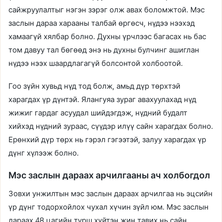
сайжруулалтыг нэгэн зэрэг олж авах боломжтой. Мэс
заслын дараа харааны талбай өргөсч, нүдээ нээхэд
хамаагүй хялбар болно. Духны үрчлээс багасах нь бас
том давуу тал бөгөөд энэ нь духны булчинг ашиглан
нүдээ нээх шаардлагагүй болсонтой холбоотой.
Гоо зүйн хувьд нүд тод болж, амьд дүр төрхтэй
харагдах үр дүнтэй. Ялангуяа зураг авахуулахад нүд
жижиг гардаг асуудал шийдэгдэж, нүдний будалт
хийхэд нүдний зураас, сүүдэр илүү сайн харагдах болно.
Ерөнхий дүр төрх нь гэрэл гэгээтэй, залуу харагдах үр
дүнг хүлээж болно.
Мэс заслын дараах арчилгааны ач холбогдол
Зовхи унжилтын мэс заслын дараах арчилгаа нь эцсийн
үр дүнг тодорхойлох чухал хүчин зүйл юм. Мэс заслын
дараах 48 цагийн турш хүйтэн жин тавих нь сайн