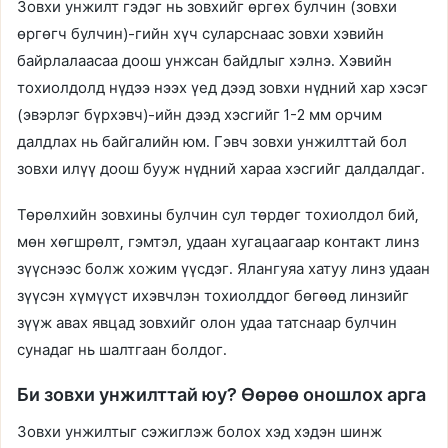
Зовхи унжилт гэдэг нь зовхийг өргөх булчин (зовхи
өргөгч булчин)-гийн хүч суларснаас зовхи хэвийн
байрлалаасаа доош унжсан байдлыг хэлнэ. Хэвийн
тохиолдолд нүдээ нээх үед дээд зовхи нүдний хар хэсэг
(эвэрлэг бүрхэвч)-ийн дээд хэсгийг 1-2 мм орчим
далдлах нь байгалийн юм. Гэвч зовхи унжилттай бол
зовхи илүү доош бууж нүдний хараа хэсгийг далдалдаг.
Төрөлхийн зовхины булчин сул төрдөг тохиолдол бий,
мөн хөгшрөлт, гэмтэл, удаан хугацаагаар контакт линз
зүүснээс болж хожим үүсдэг. Ялангуяа хатуу линз удаан
зүүсэн хүмүүст ихэвчлэн тохиолддог бөгөөд линзийг
зүүж авах явцад зовхийг олон удаа татснаар булчин
сунадаг нь шалтгаан болдог.
Би зовхи унжилттай юу? Өөрөө оношлох арга
Зовхи унжилтыг сэжиглэж болох хэд хэдэн шинж