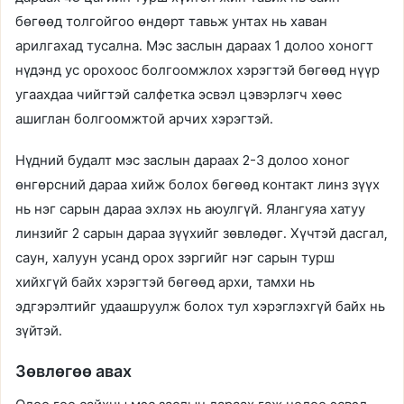
бөгөөд толгойгоо өндөрт тавьж унтах нь хаван
арилгахад тусална. Мэс заслын дараах 1 долоо хоногт
нүдэнд ус орохоос болгоомжлох хэрэгтэй бөгөөд нүүр
угаахдаа чийгтэй салфетка эсвэл цэвэрлэгч хөөс
ашиглан болгоомжтой арчих хэрэгтэй.
Нүдний будалт мэс заслын дараах 2-3 долоо хоног
өнгөрсний дараа хийж болох бөгөөд контакт линз зүүх
нь нэг сарын дараа эхлэх нь аюулгүй. Ялангуяа хатуу
линзийг 2 сарын дараа зүүхийг зөвлөдөг. Хүчтэй дасгал,
саун, халуун усанд орох зэргийг нэг сарын турш
хийхгүй байх хэрэгтэй бөгөөд архи, тамхи нь
эдгэрэлтийг удаашруулж болох тул хэрэглэхгүй байх нь
зүйтэй.
Зөвлөгөө авах