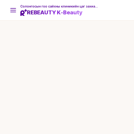
Солонгосын гоо сайхны клиникийн цаг захиалгын платформ
REBEAUTY K-Beauty