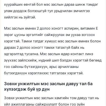
хуурайших өвчтэй бол мэс заслын дараа шинж тэмдэг
улам дордож болзошгүй тул урьдчилан эмчилгээ
хийлгэх нь зүйтэй.
Мэс заслын өмнөх 2 долоо хоногт аспирин, витамин Е
зэрэг цусны эргэлтийг сайжруулах эм уухаа зогсоох
хэрэгтэй. Тамхи татдаг хүмүүс мэс заслын өмнөх болон
дараах 2 долоо хоногт тамхи татахгүй байх нь
эдгэрэлтэд тусална. Мэс заслын өдөр контакт линз
зүүхээс зайлсхийж, нүдний шил бэлдэх хэрэгтэй бөгөөд
гоо сайхны бүтээгдэхүүн, арьс арчилгааны
бүтээгдэхүүн хэрэглэхээс татгалзах хэрэгтэй.
Зовхи унжилтын мэс заслын давуу тал ба
хүлээгдэж буй үр дүн
Зовхи унжилтын мэс заслын хамгийн том давуу тал нь
үйл ажиллагааны сайжруулалт болон гоо зүйн