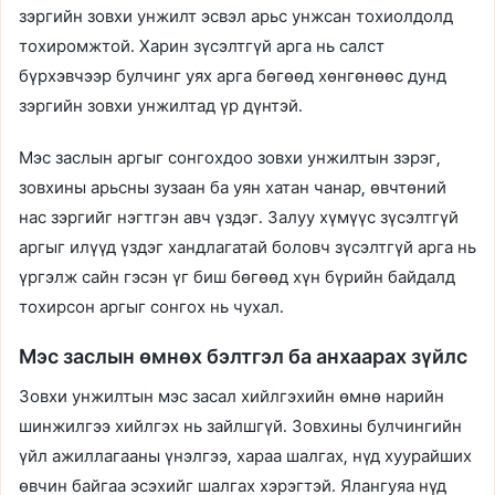
зэргийн зовхи унжилт эсвэл арьс унжсан тохиолдолд
тохиромжтой. Харин зүсэлтгүй арга нь салст
бүрхэвчээр булчинг уях арга бөгөөд хөнгөнөөс дунд
зэргийн зовхи унжилтад үр дүнтэй.
Мэс заслын аргыг сонгохдоо зовхи унжилтын зэрэг,
зовхины арьсны зузаан ба уян хатан чанар, өвчтөний
нас зэргийг нэгтгэн авч үздэг. Залуу хүмүүс зүсэлтгүй
аргыг илүүд үздэг хандлагатай боловч зүсэлтгүй арга нь
үргэлж сайн гэсэн үг биш бөгөөд хүн бүрийн байдалд
тохирсон аргыг сонгох нь чухал.
Мэс заслын өмнөх бэлтгэл ба анхаарах зүйлс
Зовхи унжилтын мэс засал хийлгэхийн өмнө нарийн
шинжилгээ хийлгэх нь зайлшгүй. Зовхины булчингийн
үйл ажиллагааны үнэлгээ, хараа шалгах, нүд хуурайших
өвчин байгаа эсэхийг шалгах хэрэгтэй. Ялангуяа нүд