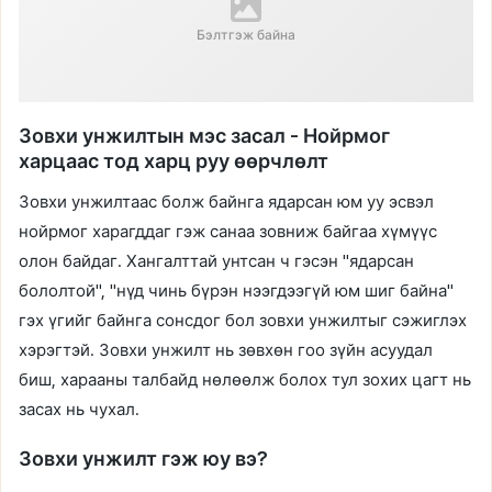
Бэлтгэж байна
Зовхи унжилтын мэс засал - Нойрмог
харцаас тод харц руу өөрчлөлт
Зовхи унжилтаас болж байнга ядарсан юм уу эсвэл
нойрмог харагддаг гэж санаа зовниж байгаа хүмүүс
олон байдаг. Хангалттай унтсан ч гэсэн "ядарсан
бололтой", "нүд чинь бүрэн нээгдээгүй юм шиг байна"
гэх үгийг байнга сонсдог бол зовхи унжилтыг сэжиглэх
хэрэгтэй. Зовхи унжилт нь зөвхөн гоо зүйн асуудал
биш, харааны талбайд нөлөөлж болох тул зохих цагт нь
засах нь чухал.
Зовхи унжилт гэж юу вэ?