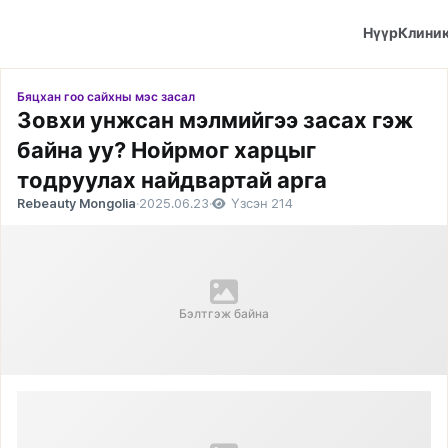
Нүүр
Клини
Бяцхан гоо сайхны мэс засал
Зовхи унжсан мэлмийгээ засах гэж
байна уу? Нойрмог харцыг
тодруулах найдвартай арга
Rebeauty Mongolia
·
2025.06.23
·
Үзсэн 214
Бэлтгэж байна