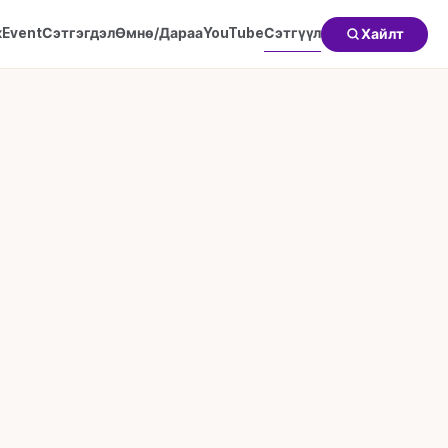
к
Event
Сэтгэгдэл
Өмнө/Дараа
YouTube
Сэтгүүл
Хайлт