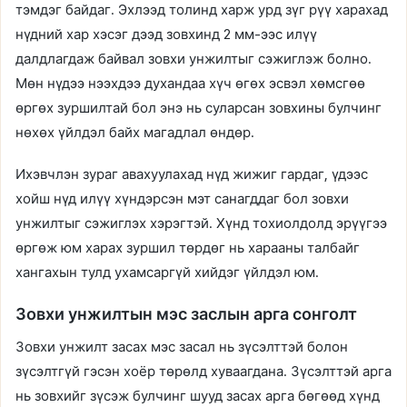
тэмдэг байдаг. Эхлээд толинд харж урд зүг рүү харахад
нүдний хар хэсэг дээд зовхинд 2 мм-ээс илүү
далдлагдаж байвал зовхи унжилтыг сэжиглэж болно.
Мөн нүдээ нээхдээ духандаа хүч өгөх эсвэл хөмсгөө
өргөх зуршилтай бол энэ нь суларсан зовхины булчинг
нөхөх үйлдэл байх магадлал өндөр.
Ихэвчлэн зураг авахуулахад нүд жижиг гардаг, үдээс
хойш нүд илүү хүндэрсэн мэт санагддаг бол зовхи
унжилтыг сэжиглэх хэрэгтэй. Хүнд тохиолдолд эрүүгээ
өргөж юм харах зуршил төрдөг нь харааны талбайг
хангахын тулд ухамсаргүй хийдэг үйлдэл юм.
Зовхи унжилтын мэс заслын арга сонголт
Зовхи унжилт засах мэс засал нь зүсэлттэй болон
зүсэлтгүй гэсэн хоёр төрөлд хуваагдана. Зүсэлттэй арга
нь зовхийг зүсэж булчинг шууд засах арга бөгөөд хүнд