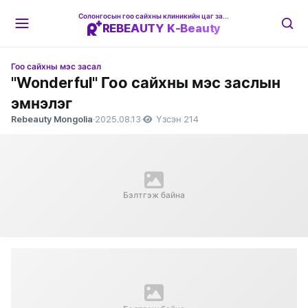
Солонгосын гоо сайхны клиникийн цаг захиалгын платформ
REBEAUTY K-Beauty
Гоо сайхны мэс засал
"Wonderful" Гоо сайхны мэс заслын
эмнэлэг
Rebeauty Mongolia
·
2025.08.13
·
Үзсэн 214
Бэлтгэж байна