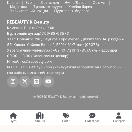
Клиник
Event
Сэтгэгдэл
Өмнө/Дараа
Сэтгүүл
Мэдэгдэл
Түгээмэл асуулт
Холбоо барих
Үйлчилгээний нөхцөл
Нууцлалын бодлого
REBEAUTY K-Beauty
Компани: Бьюти Эгэйн ХХК
Бүртгэлийн дугаар: 706-88-03573
Хаяг: Солонгос Улс, Сөүл хот, Гуро дүүрэг, Дижиталло 34-р гудамж
55, Коолон Сайенс Вэлли 2, B201-161-7 тоот (08378)
Хэрэглэгчийн үйлчилгээ : +82-10-7213-3785 (Ажлын өдрүүдэд
09:00 - 18:00 (Солонгосын цагаар))
И-мэйл: cs@rebeauty.co.kr
REBEAUTY K-Beauty | Япон үйлчлүүлэгчдэд зориулсан Солонгосын
гоо сайхны эмнэлгийн платформ
© 2026 REBEAUTY K-Beauty. all rights reserved.
Нүүр
Клиник
Event
Сэтгэгдэл
Нэвтрэх