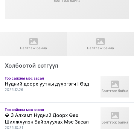
Бэлтгэж байна
Өмнөх нийтлэл
Дараагийн нийтлэл
Your Wonderful Change! With Re
"Wonderful" Гоо сайхны мэс
Бэлтгэж байна
Бэлтгэж байна
Beauty Mongolia
заслын эмнэлэг Before & After
Хамрын мэс засал
Холбоотой сэтгүүл
Гоо сайхны мэс засал
Нүдний доорх уутны дүүргэгч | Өвд
2025.12.26
Бэлтгэж байна
Гоо сайхны мэс засал
💎 3 Алхамт Нүдний Доорх Өөх
Шилжүүлэн Байрлуулах Мэс Засал
Бэлтгэж байна
2025.10.31