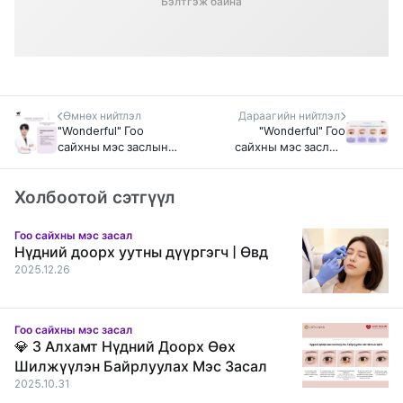
Бэлтгэж байна
Өмнөх нийтлэл
Дараагийн нийтлэл
"Wonderful" Гоо
"Wonderful" Гоо
сайхны мэс заслын
сайхны мэс заслын
эмнэлэг, Гоо сайхны
эмнэлэг
мэс заслын эмч Пак Ги
Холбоотой сэтгүүл
Юнг
Гоо сайхны мэс засал
Нүдний доорх уутны дүүргэгч | Өвд
2025.12.26
Гоо сайхны мэс засал
💎 3 Алхамт Нүдний Доорх Өөх
Шилжүүлэн Байрлуулах Мэс Засал
2025.10.31