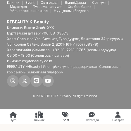
Клиник
Event
Сэтгэгдэл
Өмнө/Дараа
Сэтгүүл
Мэдэгдэл
Түгээмэл асуулт
Холбоо барих
Үйлчилгээний нөхцөл
Нууцлалын бодлого
REBEAUTY K-Beauty
Компани: Бьюти Эгэйн ХХК
Бүртгэлийн дугаар: 706-88-03573
Хаяг: Солонгос Улс, Сөүл хот, Гуро дүүрэг, Дижиталло 34-р гудамж
55, Коолон Сайенс Вэлли 2, B201-161-7 тоот (08378)
Хэрэглэгчийн үйлчилгээ : +82-10-7213-3785 (Ажлын өдрүүдэд
09:00 - 18:00 (Солонгосын цагаар))
И-мэйл: cs@rebeauty.co.kr
REBEAUTY K-Beauty | Япон үйлчлүүлэгчдэд зориулсан Солонгосын
гоо сайхны эмнэлгийн платформ
© 2026 REBEAUTY K-Beauty. all rights reserved.
Нүүр
Клиник
Event
Сэтгэгдэл
Нэвтрэх