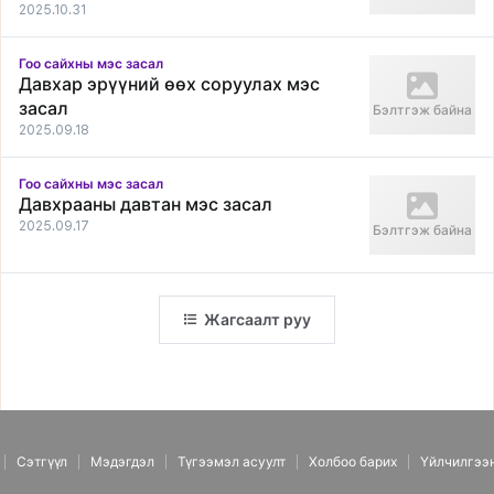
2025.10.31
Гоо сайхны мэс засал
Давхар эрүүний өөх соруулах мэс
засал
Бэлтгэж байна
2025.09.18
Гоо сайхны мэс засал
Давхрааны давтан мэс засал
2025.09.17
Бэлтгэж байна
Жагсаалт руу
Сэтгүүл
Мэдэгдэл
Түгээмэл асуулт
Холбоо барих
Үйлчилгээ