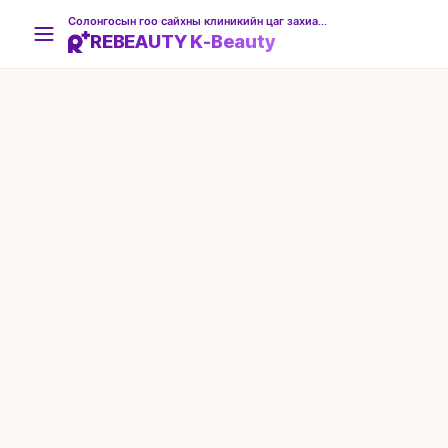
Солонгосын гоо сайхны клиникийн цаг захиалгын платформ
REBEAUTY K-Beauty