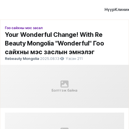
Нүүр
Клини
Гоо сайхны мэс засал
Your Wonderful Change! With Re
Beauty Mongolia "Wonderful" Гоо
сайхны мэс заслын эмнэлэг
Rebeauty Mongolia
·
2025.08.13
·
Үзсэн 211
Бэлтгэж байна