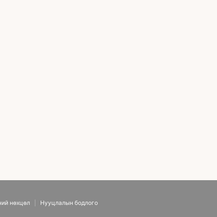
ний нөхцөл
Нууцлалын бодлого