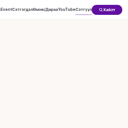
к
Event
Сэтгэгдэл
Өмнө/Дараа
YouTube
Сэтгүүл
Хайлт