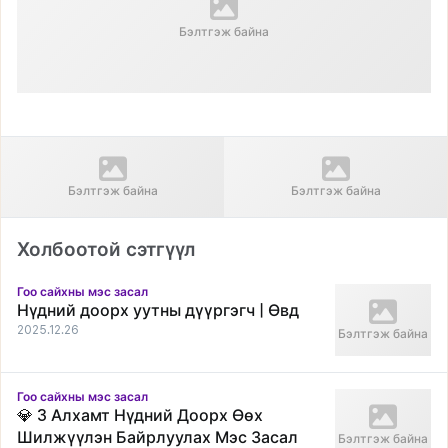
Бэлтгэж байна
Өмнөх нийтлэл
Дараагийн нийтлэл
Давхраа хийлгэсний дараах
Хараа булаам сайхан харц "
Бэлтгэж байна
Бэлтгэж байна
үр дүн
Your Wonderful Change! With
Glow Again Live Again Mongolia
"
Холбоотой сэтгүүл
Гоо сайхны мэс засал
Нүдний доорх уутны дүүргэгч | Өвд
2025.12.26
Бэлтгэж байна
Гоо сайхны мэс засал
💎 3 Алхамт Нүдний Доорх Өөх
Шилжүүлэн Байрлуулах Мэс Засал
Бэлтгэж байна