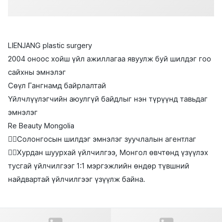
LIENJANG plastic surgery
2004 оноос хойш үйл ажиллагаа явуулж буй шилдэг гоо
сайхны эмнэлэг
Сөүл Гангнамд байрлалтай
Үйлчлүүлэгчийн аюулгүй байдлыг нэн түрүүнд тавьдаг
эмнэлэг
Re Beauty Mongolia
👉🏻Солонгосын шилдэг эмнэлэг зуучлалын агентлаг
👉🏻Хурдан шуурхай үйлчилгээ, Монгол өвчтөнд үзүүлэх
тусгай үйлчилгээг 1:1 мэргэжлийн өндөр түвшний
найдвартай үйлчилгээг үзүүлж байна.
Өмнөх нийтлэл
Дараагийн нийтлэл