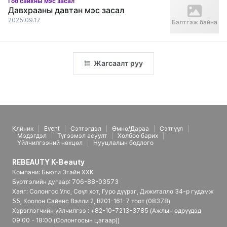
Гоо сайхны мэс засал
Давхрааны давтан мэс засал
2025.09.17
Бэлтгэж байна
Жагсаалт руу
Клиник
Event
Сэтгэгдэл
Өмнө/Дараа
Сэтгүүл
Мэдэгдэл
Түгээмэл асуулт
Холбоо барих
Үйлчилгээний нөхцөл
Нууцлалын бодлого
REBEAUTY K-Beauty
Компани: Бьюти Эгэйн ХХК
Бүртгэлийн дугаар: 706-88-03573
Хаяг: Солонгос Улс, Сөүл хот, Гуро дүүрэг, Дижиталло 34-р гудамж
55, Коолон Сайенс Вэлли 2, B201-161-7 тоот (08378)
Хэрэглэгчийн үйлчилгээ : +82-10-7213-3785 (Ажлын өдрүүдэд
09:00 - 18:00 (Солонгосын цагаар))