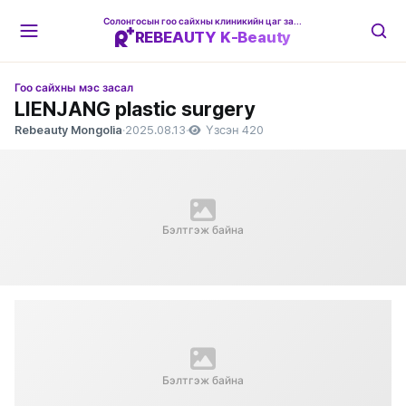
Солонгосын гоо сайхны клиникийн цаг захиалгын платформ
REBEAUTY K-Beauty
Гоо сайхны мэс засал
LIENJANG plastic surgery
Rebeauty Mongolia
·
2025.08.13
·
Үзсэн 420
Бэлтгэж байна
Бэлтгэж байна