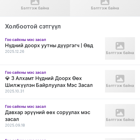
Re Beauty Mongolia
" Том жижиг нүд засах
Бэлтгэж байна
Бэлтгэж байна
"Солонгосын шилдэг гоо
хагалгаа " Wonderful Plastic
сайхны эмнэлэг зуучлал"
Surgery
Холбоотой сэтгүүл
Гоо сайхны мэс засал
Нүдний доорх уутны дүүргэгч | Өвд
2025.12.26
Бэлтгэж байна
Гоо сайхны мэс засал
💎 3 Алхамт Нүдний Доорх Өөх
Шилжүүлэн Байрлуулах Мэс Засал
Бэлтгэж байна
2025.10.31
Гоо сайхны мэс засал
Давхар эрүүний өөх соруулах мэс
засал
Бэлтгэж байна
2025.09.18