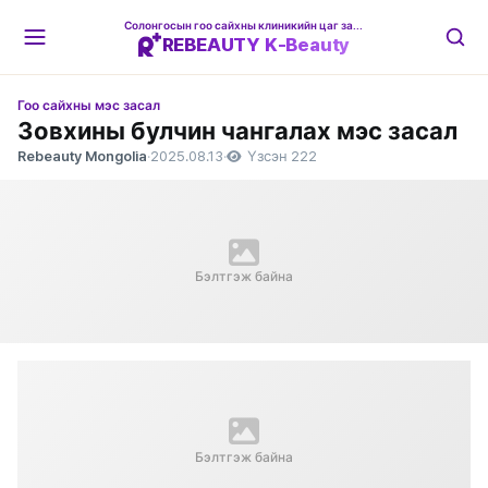
Солонгосын гоо сайхны клиникийн цаг захиалгын платформ
REBEAUTY K-Beauty
Гоо сайхны мэс засал
Зовхины булчин чангалах мэс засал
Rebeauty Mongolia
·
2025.08.13
·
Үзсэн 222
Бэлтгэж байна
Бэлтгэж байна