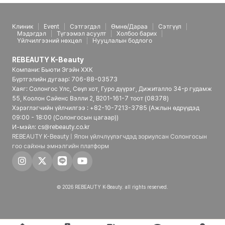
Клиник
Event
Сэтгэгдэл
Өмнө/Дараа
Сэтгүүл
Мэдэгдэл
Түгээмэл асуулт
Холбоо барих
Үйлчилгээний нөхцөл
Нууцлалын бодлого
REBEAUTY K-Beauty
Компани: Бьюти Эгэйн ХХК
Бүртгэлийн дугаар: 706-88-03573
Хаяг: Солонгос Улс, Сөүл хот, Гуро дүүрэг, Дижиталло 34-р гудамж
55, Коолон Сайенс Вэлли 2, B201-161-7 тоот (08378)
Хэрэглэгчийн үйлчилгээ : +82-10-7213-3785 (Ажлын өдрүүдэд
09:00 - 18:00 (Солонгосын цагаар))
И-мэйл: cs@rebeauty.co.kr
REBEAUTY K-Beauty | Япон үйлчлүүлэгчдэд зориулсан Солонгосын
гоо сайхны эмнэлгийн платформ
© 2026 REBEAUTY K-Beauty. all rights reserved.