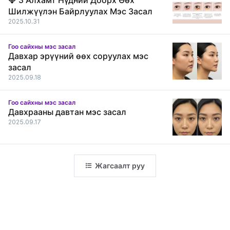
💎 3 Алхамт Нүдний Доорх Өөх
Шилжүүлэн Байрлуулах Мэс Засал
2025.10.31
Гоо сайхны мэс засал
Давхар эрүүний өөх соруулах мэс
засал
2025.09.18
Гоо сайхны мэс засал
Давхрааны давтан мэс засал
2025.09.17
Жагсаалт руу