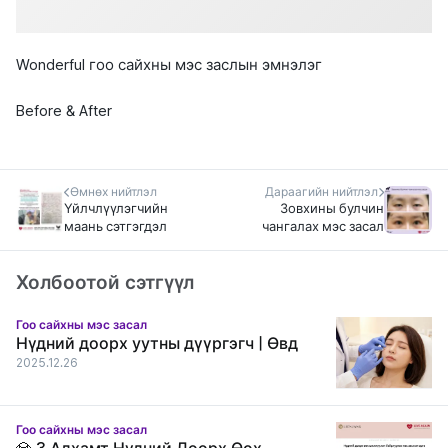
Wonderful гоо сайхны мэс заслын эмнэлэг
Before & After
Өмнөх нийтлэл
Дараагийн нийтлэл
Үйлчлүүлэгчийн
Зовхины булчин
маань сэтгэгдэл
чангалах мэс засал
Холбоотой сэтгүүл
Гоо сайхны мэс засал
Нүдний доорх уутны дүүргэгч | Өвд
2025.12.26
Гоо сайхны мэс засал