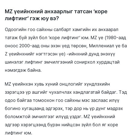
MZ үеийнхний анхаарлыг татсан ‘коре
лифтинг’ гэж юу вэ?
Одоогийн гоо сайхны салбарт хамгийн их анхаарал
татаж буй зүйл бол ‘коре лифтинг’ юм. MZ үе (1980-аад
оноос 2000-аад оны эхэн үед төрсөн, Миллениал үе ба
Z үеийнхнийг нэгтгэсэн үе) -ийнхний дунд энэхүү
шинэлэг лифтинг эмчилгээний сонирхол хурдацтай
нэмэгдэж байна.
MZ үеийнхэн хувь хүний онцлогийг хүндлэхийн
зэрэгцээ үр ашгийг чухалчлах хандлагатай байдаг. Тэд
одоо байгаа томоохон гоо сайхны мэс заслаас илүү
богино хугацаанд эдгэрэх, тэр дор нь үр дүнг мэдрэх
боломжтой эмчилгээг илүүд үздэг. MZ үеийнхний
эдгээр хэрэгцээнд бүрэн нийцсэн зүйл бол яг коре
лифтинг юм.