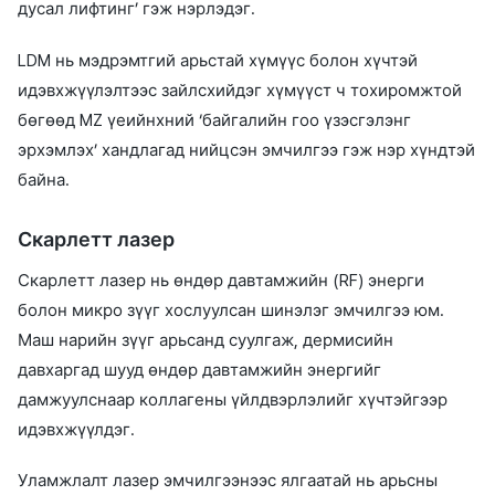
дусал лифтинг’ гэж нэрлэдэг.
LDM нь мэдрэмтгий арьстай хүмүүс болон хүчтэй
идэвхжүүлэлтээс зайлсхийдэг хүмүүст ч тохиромжтой
бөгөөд MZ үеийнхний ‘байгалийн гоо үзэсгэлэнг
эрхэмлэх’ хандлагад нийцсэн эмчилгээ гэж нэр хүндтэй
байна.
Скарлетт лазер
Скарлетт лазер нь өндөр давтамжийн (RF) энерги
болон микро зүүг хослуулсан шинэлэг эмчилгээ юм.
Маш нарийн зүүг арьсанд суулгаж, дермисийн
давхаргад шууд өндөр давтамжийн энергийг
дамжуулснаар коллагены үйлдвэрлэлийг хүчтэйгээр
идэвхжүүлдэг.
Уламжлалт лазер эмчилгээнээс ялгаатай нь арьсны