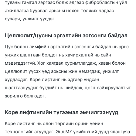
туяаны гэмтэл зэргээс болж эдгээр фибробластын үйл
ажиллагаа буурвал арьсны нөхөн төлжих чадвар
суларч, унжилт үүсдэг.
Целлюлит/цусны эргэлтийн зогсонги байдал
Цус болон лимфийн эргэлтийн зогсонги байдал нь арьс
унжих шалтгаан болдог нь хачирхалтай нь сайн
мэдэгддэггүй. Хог хаягдал хуримтлагдаж, хаван болон
целлюлит үүсэх үед арьсны жин нэмэгдэж, унжилт
хурдасдаг. Коре лифтинг нь эдгээр үндсэн
шалтгаануудыг бүгдийг нь шийдэж, цогц сайжруулалтыг
зорилго болгодог.
Коре лифтингийн түгээмэл эмчилгээнүүд
Коре лифтинг нь олон төрлийн орчин үеийн
технологийг агуулдаг. Энд MZ үеийнхний дунд ялангуяа