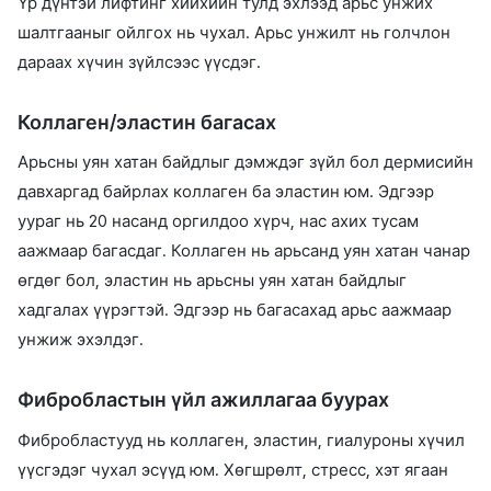
Үр дүнтэй лифтинг хийхийн тулд эхлээд арьс унжих
шалтгааныг ойлгох нь чухал. Арьс унжилт нь голчлон
дараах хүчин зүйлсээс үүсдэг.
Коллаген/эластин багасах
Арьсны уян хатан байдлыг дэмждэг зүйл бол дермисийн
давхаргад байрлах коллаген ба эластин юм. Эдгээр
уураг нь 20 насанд оргилдоо хүрч, нас ахих тусам
аажмаар багасдаг. Коллаген нь арьсанд уян хатан чанар
өгдөг бол, эластин нь арьсны уян хатан байдлыг
хадгалах үүрэгтэй. Эдгээр нь багасахад арьс аажмаар
унжиж эхэлдэг.
Фибробластын үйл ажиллагаа буурах
Фибробластууд нь коллаген, эластин, гиалуроны хүчил
үүсгэдэг чухал эсүүд юм. Хөгшрөлт, стресс, хэт ягаан