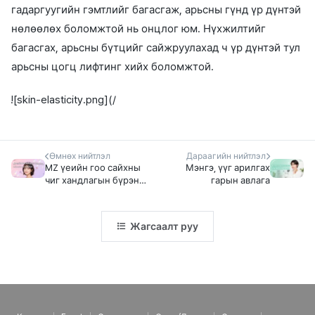
гадаргуугийн гэмтлийг багасгаж, арьсны гүнд үр дүнтэй
нөлөөлөх боломжтой нь онцлог юм. Нүхжилтийг
багасгах, арьсны бүтцийг сайжруулахад ч үр дүнтэй тул
арьсны цогц лифтинг хийх боломжтой.
![skin-elasticity.png](/
Өмнөх нийтлэл
Дараагийн нийтлэл
MZ үеийн гоо сайхны
Мэнгэ, үүг арилгах
чиг хандлагын бүрэн
гарын авлага
гарын авлага:
Солонгосоос
гаралтай хамгийн
Жагсаалт руу
сүүлийн үеийн гоо
сайхны аргаар
байгалийн гоо
үзэсгэлэнг олж авах
нь