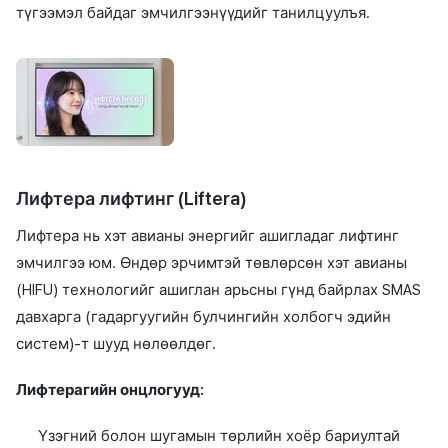
түгээмэл байдаг эмчилгээнүүдийг танилцуулъя.
Лифтера лифтинг (Liftera)
Лифтера нь хэт авианы энергийг ашигладаг лифтинг
эмчилгээ юм. Өндөр эрчимтэй төвлөрсөн хэт авианы
(HIFU) технологийг ашиглан арьсны гүнд байрлах SMAS
давхарга (гадаргуугийн булчингийн холбогч эдийн
систем)-т шууд нөлөөлдөг.
Лифтерагийн онцлогууд:
Үзэгний болон шугамын төрлийн хоёр бариултай