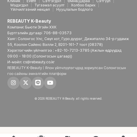
Клиник
Event
Сэтгэгдэл
Өмнө/Дараа
Сэтгүүл
Мэдэгдэл
Түгээмэл асуулт
Холбоо барих
Үйлчилгээний нөхцөл
Нууцлалын бодлого
REBEAUTY K-Beauty
Компани: Бьюти Эгэйн ХХК
Бүртгэлийн дугаар: 706-88-03573
Хаяг: Солонгос Улс, Сөүл хот, Гуро дүүрэг, Дижиталло 34-р гудамж
55, Коолон Сайенс Вэлли 2, B201-161-7 тоот (08378)
Хэрэглэгчийн үйлчилгээ : +82-10-7213-3785 (Ажлын өдрүүдэд
09:00 - 18:00 (Солонгосын цагаар))
И-мэйл: cs@rebeauty.co.kr
REBEAUTY K-Beauty | Япон үйлчлүүлэгчдэд зориулсан Солонгосын
гоо сайхны эмнэлгийн платформ
© 2026 REBEAUTY K-Beauty. all rights reserved.