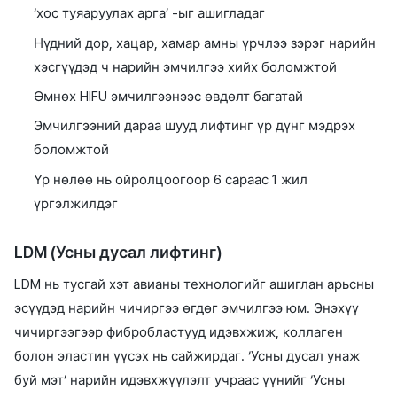
‘хос туяаруулах арга’ -ыг ашигладаг
Нүдний дор, хацар, хамар амны үрчлээ зэрэг нарийн
хэсгүүдэд ч нарийн эмчилгээ хийх боломжтой
Өмнөх HIFU эмчилгээнээс өвдөлт багатай
Эмчилгээний дараа шууд лифтинг үр дүнг мэдрэх
боломжтой
Үр нөлөө нь ойролцоогоор 6 сараас 1 жил
үргэлжилдэг
LDM (Усны дусал лифтинг)
LDM нь тусгай хэт авианы технологийг ашиглан арьсны
эсүүдэд нарийн чичиргээ өгдөг эмчилгээ юм. Энэхүү
чичиргээгээр фибробластууд идэвхжиж, коллаген
болон эластин үүсэх нь сайжирдаг. ‘Усны дусал унаж
буй мэт’ нарийн идэвхжүүлэлт учраас үүнийг ‘Усны