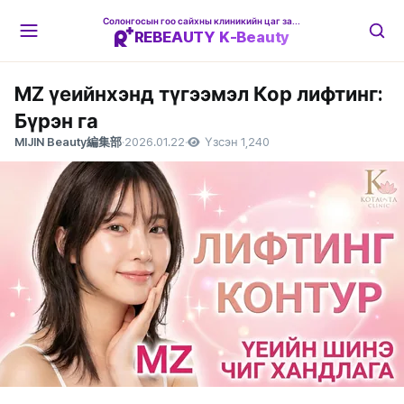
Солонгосын гоо сайхны клиникийн цаг захиалгын платформ
REBEAUTY K-Beauty
MZ үеийнхэнд түгээмэл Кор лифтинг:
Бүрэн га
MIJIN Beauty編集部
·
2026.01.22
·
Үзсэн 1,240