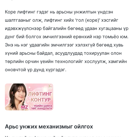
Коре лифтинг гэдэг нь арьсны унжилтын үндсэн
шалтгааныг олж, лифтинг хийх ‘гол (коре)’ хэсгийг
идэвхжүүлснээр байгалийн бөгөөд удаан хугацааны үр
дүнг бий болгох эмчилгээний ерөнхий нэр томьёо юм.
Энэ нь нэг удаагийн эмчилгээг хэлэхгүй бөгөөд хувь
хүний арьсны байдал, асуудлуудад тохируулан олон
төрлийн орчин үеийн технологийг хослуулж, хамгийн
оновчтой үр дүнд хүргэдэг.
Арьс унжих механизмыг ойлгох