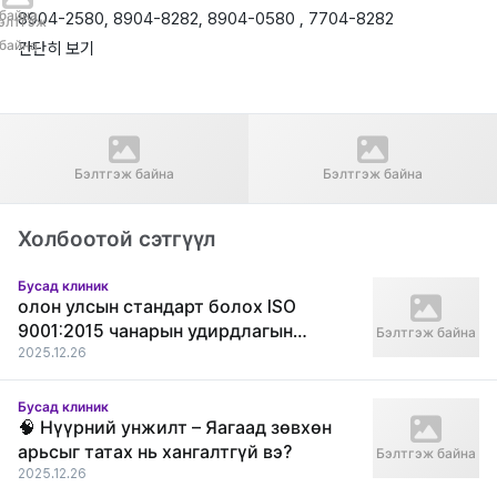
байна
8904-2580, 8904-8282, 8904-0580 , 7704-8282
элтгэж
байна
간단히 보기
Өмнөх нийтлэл
Дараагийн нийтлэл
Гангнам Гранд нүдний
" Apex " Гоо сайхны мэс
Бэлтгэж байна
Бэлтгэж байна
эмнэлэг
заслын эмнэлэг Before &
After
Холбоотой сэтгүүл
Бусад клиник
олон улсын стандарт болох ISO
9001:2015 чанарын удирдлагын
Бэлтгэж байна
тогтолцооны гэрчилгээг амжилттай
2025.12.26
хүлээн авлаа.
Бусад клиник
🧠 Нүүрний унжилт – Яагаад зөвхөн
арьсыг татах нь хангалтгүй вэ?
Бэлтгэж байна
2025.12.26