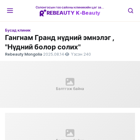
Солонгосын гоо сайхны клиникийн цаг захиалгын платформ
REBEAUTY K-Beauty
Бусад клиник
Гангнам Гранд нүдний эмнэлэг ,
"Нүдний болор солих"
Rebeauty Mongolia
·
2025.08.14
·
Үзсэн 240
Бэлтгэж байна