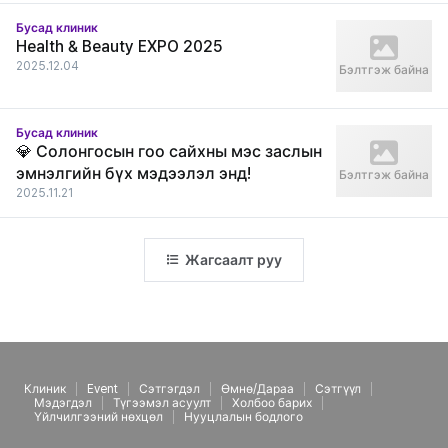
Бусад клиник
Health & Beauty EXPO 2025
2025.12.04
Бэлтгэж байна
Бусад клиник
💎 Солонгосын гоо сайхны мэс заслын
эмнэлгийн бүх мэдээлэл энд!
Бэлтгэж байна
2025.11.21
Жагсаалт руу
Клиник
Event
Сэтгэгдэл
Өмнө/Дараа
Сэтгүүл
Мэдэгдэл
Түгээмэл асуулт
Холбоо барих
Үйлчилгээний нөхцөл
Нууцлалын бодлого