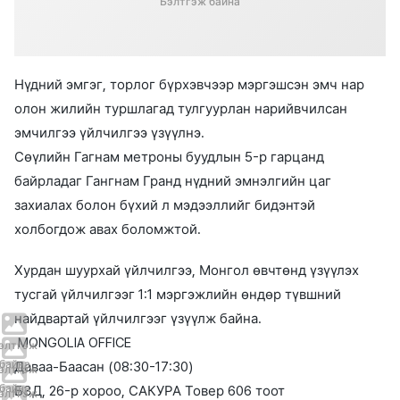
Бэлтгэж байна
Нүдний эмгэг, торлог бүрхэвчээр мэргэшсэн эмч нар
олон жилийн туршлагад тулгуурлан нарийвчилсан
эмчилгээ үйлчилгээ үзүүлнэ.
Сөүлийн Гагнам метроны буудлын 5-р гарцанд
байрладаг Гангнам Гранд нүдний эмнэлгийн цаг
захиалах болон бүхий л мэдээллийг бидэнтэй
холбогдож авах боломжтой.
Хурдан шуурхай үйлчилгээ, Монгол өвчтөнд үзүүлэх
тусгай үйлчилгээг 1:1 мэргэжлийн өндөр түвшний
найдвартай үйлчилгээг үзүүлж байна.
MONGOLIA OFFICE
элтгэж
байна
Даваа-Баасан (08:30-17:30)
элтгэж
байна
БЗД, 26-р хороо, САКУРА Товер 606 тоот
элтгэж