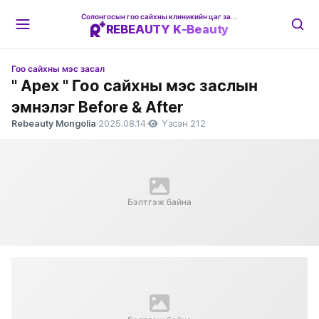
Солонгосын гоо сайхны клиникийн цаг захиалгын платформ
REBEAUTY K-Beauty
Гоо сайхны мэс засал
" Apex " Гоо сайхны мэс заслын
эмнэлэг Before & After
Rebeauty Mongolia
·
2025.08.14
·
Үзсэн 212
Бэлтгэж байна