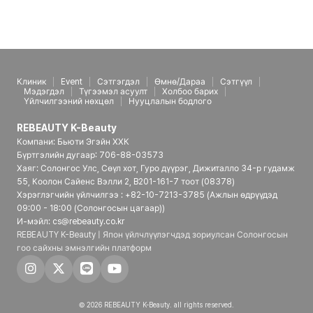
Клиник
Event
Сэтгэгдэл
Өмнө/Дараа
Сэтгүүл
Мэдэгдэл
Түгээмэл асуулт
Холбоо барих
Үйлчилгээний нөхцөл
Нууцлалын бодлого
REBEAUTY K-Beauty
Компани: Бьюти Эгэйн ХХК
Бүртгэлийн дугаар: 706-88-03573
Хаяг: Солонгос Улс, Сөүл хот, Гуро дүүрэг, Дижиталло 34-р гудамж
55, Коолон Сайенс Вэлли 2, B201-161-7 тоот (08378)
Хэрэглэгчийн үйлчилгээ : +82-10-7213-3785 (Ажлын өдрүүдэд
09:00 - 18:00 (Солонгосын цагаар))
И-мэйл: cs@rebeauty.co.kr
REBEAUTY K-Beauty | Япон үйлчлүүлэгчдэд зориулсан Солонгосын
гоо сайхны эмнэлгийн платформ
© 2026 REBEAUTY K-Beauty. all rights reserved.