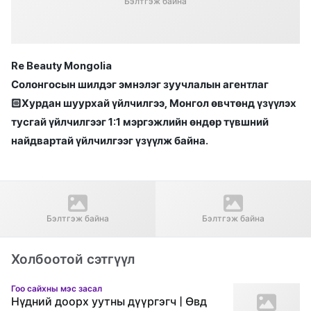
Бэлтгэж байна
Re Beauty Mongolia
Солонгосын шилдэг эмнэлэг зуучлалын агентлаг
🏻Хурдан шуурхай үйлчилгээ, Монгол өвчтөнд үзүүлэх
тусгай үйлчилгээг 1:1 мэргэжлийн өндөр түвшний
найдвартай үйлчилгээг үзүүлж байна.
Өмнөх нийтлэл
Дараагийн нийтлэл
Гангнам Гранд нүдний
" Apex " Гоо сайхны мэс
Бэлтгэж байна
Бэлтгэж байна
эмнэлэг , "Нүдний болор
заслын эмнэлэг Before &
солих"
After
Холбоотой сэтгүүл
Гоо сайхны мэс засал
Нүдний доорх уутны дүүргэгч | Өвд