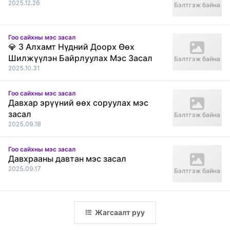
2025.12.26
Бэлтгэж байна
Гоо сайхны мэс засал
💎 3 Алхамт Нүдний Доорх Өөх
Шилжүүлэн Байрлуулах Мэс Засал
Бэлтгэж байна
2025.10.31
Гоо сайхны мэс засал
Давхар эрүүний өөх соруулах мэс
засал
Бэлтгэж байна
2025.09.18
Гоо сайхны мэс засал
Давхрааны давтан мэс засал
2025.09.17
Бэлтгэж байна
Жагсаалт руу