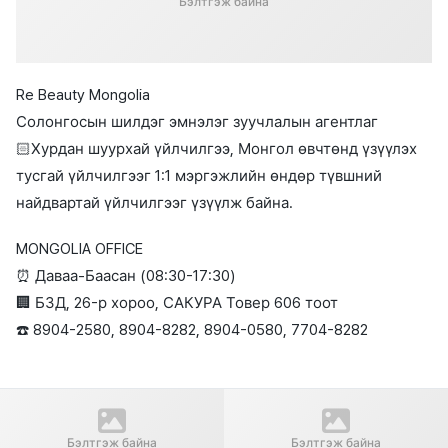
Бэлтгэж байна
Re Beauty Mongolia
Солонгосын шилдэг эмнэлэг зуучлалын агентлаг
🏻Хурдан шуурхай үйлчилгээ, Монгол өвчтөнд үзүүлэх
тусгай үйлчилгээг 1:1 мэргэжлийн өндөр түвшний
найдвартай үйлчилгээг үзүүлж байна.
MONGOLIA OFFICE
⏰ Даваа-Баасан (08:30-17:30)
🏢 БЗД, 26-р хороо, САКУРА Товер 606 тоот
☎️ 8904-2580, 8904-8282, 8904-0580, 7704-8282
Өмнөх нийтлэл
Дараагийн нийтлэл
"Apex" Hybrid Давхраа гэж юу
Wonderful Plastic Surgery –
Бэлтгэж байна
Бэлтгэж байна
вэ?
Дунд насны нүдний мэс