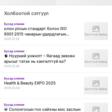
заслын туршлага
Холбоотой сэтгүүл
Бусад клиник
олон улсын стандарт болох ISO
9001:2015 чанарын удирдлагын
Бэлтгэж байна
тогтолцооны гэрчилгээг амжилттай
2025.12.26
хүлээн авлаа.
Бусад клиник
🧠 Нүүрний унжилт – Яагаад зөвхөн
арьсыг татах нь хангалтгүй вэ?
Бэлтгэж байна
2025.12.26
Бусад клиник
Health & Beauty EXPO 2025
2025.12.04
Бэлтгэж байна
Бусад клиник
💎 Солонгосын гоо сайхны мэс заслын