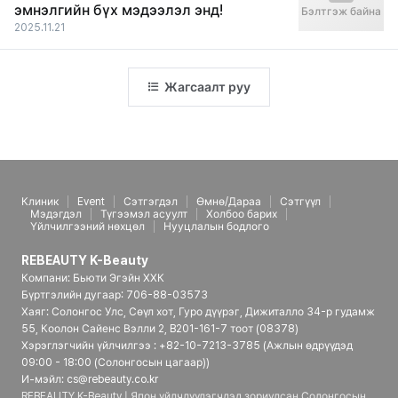
эмнэлгийн бүх мэдээлэл энд!
Бэлтгэж байна
2025.11.21
Жагсаалт руу
Клиник
Event
Сэтгэгдэл
Өмнө/Дараа
Сэтгүүл
Мэдэгдэл
Түгээмэл асуулт
Холбоо барих
Үйлчилгээний нөхцөл
Нууцлалын бодлого
REBEAUTY K-Beauty
Компани: Бьюти Эгэйн ХХК
Бүртгэлийн дугаар: 706-88-03573
Хаяг: Солонгос Улс, Сөүл хот, Гуро дүүрэг, Дижиталло 34-р гудамж
55, Коолон Сайенс Вэлли 2, B201-161-7 тоот (08378)
Хэрэглэгчийн үйлчилгээ : +82-10-7213-3785 (Ажлын өдрүүдэд
09:00 - 18:00 (Солонгосын цагаар))
И-мэйл: cs@rebeauty.co.kr
REBEAUTY K-Beauty | Япон үйлчлүүлэгчдэд зориулсан Солонгосын