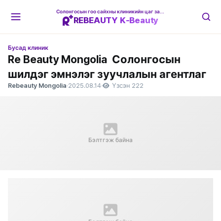
Солонгосын гоо сайхны клиникийн цаг захиалгын платформ
REBEAUTY K-Beauty
Бусад клиник
Re Beauty Mongolia Солонгосын
шилдэг эмнэлэг зуучлалын агентлаг
Rebeauty Mongolia
·
2025.08.14
·
Үзсэн 222
Бэлтгэж байна