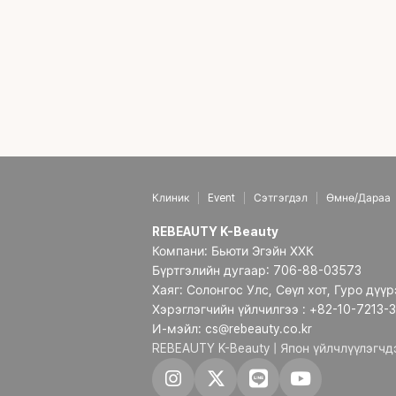
Клиник
Event
Сэтгэгдэл
Өмнө/Дараа
REBEAUTY K-Beauty
Компани: Бьюти Эгэйн ХХК
Бүртгэлийн дугаар: 706-88-03573
Хаяг: Солонгос Улс, Сөүл хот, Гуро дүү
Хэрэглэгчийн үйлчилгээ : +82-10-7213-
И-мэйл: cs@rebeauty.co.kr
REBEAUTY K-Beauty | Япон үйлчлүүлэгч