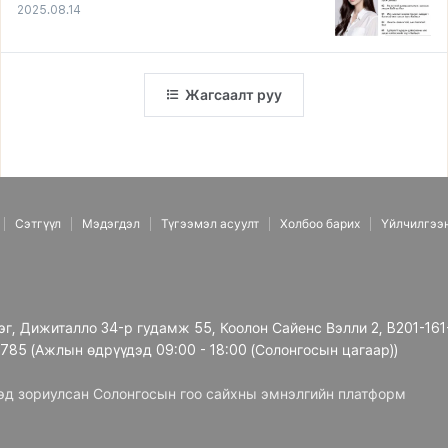
2025.08.14
Жагсаалт руу
Сэтгүүл
Мэдэгдэл
Түгээмэл асуулт
Холбоо барих
Үйлчилгээ
рэг, Дижиталло 34-р гудамж 55, Коолон Сайенс Вэлли 2, B201-161
3785 (Ажлын өдрүүдэд 09:00 - 18:00 (Солонгосын цагаар))
дэд зориулсан Солонгосын гоо сайхны эмнэлгийн платформ