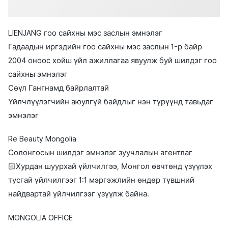
LIENJANG гоо сайхны мэс заслын эмнэлэг
Гадаадын иргэдийн гоо сайхны мэс заслын 1-р байр
2004 оноос хойш үйл ажиллагаа явуулж буй шилдэг гоо
сайхны эмнэлэг
Сөүл Гангнамд байрлалтай
Үйлчлүүлэгчийн аюулгүй байдлыг нэн түрүүнд тавьдаг
эмнэлэг
Re Beauty Mongolia
Солонгосын шилдэг эмнэлэг зуучлалын агентлаг
🏻Хурдан шуурхай үйлчилгээ, Монгол өвчтөнд үзүүлэх
тусгай үйлчилгээг 1:1 мэргэжлийн өндөр түвшний
найдвартай үйлчилгээг үзүүлж байна.
MONGOLIA OFFICE