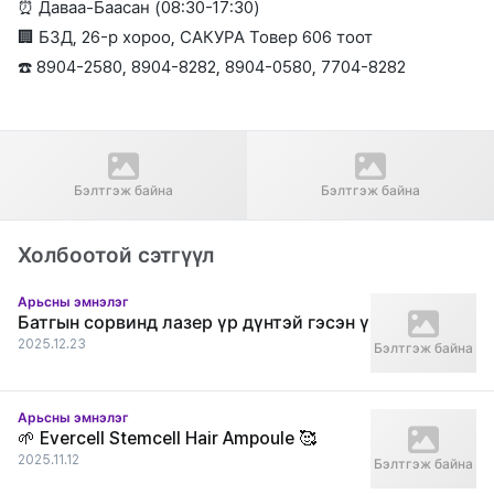
⏰ Даваа-Баасан (08:30-17:30)
🏢 БЗД, 26-р хороо, САКУРА Товер 606 тоот
☎️ 8904-2580, 8904-8282, 8904-0580, 7704-8282
Өмнөх нийтлэл
Дараагийн нийтлэл
Батганы эмчилгээ , Lienjang
Re Beauty Mongolia
Бэлтгэж байна
Бэлтгэж байна
арьсны эмнэлэг
"Солонгосын шилдэг эмнэлэг
зуучлалын агентлаг"
Холбоотой сэтгүүл
Арьсны эмнэлэг
Батгын сорвинд лазер үр дүнтэй гэсэн ү
2025.12.23
Бэлтгэж байна
Арьсны эмнэлэг
🌱 Evercell Stemcell Hair Ampoule 🥰
2025.11.12
Бэлтгэж байна