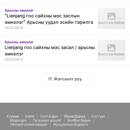
Арьсны эмнэлэг
"Lienjang гоо сайхны мэс заслын
эмнэлэг" Арьсны үүдэл эсийн тарилга
Бэлтгэж байна
2025.08.14
Арьсны эмнэлэг
Lienjang гоо сайхны мэс засал / арьсны
эмнэлэг
Бэлтгэж байна
2025.08.13
Жагсаалт руу
Клиник
Event
Сэтгэгдэл
Өмнө/Дараа
Сэтгүүл
Мэдэгдэл
Түгээмэл асуулт
Холбоо барих
Үйлчилгээний нөхцөл
Нууцлалын бодлого