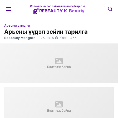
Солонгосын гоо сайхны клиникийн цаг захиалгын платформ
REBEAUTY K-Beauty
Арьсны эмнэлэг
Арьсны үүдэл эсйин тарилга
Rebeauty Mongolia
·
2025.08.15
·
Үзсэн 456
Бэлтгэж байна
Бэлтгэж байна