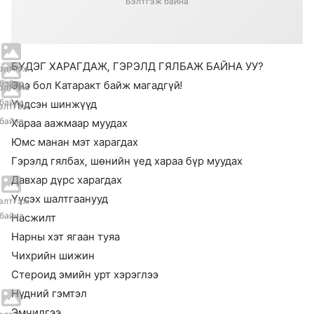
Бэлтгэж байна
БҮДЭГ ХАРАГДАЖ, ГЭРЭЛД ГЯЛБАЖ БАЙНА УУ?
элтгэж
байна
Энэ бол Катаракт байж магадгүй!
элтгэж
байна
Ү
ндсэн шинжүүд
элтгэж
байна
Хараа аажмаар муудах
Юмс манан мэт харагдах
Гэрэлд гялбах, шөнийн үед хараа бүр муудах
Давхар дүрс харагдах
Үүсэх шалтгаанууд
элтгэж
байна
Насжилт
Нарны хэт ягаан туяа
Чихрийн шижин
Стероид эмийн урт хэрэглээ
Нүдний гэмтэл
Эмчилгээ