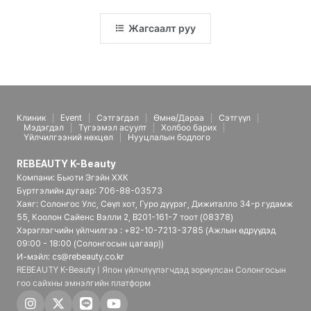
Жагсаалт руу
Клиник
Event
Сэтгэгдэл
Өмнө/Дараа
Сэтгүүл
Мэдэгдэл
Түгээмэл асуулт
Холбоо барих
Үйлчилгээний нөхцөл
Нууцлалын бодлого
REBEAUTY K-Beauty
Компани: Бьюти Эгэйн ХХК
Бүртгэлийн дугаар: 706-88-03573
Хаяг: Солонгос Улс, Сөүл хот, Гуро дүүрэг, Дижиталло 34-р гудамж
55, Коолон Сайенс Вэлли 2, B201-161-7 тоот (08378)
Хэрэглэгчийн үйлчилгээ : +82-10-7213-3785 (Ажлын өдрүүдэд
09:00 - 18:00 (Солонгосын цагаар))
И-мэйл: cs@rebeauty.co.kr
REBEAUTY K-Beauty | Япон үйлчлүүлэгчдэд зориулсан Солонгосын
гоо сайхны эмнэлгийн платформ