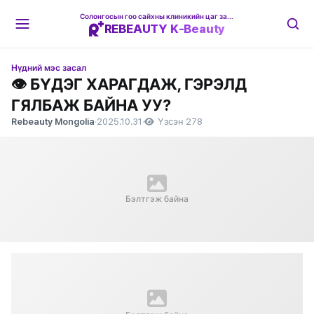
Солонгосын гоо сайхны клиникийн цаг захиалгын платформ
REBEAUTY K-Beauty
Нүдний мэс засал
👁️ БҮДЭГ ХАРАГДАЖ, ГЭРЭЛД
ГЯЛБАЖ БАЙНА УУ?
Rebeauty Mongolia
·
2025.10.31
·
Үзсэн 278
Бэлтгэж байна