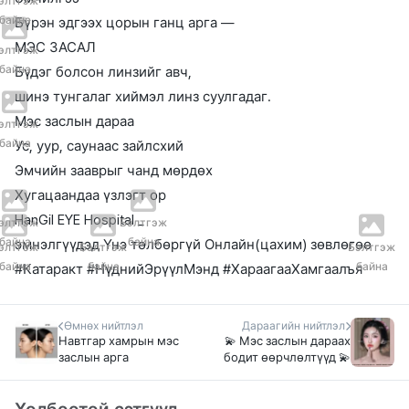
элтгэж
байна
Бүрэн эдгээх цорын ганц арга —
МЭС ЗАСАЛ
элтгэж
байна
Бүдэг болсон линзийг авч,
шинэ тунгалаг хиймэл линз суулгадаг.
Мэс заслын дараа
элтгэж
байна
Ус, уур, саунаас зайлсхий
Эмчийн зааврыг чанд мөрдөх
Хугацаандаа үзлэгт ор
HanGil EYE Hospital _
элтгэж
Бэлтгэж
байна
байна
эмнэлгүүдэд
Үнэ төлбөргүй Онлайн(цахим) зөвлөгөө
элтгэж
Бэлтгэж
Бэлтгэж
байна
байна
байна
#Катаракт
#НүднийЭрүүлМэнд
#ХараагааХамгаалъя
Өмнөх нийтлэл
Дараагийн нийтлэл
Навтгар хамрын мэс
💫 Мэс заслын дараах
заслын арга
бодит өөрчлөлтүүд 💫