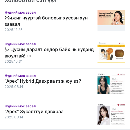
Холбоотой сэтгүүл
Нүдний мэс засал
Жижиг нүүртэй болохыг хүссэн хүн
заавал
2025.12.25
Нүдний мэс засал
🩺 Цусны даралт өндөр байх нь нүдэнд
аюултай! 👀
2025.10.31
Нүдний мэс засал
"Apex" Hybrid Давхраа гэж юу вэ?
2025.08.14
Нүдний мэс засал
"Apex" Зүсэлтгүй давхраа
2025.08.14