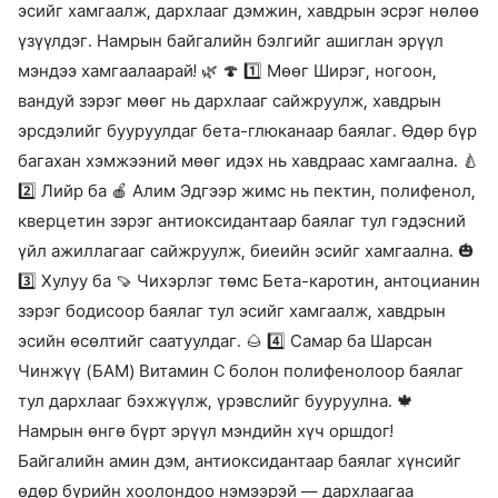
эсийг хамгаалж, дархлааг дэмжин, хавдрын эсрэг нөлөө
үзүүлдэг. Намрын байгалийн бэлгийг ашиглан эрүүл
мэндээ хамгаалаарай! 🌿 🍄 1️⃣ Мөөг Ширэг, ногоон,
вандуй зэрэг мөөг нь дархлааг сайжруулж, хавдрын
эрсдэлийг бууруулдаг бета-глюканаар баялаг. Өдөр бүр
багахан хэмжээний мөөг идэх нь хавдраас хамгаална. 🍐
2️⃣ Лийр ба 🍎 Алим Эдгээр жимс нь пектин, полифенол,
кверцетин зэрэг антиоксидантаар баялаг тул гэдэсний
үйл ажиллагааг сайжруулж, биеийн эсийг хамгаална. 🎃
3️⃣ Хулуу ба 🍠 Чихэрлэг төмс Бета-каротин, антоцианин
зэрэг бодисоор баялаг тул эсийг хамгаалж, хавдрын
эсийн өсөлтийг саатуулдаг. 🌰 4️⃣ Самар ба Шарсан
Чинжүү (БАМ) Витамин C болон полифенолоор баялаг
тул дархлааг бэхжүүлж, үрэвслийг бууруулна. 🍁
Намрын өнгө бүрт эрүүл мэндийн хүч оршдог!
Байгалийн амин дэм, антиоксидантаар баялаг хүнсийг
өдөр бүрийн хоолондоо нэмээрэй — дархлаагаа