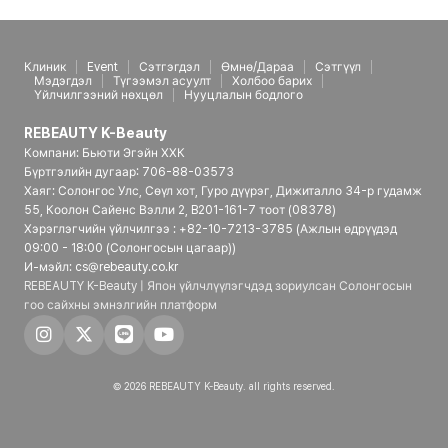
Клиник
Event
Сэтгэгдэл
Өмнө/Дараа
Сэтгүүл
Мэдэгдэл
Түгээмэл асуулт
Холбоо барих
Үйлчилгээний нөхцөл
Нууцлалын бодлого
REBEAUTY K-Beauty
Компани: Бьюти Эгэйн ХХК
Бүртгэлийн дугаар: 706-88-03573
Хаяг: Солонгос Улс, Сөүл хот, Гуро дүүрэг, Дижиталло 34-р гудамж
55, Коолон Сайенс Вэлли 2, B201-161-7 тоот (08378)
Хэрэглэгчийн үйлчилгээ : +82-10-7213-3785 (Ажлын өдрүүдэд
09:00 - 18:00 (Солонгосын цагаар))
И-мэйл: cs@rebeauty.co.kr
REBEAUTY K-Beauty | Япон үйлчлүүлэгчдэд зориулсан Солонгосын
гоо сайхны эмнэлгийн платформ
© 2026 REBEAUTY K-Beauty. all rights reserved.