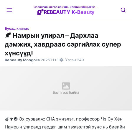
Солонгосын гоо сайхны клиникийн цаг захиалгын платформ
REBEAUTY K-Beauty
Бусад клиник
🍂 Намрын улирал – Дархлаа
дэмжих, хавдраас сэргийлэх супер
хүнсүүд!
Rebeauty Mongolia
·
2025.11.13
·
Үзсэн 249
Бэлтгэж байна
🍎🍄🎃 Эх сурвалж: CHA эмнэлэг, профессор Чэ Су Хён
Намрын улиралд гардаг шим тэжээлтэй хүнс нь биеийн