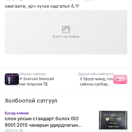
хамгаалж, эрч хүчээ хадгалъя 💪💛
Бэлтгэж байна
Өмнөх нийтлэл
Дараагийн нийтлэл
🌱 Evercell Stemcell
💄Эрүүл мэнд, гоо
Hair Ampoule 🥰
сайхны салбарын
хамгийн том
цугларалт Health &
Холбоотой сэтгүүл
Beauty EXPO 2025-д
Live Again Mongolia
нэгдлээ!
Бусад клиник
олон улсын стандарт болох ISO
9001:2015 чанарын удирдлагын
тогтолцооны гэрчилгээг амжилттай
2025.12.26