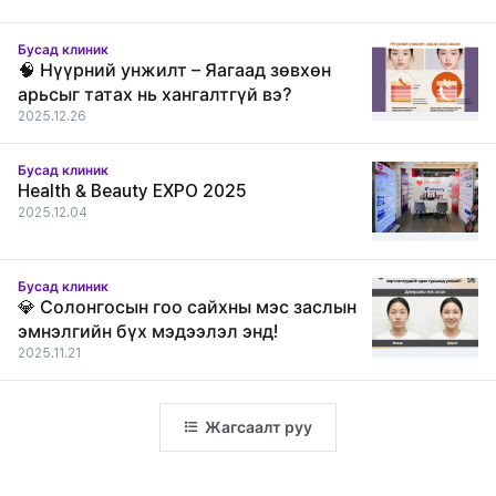
хүлээн авлаа.
Бусад клиник
🧠 Нүүрний унжилт – Яагаад зөвхөн
арьсыг татах нь хангалтгүй вэ?
2025.12.26
Бусад клиник
Health & Beauty EXPO 2025
2025.12.04
Бусад клиник
💎 Солонгосын гоо сайхны мэс заслын
эмнэлгийн бүх мэдээлэл энд!
2025.11.21
Жагсаалт руу