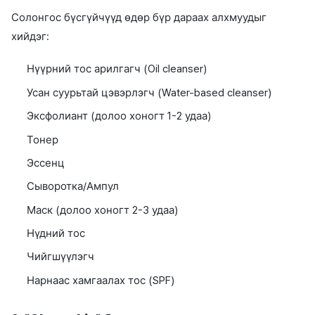
Солонгос бүсгүйчүүд өдөр бүр дараах алхмуудыг
хийдэг:
Нүүрний тос арилгагч (Oil cleanser)
Усан суурьтай цэвэрлэгч (Water-based cleanser)
Эксфолиант (долоо хоногт 1-2 удаа)
Тонер
Эссенц
Сыворотка/Ампул
Маск (долоо хоногт 2-3 удаа)
Нүдний тос
Чийгшүүлэгч
Нарнаас хамгаалах тос (SPF)