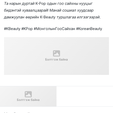
Та нарын дуртай K-Pop одын гоо сайхны нууцыг
бидэнтэй хуваалцаарай! Манай сошиал хуудсаар
дамжуулан өөрийн K-Beauty туршлагаа илгээгээрэй.
#KBeauty #KPop #МонголынГооСайхан #KoreanBeauty
Бэлтгэж байна
Дараагийн нийтлэл
Lienjang гоо сайхны мэс засал
Бэлтгэж байна
- Солонгосын шилдэг
эмнэлэг | 리앤장 성형외과