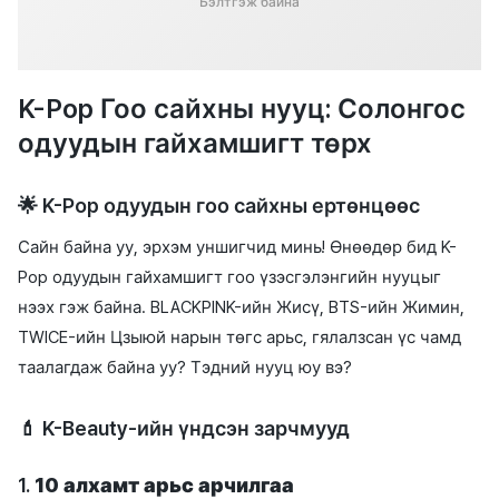
Бэлтгэж байна
K-Pop Гоо сайхны нууц: Солонгос
одуудын гайхамшигт төрх
🌟 K-Pop одуудын гоо сайхны ертөнцөөс
Сайн байна уу, эрхэм уншигчид минь! Өнөөдөр бид K-
Pop одуудын гайхамшигт гоо үзэсгэлэнгийн нууцыг
нээх гэж байна. BLACKPINK-ийн Жисү, BTS-ийн Жимин,
TWICE-ийн Цзыюй нарын төгс арьс, гялалзсан үс чамд
таалагдаж байна уу? Тэдний нууц юу вэ?
💄 K-Beauty-ийн үндсэн зарчмууд
1.
10 алхамт арьс арчилгаа