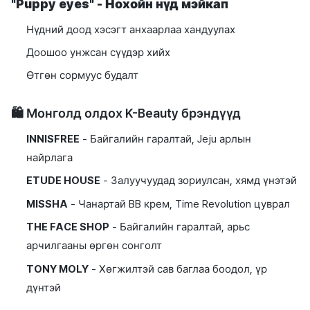
"Puppy eyes" - Нохойн нүд мэйкап
Нүдний доод хэсэгт анхаарлаа хандуулах
Доошоо унжсан сүүдэр хийх
Өтгөн сормуус будалт
🛍️ Монголд олдох K-Beauty брэндүүд
INNISFREE
- Байгалийн гаралтай, Jeju арлын
найрлага
ETUDE HOUSE
- Залуучуудад зориулсан, хямд үнэтэй
MISSHA
- Чанартай BB крем, Time Revolution цуврал
THE FACE SHOP
- Байгалийн гаралтай, арьс
арчилгааны өргөн сонголт
TONY MOLY
- Хөгжилтэй сав баглаа боодол, үр
дүнтэй