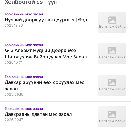
Холбоотой сэтгүүл
Гоо сайхны мэс засал
Нүдний доорх уутны дүүргэгч | Өвд
2025.12.26
Бэлтгэж байна
Гоо сайхны мэс засал
💎 3 Алхамт Нүдний Доорх Өөх
Шилжүүлэн Байрлуулах Мэс Засал
Бэлтгэж байна
2025.10.31
Гоо сайхны мэс засал
Давхар эрүүний өөх соруулах мэс
засал
Бэлтгэж байна
2025.09.18
Гоо сайхны мэс засал
Давхрааны давтан мэс засал
2025.09.17
Бэлтгэж байна