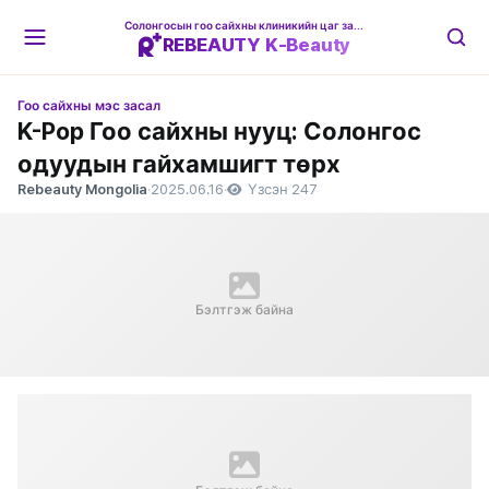
Солонгосын гоо сайхны клиникийн цаг захиалгын платформ
REBEAUTY K-Beauty
Гоо сайхны мэс засал
K-Pop Гоо сайхны нууц: Солонгос
одуудын гайхамшигт төрх
Rebeauty Mongolia
·
2025.06.16
·
Үзсэн 247
Бэлтгэж байна