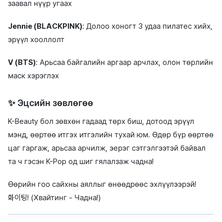
заавал нүүр угаах
Jennie (BLACKPINK)
: Долоо хоногт 3 удаа пилатес хийх,
эрүүл хооллолт
V (BTS)
: Арьсаа байгалийн аргаар арчлах, олон төрлийн
маск хэрэглэх
✨ Эцсийн зөвлөгөө
K-Beauty бол зөвхөн гадаад төрх биш, дотоод эрүүл
мэнд, өөртөө итгэх итгэлийн тухай юм. Өдөр бүр өөртөө
цаг гаргаж, арьсаа арчилж, эерэг сэтгэлгээтэй байвал
та ч гэсэн K-Pop од шиг гялалзаж чадна!
Өөрийн гоо сайхны аяллыг өнөөдрөөс эхлүүлээрэй!
화이팅! (Хвайтинг - Чадна!)