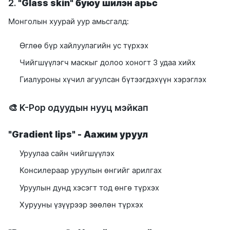
2.
"Glass skin" буюу шилэн арьс
Монголын хуурай уур амьсгалд:
Өглөө бүр хайлуулагийн ус түрхэх
Чийгшүүлэгч маскыг долоо хоногт 3 удаа хийх
Гиалуроны хүчил агуулсан бүтээгдэхүүн хэрэглэх
🎨 K-Pop одуудын нууц мэйкап
"Gradient lips" - Аажим уруул
Уруулаа сайн чийгшүүлэх
Консилераар уруулын өнгийг арилгах
Уруулын дунд хэсэгт тод өнгө түрхэх
Хурууны үзүүрээр зөөлөн түрхэх