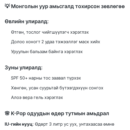
💡 Монголын уур амьсгалд тохирсон зөвлөгөө
Өвлийн улиралд:
Өтгөн, тослог чийгшүүлэгч хэрэглэх
Долоо хоногт 2 удаа тэжээллэг маск хийх
Уруулын бальзам байнга хэрэглэх
Зуны улиралд:
SPF 50+ нарны тос заавал түрхэх
Хөнгөн, усан суурьтай бүтээгдэхүүн сонгох
Алоэ вера гель хэрэглэх
🌸 K-Pop одуудын өдөр тутмын амьдрал
IU-гийн нууц
: Өдөрт 3 литр ус уух, унтахаасаа өмнө