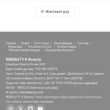
Жагсаалт руу
Клиник
Event
Сэтгэгдэл
Өмнө/Дараа
Сэтгүүл
Мэдэгдэл
Түгээмэл асуулт
Холбоо барих
Үйлчилгээний нөхцөл
Нууцлалын бодлого
REBEAUTY K-Beauty
Компани: Бьюти Эгэйн ХХК
Бүртгэлийн дугаар: 706-88-03573
Хаяг: Солонгос Улс, Сөүл хот, Гуро дүүрэг, Дижиталло 34-р гудамж
55, Коолон Сайенс Вэлли 2, B201-161-7 тоот (08378)
Хэрэглэгчийн үйлчилгээ : +82-10-7213-3785 (Ажлын өдрүүдэд
09:00 - 18:00 (Солонгосын цагаар))
И-мэйл: cs@rebeauty.co.kr
REBEAUTY K-Beauty | Япон үйлчлүүлэгчдэд зориулсан Солонгосын
гоо сайхны эмнэлгийн платформ