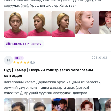
соруулах (гуя), Уруулын филлер Хагалгаан...
REBEAUTY K-Beauty
2021.01.03
BEST
Н
★★★★★
5
.0
Нүд | Хамар | Нүүрний хэлбэр засах хагалгааны
сэтгэгдэл
Хагалгааны хэсэг: Дөрвөлжин эрүү, хацрын яс багасгах,
эрүүний үзүүр, ясны гадна давхарга авах (cortical
osteotomy), эрүүний суулгац авахуулах, давхраа...