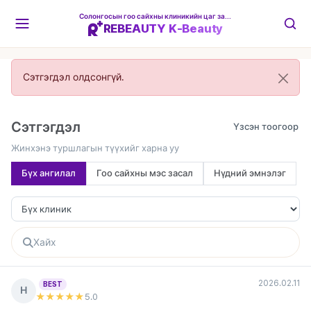
Солонгосын гоо сайхны клиникийн цаг захиалгын платформ
REBEAUTY K-Beauty
Сэтгэгдэл олдсонгүй.
Сэтгэгдэл
Жинхэнэ туршлагын түүхийг харна уу
Бүх ангилал
Гоо сайхны мэс засал
Нүдний эмнэлэг
2026.02.11
BEST
Н
★★★★★
5
.0