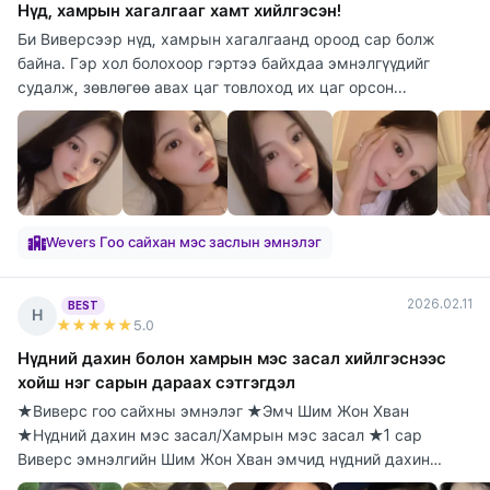
Нүд, хамрын хагалгааг хамт хийлгэсэн!
Би Виверсээр нүд, хамрын хагалгаанд ороод сар болж
байна. Гэр хол болохоор гэртээ байхдаа эмнэлгүүдийг
судалж, зөвлөгөө авах цаг товлоход их цаг орсон...
Wevers Гоо сайхан мэс заслын эмнэлэг
2026.02.11
BEST
Н
★★★★★
5
.0
Нүдний дахин болон хамрын мэс засал хийлгэснээс
хойш нэг сарын дараах сэтгэгдэл
★Виверс гоо сайхны эмнэлэг ★Эмч Шим Жон Хван
★Нүдний дахин мэс засал/Хамрын мэс засал ★1 сар
Виверс эмнэлгийн Шим Жон Хван эмчид нүдний дахин
болон х...