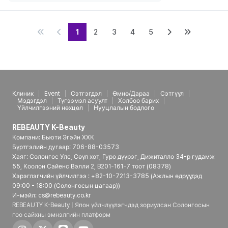
1
2
3
4
5
Клиник
Event
Сэтгэгдэл
Өмнө/Дараа
Сэтгүүл
Мэдэгдэл
Түгээмэл асуулт
Холбоо барих
Үйлчилгээний нөхцөл
Нууцлалын бодлого
REBEAUTY K-Beauty
Компани: Бьюти Эгэйн ХХК
Бүртгэлийн дугаар: 706-88-03573
Хаяг: Солонгос Улс, Сөүл хот, Гуро дүүрэг, Дижиталло 34-р гудамж
55, Коолон Сайенс Вэлли 2, B201-161-7 тоот (08378)
Хэрэглэгчийн үйлчилгээ : +82-10-7213-3785 (Ажлын өдрүүдэд
09:00 - 18:00 (Солонгосын цагаар))
И-мэйл: cs@rebeauty.co.kr
REBEAUTY K-Beauty | Япон үйлчлүүлэгчдэд зориулсан Солонгосын
гоо сайхны эмнэлгийн платформ