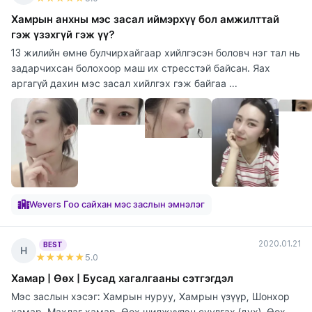
Хамрын анхны мэс засал иймэрхүү бол амжилттай
гэж үзэхгүй гэж үү?
13 жилийн өмнө булчирхайгаар хийлгэсэн боловч нэг тал нь
задарчихсан болохоор маш их стресстэй байсан. Яах
аргагүй дахин мэс засал хийлгэх гэж байгаа ...
Wevers Гоо сайхан мэс заслын эмнэлэг
2020.01.21
BEST
Н
★★★★★
5
.0
Хамар | Өөх | Бусад хагалгааны сэтгэгдэл
Мэс заслын хэсэг: Хамрын нуруу, Хамрын үзүүр, Шонхор
хамар, Махлаг хамар, Өөх шилжүүлэн суулгах (дух), Өөх