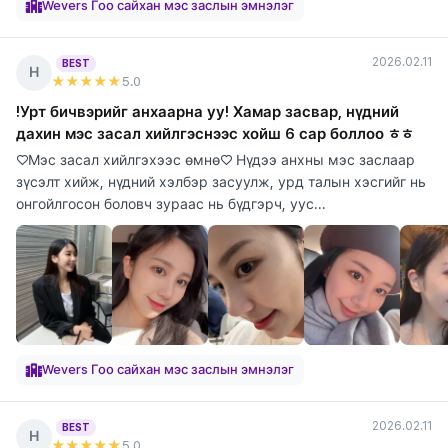
Wevers Гоо сайхан мэс заслын эмнэлэг
2026.02.11
BEST
Н
★★★★★
5
.0
!Урт бичвэрийг анхаарна уу! Хамар засвар, нүдний
дахин мэс засал хийлгэснээс хойш 6 сар боллоо ㅎㅎ
♡Мэс засал хийлгэхээс өмнө♡ Нүдээ анхны мэс заслаар
зүсэлт хийж, нүдний хэлбэр засуулж, урд талын хэсгийг нь
онгойлгосон боловч зураас нь бүдгэрч, уус...
Wevers Гоо сайхан мэс заслын эмнэлэг
2026.02.11
BEST
Н
★★★★★
5
.0