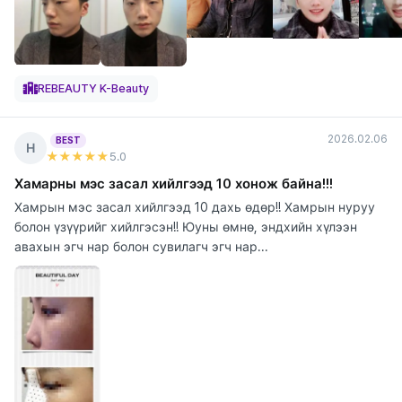
REBEAUTY K-Beauty
2026.02.06
BEST
Н
★★★★★
5
.0
Хамарны мэс засал хийлгээд 10 хонож байна!!!
Хамрын мэс засал хийлгээд 10 дахь өдөр!! Хамрын нуруу
болон үзүүрийг хийлгэсэн!! Юуны өмнө, эндхийн хүлээн
авахын эгч нар болон сувилагч эгч нар...