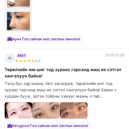
Apex Гоо сайхан мэс заслын эмнэлэг
2025.07.08
BEST
Н
★★★★★
5
.0
Төрөлхийн юм шиг тод зураас гарсанд маш их сэтгэл
хангалуун байна!
Тэгш бус нүд маань төгс засагдаж, төрөлхийн мэт тод
зураас гарсанд маш их сэтгэл хангалуун байна! Хаван ч
хурдан бууж, эргэн тойрны хүмүүс маань ч төр...
Verygood Гоо сайхан мэс заслын эмнэлэг