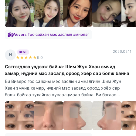
Wevers Гоо сайхан мэс заслын эмнэлэг
2026.02.11
BEST
Н
★★★★★
5
.0
Сэтгэгдлээ үлдээж байна: Шим Жун Хван эмчид
хамар, нүдний мэс засалд ороод хоёр сар болж байна
Би Виверс гоо сайхны мэс заслын эмнэлгийн Шим Жун
Хван эмчид хамар, нүдний мэс засалд ороод хоёр сар
болж байгаа тухайгаа хуваалцмаар байна. Би багаас...