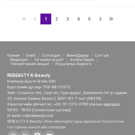
1
2
3
4
5
Клиник
Event
Сэтгэгдэл
Өмнө/Дараа
Сэтгүүл
Мэдэгдэл
Түгээмэл асуулт
Холбоо барих
Үйлчилгээний нөхцөл
Нууцлалын бодлого
REBEAUTY K-Beauty
Компани: Бьюти Эгэйн ХХК
Бүртгэлийн дугаар: 706-88-03573
Хаяг: Солонгос Улс, Сөүл хот, Гуро дүүрэг, Дижиталло 34-р гудамж
55, Коолон Сайенс Вэлли 2, B201-161-7 тоот (08378)
Хэрэглэгчийн үйлчилгээ : +82-10-7213-3785 (Ажлын өдрүүдэд
09:00 - 18:00 (Солонгосын цагаар))
И-мэйл: cs@rebeauty.co.kr
REBEAUTY K-Beauty | Япон үйлчлүүлэгчдэд зориулсан Солонгосын
гоо сайхны эмнэлгийн платформ