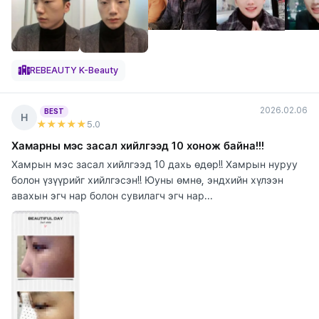
REBEAUTY K-Beauty
2026.02.06
BEST
Н
★★★★★
5
.0
Хамарны мэс засал хийлгээд 10 хонож байна!!!
Хамрын мэс засал хийлгээд 10 дахь өдөр!! Хамрын нуруу
болон үзүүрийг хийлгэсэн!! Юуны өмнө, эндхийн хүлээн
авахын эгч нар болон сувилагч эгч нар...