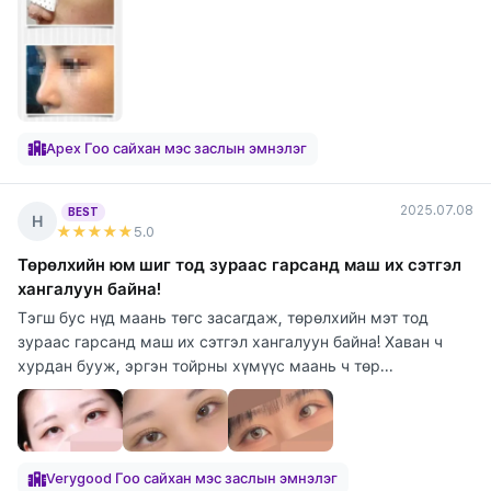
Apex Гоо сайхан мэс заслын эмнэлэг
2025.07.08
BEST
Н
★★★★★
5
.0
Төрөлхийн юм шиг тод зураас гарсанд маш их сэтгэл
хангалуун байна!
Тэгш бус нүд маань төгс засагдаж, төрөлхийн мэт тод
зураас гарсанд маш их сэтгэл хангалуун байна! Хаван ч
хурдан бууж, эргэн тойрны хүмүүс маань ч төр...
Verygood Гоо сайхан мэс заслын эмнэлэг