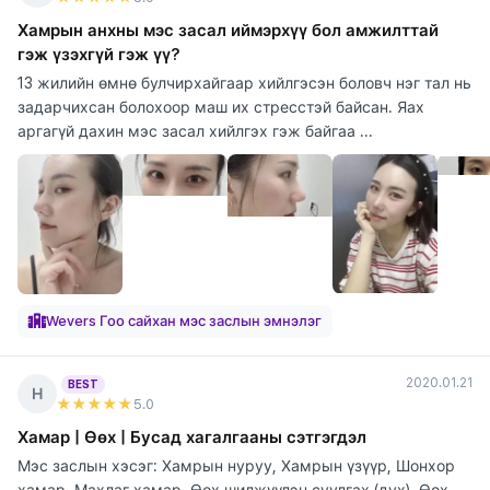
Хамрын анхны мэс засал иймэрхүү бол амжилттай
гэж үзэхгүй гэж үү?
13 жилийн өмнө булчирхайгаар хийлгэсэн боловч нэг тал нь
задарчихсан болохоор маш их стресстэй байсан. Яах
аргагүй дахин мэс засал хийлгэх гэж байгаа ...
Wevers Гоо сайхан мэс заслын эмнэлэг
2020.01.21
BEST
Н
★★★★★
5
.0
Хамар | Өөх | Бусад хагалгааны сэтгэгдэл
Мэс заслын хэсэг: Хамрын нуруу, Хамрын үзүүр, Шонхор
хамар, Махлаг хамар, Өөх шилжүүлэн суулгах (дух), Өөх