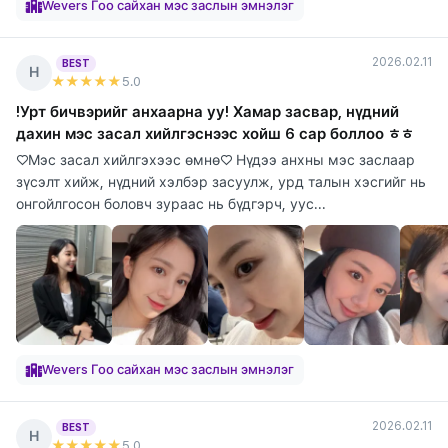
Wevers Гоо сайхан мэс заслын эмнэлэг
2026.02.11
BEST
Н
★★★★★
5
.0
!Урт бичвэрийг анхаарна уу! Хамар засвар, нүдний
дахин мэс засал хийлгэснээс хойш 6 сар боллоо ㅎㅎ
♡Мэс засал хийлгэхээс өмнө♡ Нүдээ анхны мэс заслаар
зүсэлт хийж, нүдний хэлбэр засуулж, урд талын хэсгийг нь
онгойлгосон боловч зураас нь бүдгэрч, уус...
Wevers Гоо сайхан мэс заслын эмнэлэг
2026.02.11
BEST
Н
★★★★★
5
.0