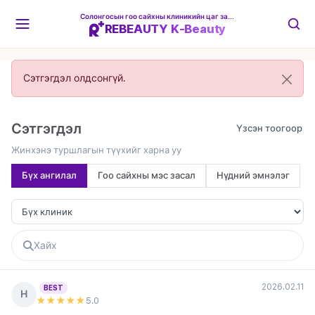
Солонгосын гоо сайхны клиникийн цаг захиалгын платформ
REBEAUTY K-Beauty
Сэтгэгдэл олдсонгүй.
Сэтгэгдэл
Жинхэнэ туршлагын түүхийг харна уу
Бүх ангилал
Гоо сайхны мэс засал
Нүдний эмнэлэг
2026.02.11
BEST
Н
★★★★★
5
.0