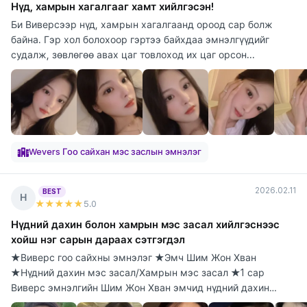
Нүд, хамрын хагалгааг хамт хийлгэсэн!
Би Виверсээр нүд, хамрын хагалгаанд ороод сар болж
байна. Гэр хол болохоор гэртээ байхдаа эмнэлгүүдийг
судалж, зөвлөгөө авах цаг товлоход их цаг орсон...
Wevers Гоо сайхан мэс заслын эмнэлэг
2026.02.11
BEST
Н
★★★★★
5
.0
Нүдний дахин болон хамрын мэс засал хийлгэснээс
хойш нэг сарын дараах сэтгэгдэл
★Виверс гоо сайхны эмнэлэг ★Эмч Шим Жон Хван
★Нүдний дахин мэс засал/Хамрын мэс засал ★1 сар
Виверс эмнэлгийн Шим Жон Хван эмчид нүдний дахин
болон х...