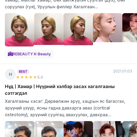
соруулах (гуя), Уруулын филлер Хагалгаан...
REBEAUTY K-Beauty
2021.01.03
BEST
Н
★★★★★
5
.0
Нүд | Хамар | Нүүрний хэлбэр засах хагалгааны
сэтгэгдэл
Хагалгааны хэсэг: Дөрвөлжин эрүү, хацрын яс багасгах,
эрүүний үзүүр, ясны гадна давхарга авах (cortical
osteotomy), эрүүний суулгац авахуулах, давхраа...