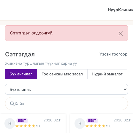
Нүүр
Клини
Сэтгэгдэл олдсонгүй.
Сэтгэгдэл
Жинхэнэ туршлагын түүхийг харна уу
Бүх ангилал
Гоо сайхны мэс засал
Нүдний эмнэлэг
2026.02.11
2026.02.11
BEST
BEST
Н
Н
★★★★★
5
.0
★★★★★
5
.0