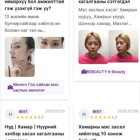
иймэрхүү бол амжилттай
хагалгааны сэтгэгдэл
гэж үзэхгүй гэж үү?
Мэс заслын хэсэг: Хамрын
13 жилийн өмнө
нуруу, Хамрын үзүүр,
булчирхайгаар хийлгэсэн
Шонхор хамар, Махлаг
боловч нэг тал нь
хамар, Өөх шилжүүлэн
задарчихсан болохоор маш
суулгах (дух), Өөх
их стресстэй байсан. Яах
соруулах (гуя), Уруулын
аргагүй дахин мэс засал
филлер Хагалгаан...
хийлгэх гэж байгаа ...
REBEAUTY K-Beauty
Wevers Гоо сайхан мэс
заслын эмнэлэг
2021.01.03
2026.02.06
BEST
BEST
Н
Н
★★★★★
5
.0
★★★★★
5
.0
Нүд | Хамар | Нүүрний
Хамарны мэс засал
хэлбэр засах хагалгааны
хийлгээд 10 хонож