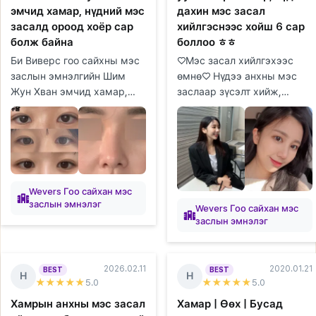
эмчид хамар, нүдний мэс
дахин мэс засал
засалд ороод хоёр сар
хийлгэснээс хойш 6 сар
болж байна
боллоо ㅎㅎ
Би Виверс гоо сайхны мэс
♡Мэс засал хийлгэхээс
заслын эмнэлгийн Шим
өмнө♡ Нүдээ анхны мэс
Жун Хван эмчид хамар,
заслаар зүсэлт хийж,
нүдний мэс засалд ороод
нүдний хэлбэр засуулж,
хоёр сар болж байгаа
урд талын хэсгийг нь
тухайгаа хуваалцмаар
онгойлгосон боловч зураас
байна. Би багаас...
нь бүдгэрч, уус...
Wevers Гоо сайхан мэс
заслын эмнэлэг
Wevers Гоо сайхан мэс
заслын эмнэлэг
2026.02.11
2020.01.21
BEST
BEST
Н
Н
★★★★★
5
.0
★★★★★
5
.0
Хамрын анхны мэс засал
Хамар | Өөх | Бусад