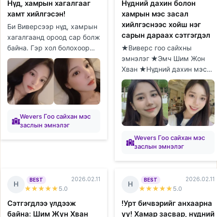
Нүд, хамрын хагалгааг
Нүдний дахин болон
хамт хийлгэсэн!
хамрын мэс засал
хийлгэснээс хойш нэг
Би Виверсээр нүд, хамрын
сарын дараах сэтгэгдэл
хагалгаанд ороод сар болж
байна. Гэр хол болохоор
★Виверс гоо сайхны
гэртээ байхдаа
эмнэлэг ★Эмч Шим Жон
эмнэлгүүдийг судалж,
Хван ★Нүдний дахин мэс
зөвлөгөө авах цаг товлоход
засал/Хамрын мэс засал
их цаг орсон...
★1 сар Виверс эмнэлгийн
Шим Жон Хван эмчид
нүдний дахин болон х...
Wevers Гоо сайхан мэс
заслын эмнэлэг
Wevers Гоо сайхан мэс
заслын эмнэлэг
2026.02.11
2026.02.11
BEST
BEST
Н
Н
★★★★★
5
.0
★★★★★
5
.0
Сэтгэгдлээ үлдээж
!Урт бичвэрийг анхаарна
байна: Шим Жун Хван
уу! Хамар засвар, нүдний