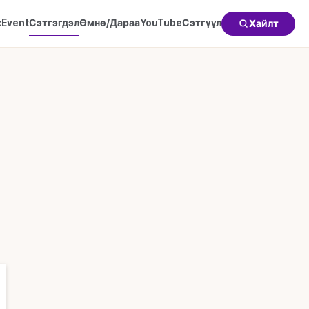
к
Event
Сэтгэгдэл
Өмнө/Дараа
YouTube
Сэтгүүл
Хайлт