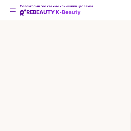
Солонгосын гоо сайхны клиникийн цаг захиалгын платформ
REBEAUTY K-Beauty