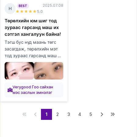
2025.07.08
BEST
Н
★★★★★
5
.0
Төрөлхийн юм шиг тод
зураас гарсанд маш их
сэтгэл хангалуун байна!
Тэгш бус нүд маань төгс
засагдаж, төрөлхийн мэт
тод зураас гарсанд маш их
сэтгэл хангалуун байна!
Хаван ч хурдан бууж,
эргэн тойрны хүмүүс
маань ч төр...
Verygood Гоо сайхан
мэс заслын эмнэлэг
1
2
3
4
5