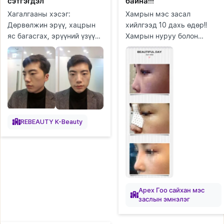
сэтгэгдэл
байна!!!
Хагалгааны хэсэг:
Хамрын мэс засал
Дөрвөлжин эрүү, хацрын
хийлгээд 10 дахь өдөр!!
яс багасгах, эрүүний үзүүр,
Хамрын нуруу болон
ясны гадна давхарга авах
үзүүрийг хийлгэсэн!! Юуны
(cortical osteotomy),
өмнө, эндхийн хүлээн
эрүүний суулгац авахуулах,
авахын эгч нар болон
давхраа...
сувилагч эгч нар...
REBEAUTY K-Beauty
Apex Гоо сайхан мэс
заслын эмнэлэг