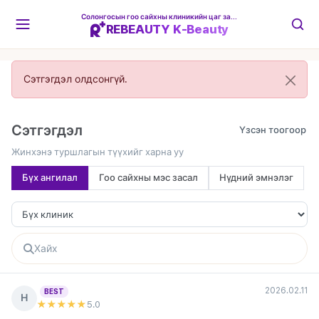
Солонгосын гоо сайхны клиникийн цаг захиалгын платформ
REBEAUTY K-Beauty
Сэтгэгдэл олдсонгүй.
Сэтгэгдэл
Жинхэнэ туршлагын түүхийг харна уу
Бүх ангилал
Гоо сайхны мэс засал
Нүдний эмнэлэг
2026.02.11
BEST
Н
★★★★★
5
.0