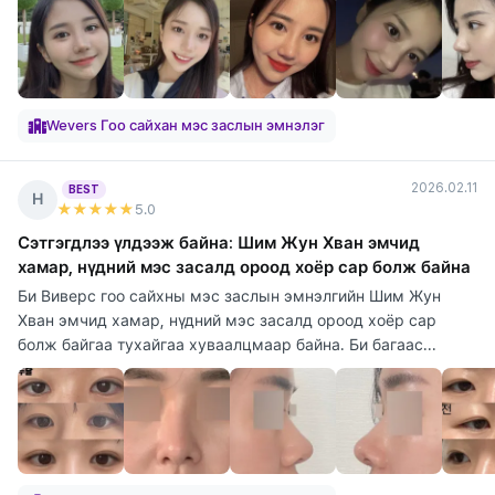
Wevers Гоо сайхан мэс заслын эмнэлэг
2026.02.11
BEST
Н
★★★★★
5
.0
Сэтгэгдлээ үлдээж байна: Шим Жун Хван эмчид
хамар, нүдний мэс засалд ороод хоёр сар болж байна
Би Виверс гоо сайхны мэс заслын эмнэлгийн Шим Жун
Хван эмчид хамар, нүдний мэс засалд ороод хоёр сар
болж байгаа тухайгаа хуваалцмаар байна. Би багаас...