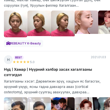
соруулах (гуя), Уруулын филлер Хагалгаан...
REBEAUTY K-Beauty
2021.01.03
BEST
Н
★★★★★
5
.0
Нүд | Хамар | Нүүрний хэлбэр засах хагалгааны
сэтгэгдэл
Хагалгааны хэсэг: Дөрвөлжин эрүү, хацрын яс багасгах,
эрүүний үзүүр, ясны гадна давхарга авах (cortical
osteotomy), эрүүний суулгац авахуулах, давхраа...