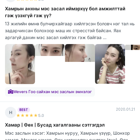
Хамрын анхны мэс засал иймэрхүү бол амжилттай
гэж үзэхгүй гэж үү?
13 жилийн өмнө булчирхайгаар хийлгэсэн боловч нэг тал нь
задарчихсан болохоор маш их стресстэй байсан. Яах
аргагүй дахин мэс засал хийлгэх гэж байгаа ...
Wevers Гоо сайхан мэс заслын эмнэлэг
2020.01.21
BEST
Н
★★★★★
5
.0
Хамар | Өөх | Бусад хагалгааны сэтгэгдэл
Мэс заслын хэсэг: Хамрын нуруу, Хамрын үзүүр, Шонхор
хамар, Махлаг хамар, Өөх шилжүүлэн суулгах (дух), Өөх