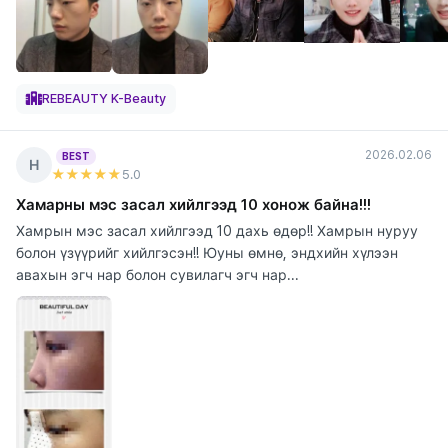
REBEAUTY K-Beauty
2026.02.06
BEST
Н
★★★★★
5
.0
Хамарны мэс засал хийлгээд 10 хонож байна!!!
Хамрын мэс засал хийлгээд 10 дахь өдөр!! Хамрын нуруу
болон үзүүрийг хийлгэсэн!! Юуны өмнө, эндхийн хүлээн
авахын эгч нар болон сувилагч эгч нар...