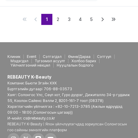
1
2
3
4
5
Клиник
Event
Сэтгэгдэл
Өмнө/Дараа
Сэтгүүл
Мэдэгдэл
Түгээмэл асуулт
Холбоо барих
Үйлчилгээний нөхцөл
Нууцлалын бодлого
REBEAUTY K-Beauty
Компани: Бьюти Эгэйн ХХК
Бүртгэлийн дугаар: 706-88-03573
Хаяг: Солонгос Улс, Сөүл хот, Гуро дүүрэг, Дижиталло 34-р гудамж
55, Коолон Сайенс Вэлли 2, B201-161-7 тоот (08378)
Хэрэглэгчийн үйлчилгээ : +82-10-7213-3785 (Ажлын өдрүүдэд
09:00 - 18:00 (Солонгосын цагаар))
И-мэйл: cs@rebeauty.co.kr
REBEAUTY K-Beauty | Япон үйлчлүүлэгчдэд зориулсан Солонгосын
гоо сайхны эмнэлгийн платформ