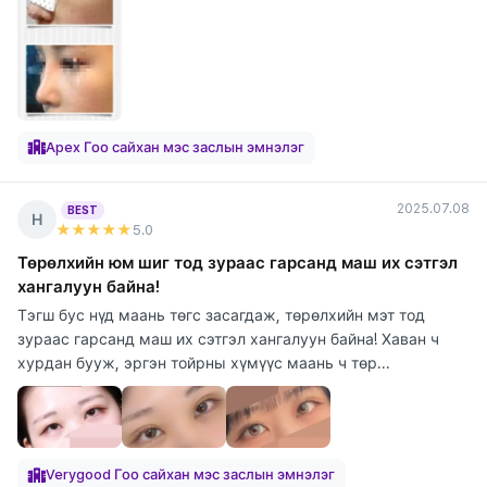
Apex Гоо сайхан мэс заслын эмнэлэг
2025.07.08
BEST
Н
★★★★★
5
.0
Төрөлхийн юм шиг тод зураас гарсанд маш их сэтгэл
хангалуун байна!
Тэгш бус нүд маань төгс засагдаж, төрөлхийн мэт тод
зураас гарсанд маш их сэтгэл хангалуун байна! Хаван ч
хурдан бууж, эргэн тойрны хүмүүс маань ч төр...
Verygood Гоо сайхан мэс заслын эмнэлэг