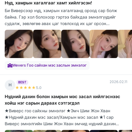
Нүд, хамрын хагалгааг хамт хийлгэсэн!
Би Виверсээр нүд, хамрын хагалгаанд ороод сар болж
байна. Гэр хол болохоор гэртээ байхдаа эмнэлгүүдийг
судалж, зөвлөгөө авах цаг товлоход их цаг орсон...
Wevers Гоо сайхан мэс заслын эмнэлэг
2026.02.11
BEST
Н
★★★★★
5
.0
Нүдний дахин болон хамрын мэс засал хийлгэснээс
хойш нэг сарын дараах сэтгэгдэл
★Виверс гоо сайхны эмнэлэг ★Эмч Шим Жон Хван
★Нүдний дахин мэс засал/Хамрын мэс засал ★1 сар
Виверс эмнэлгийн Шим Жон Хван эмчид нүдний дахин
болон х...