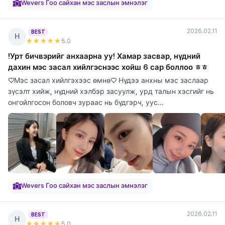
Wevers Гоо сайхан мэс заслын эмнэлэг
2026.02.11
BEST
Н
★★★★★
5
.0
!Урт бичвэрийг анхаарна уу! Хамар засвар, нүдний
дахин мэс засал хийлгэснээс хойш 6 сар боллоо ㅎㅎ
♡Мэс засал хийлгэхээс өмнө♡ Нүдээ анхны мэс заслаар
зүсэлт хийж, нүдний хэлбэр засуулж, урд талын хэсгийг нь
онгойлгосон боловч зураас нь бүдгэрч, уус...
Wevers Гоо сайхан мэс заслын эмнэлэг
2026.02.11
BEST
Н
★★★★★
5
.0