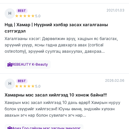
2021.01.03
BEST
Н
★★★★★
5
.0
Нүд | Хамар | Нүүрний хэлбэр засах хагалгааны
сэтгэгдэл
Хагалгааны хэсэг: Дөрвөлжин эрүү, хацрын яс багасгах,
эрүүний үзүүр, ясны гадна давхарга авах (cortical
osteotomy), эрүүний суулгац авахуулах, давхраа...
элтгэж
элтгэж
элтгэж
элтгэж
элтгэж
байна
байна
байна
байна
байна
REBEAUTY K-Beauty
2026.02.06
BEST
Н
★★★★★
5
.0
Хамарны мэс засал хийлгээд 10 хонож байна!!!
Хамрын мэс засал хийлгээд 10 дахь өдөр!! Хамрын нуруу
болон үзүүрийг хийлгэсэн!! Юуны өмнө, эндхийн хүлээн
авахын эгч нар болон сувилагч эгч нар...
элтгэж
байна
Apex Гоо сайхан мэс заслын эмнэлэг