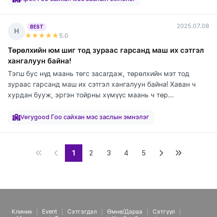
2025.07.08
BEST
Н
★★★★★
5
.0
Төрөлхийн юм шиг тод зураас гарсанд маш их сэтгэл
хангалуун байна!
Тэгш бус нүд маань төгс засагдаж, төрөлхийн мэт тод
зураас гарсанд маш их сэтгэл хангалуун байна! Хаван ч
хурдан бууж, эргэн тойрны хүмүүс маань ч төр...
элтгэж
элтгэж
элтгэж
байна
байна
байна
Verygood Гоо сайхан мэс заслын эмнэлэг
1
2
3
4
5
Клиник
Event
Сэтгэгдэл
Өмнө/Дараа
Сэтгүүл