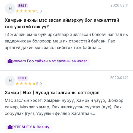
2026.02.11
BEST
Н
★★★★★
5
.0
Хамрын анхны мэс засал иймэрхүү бол амжилттай
гэж үзэхгүй гэж үү?
13 жилийн өмнө булчирхайгаар хийлгэсэн боловч нэг тал нь
задарчихсан болохоор маш их стресстэй байсан. Яах
аргагүй дахин мэс засал хийлгэх гэж байгаа ...
элтгэж
элтгэж
элтгэж
элтгэж
элтгэж
элтгэж
элтгэж
байна
байна
байна
байна
байна
байна
байна
Wevers Гоо сайхан мэс заслын эмнэлэг
2020.01.21
BEST
Н
★★★★★
5
.0
Хамар | Өөх | Бусад хагалгааны сэтгэгдэл
Мэс заслын хэсэг: Хамрын нуруу, Хамрын үзүүр, Шонхор
хамар, Махлаг хамар, Өөх шилжүүлэн суулгах (дух), Өөх
соруулах (гуя), Уруулын филлер Хагалгаан...
элтгэж
элтгэж
элтгэж
элтгэж
элтгэж
элтгэж
элтгэж
элтгэж
элтгэж
байна
байна
байна
байна
байна
байна
байна
байна
байна
REBEAUTY K-Beauty