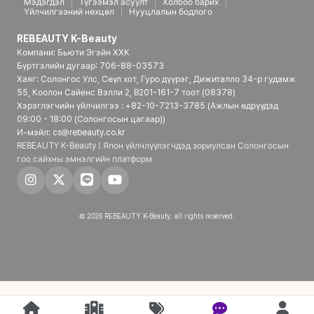
Мэдэгдэл
Түгээмэл асуулт
Холбоо барих
Үйлчилгээний нөхцөл
Нууцлалын бодлого
REBEAUTY K-Beauty
Компани: Бьюти Эгэйн ХХК
Бүртгэлийн дугаар: 706-88-03573
Хаяг: Солонгос Улс, Сөүл хот, Гуро дүүрэг, Дижиталло 34-р гудамж
55, Коолон Сайенс Вэлли 2, B201-161-7 тоот (08378)
Хэрэглэгчийн үйлчилгээ : +82-10-7213-3785 (Ажлын өдрүүдэд
09:00 - 18:00 (Солонгосын цагаар))
И-мэйл: cs@rebeauty.co.kr
REBEAUTY K-Beauty | Япон үйлчлүүлэгчдэд зориулсан Солонгосын
гоо сайхны эмнэлгийн платформ
© 2026 REBEAUTY K-Beauty. all rights reserved.