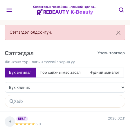
Солонгосын гоо сайхны клиникийн цаг захиалгын платформ
REBEAUTY K-Beauty
Сэтгэгдэл олдсонгүй.
Сэтгэгдэл
Жинхэнэ туршлагын түүхийг харна уу
Бүх ангилал
Гоо сайхны мэс засал
Нүдний эмнэлэг
2026.02.11
BEST
Н
★★★★★
5
.0