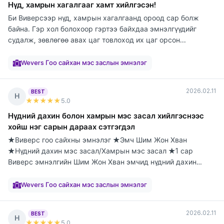
Нүд, хамрын хагалгааг хамт хийлгэсэн!
Би Виверсээр нүд, хамрын хагалгаанд ороод сар болж
байна. Гэр хол болохоор гэртээ байхдаа эмнэлгүүдийг
судалж, зөвлөгөө авах цаг товлоход их цаг орсон...
элтгэж
элтгэж
элтгэж
элтгэж
элтгэж
элтгэж
элтгэж
элтгэж
элтгэж
байна
байна
байна
байна
байна
байна
байна
байна
байна
Wevers Гоо сайхан мэс заслын эмнэлэг
2026.02.11
BEST
Н
★★★★★
5
.0
Нүдний дахин болон хамрын мэс засал хийлгэснээс
хойш нэг сарын дараах сэтгэгдэл
★Виверс гоо сайхны эмнэлэг ★Эмч Шим Жон Хван
★Нүдний дахин мэс засал/Хамрын мэс засал ★1 сар
Виверс эмнэлгийн Шим Жон Хван эмчид нүдний дахин
болон х...
элтгэж
элтгэж
элтгэж
элтгэж
элтгэж
элтгэж
элтгэж
элтгэж
элтгэж
байна
байна
байна
байна
байна
байна
байна
байна
байна
Wevers Гоо сайхан мэс заслын эмнэлэг
2026.02.11
BEST
Н
★★★★★
5
.0