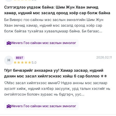
Сэтгэгдлээ үлдээж байна: Шим Жун Хван эмчид
хамар, нүдний мэс засалд ороод хоёр сар болж байна
Би Виверс гоо сайхны мэс заслын эмнэлгийн Шим Жун
Хван эмчид хамар, нүдний мэс засалд ороод хоёр сар
болж байгаа тухайгаа хуваалцмаар байна. Би багаас...
элтгэж
элтгэж
элтгэж
элтгэж
элтгэж
элтгэж
элтгэж
элтгэж
байна
байна
байна
байна
байна
байна
байна
байна
Wevers Гоо сайхан мэс заслын эмнэлэг
2026.02.11
BEST
Н
★★★★★
5
.0
!Урт бичвэрийг анхаарна уу! Хамар засвар, нүдний
дахин мэс засал хийлгэснээс хойш 6 сар боллоо ㅎㅎ
♡Мэс засал хийлгэхээс өмнө♡ Нүдээ анхны мэс заслаар
зүсэлт хийж, нүдний хэлбэр засуулж, урд талын хэсгийг нь
онгойлгосон боловч зураас нь бүдгэрч, уус...
элтгэж
элтгэж
элтгэж
элтгэж
элтгэж
элтгэж
элтгэж
элтгэж
элтгэж
байна
байна
байна
байна
байна
байна
байна
байна
байна
Wevers Гоо сайхан мэс заслын эмнэлэг