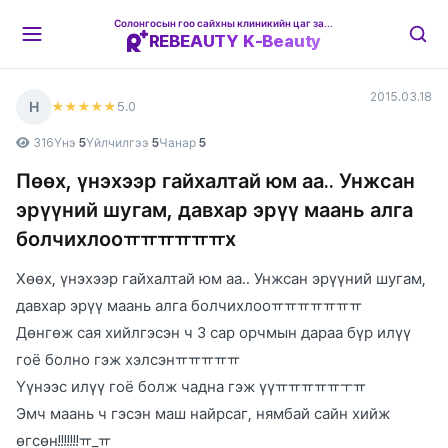
Солонгосын гоо сайхны клиникийн цаг захиалгын платформ
REBEAUTY K-Beauty
2015.03.18
Н
5
.0
★★★★★
316
Үнэ
5
Үйлчилгээ
5
Чанар
5
Пөөх, үнэхээр гайхалтай юм аа.. Унжсан
эрүүний шугам, давхар эрүү маань алга
болчихлооㅠㅠㅠㅠㅠㅠх
Хөөх, үнэхээр гайхалтай юм аа.. Унжсан эрүүний шугам,
давхар эрүү маань алга болчихлооㅠㅠㅠㅠㅠㅠㅠ
Дөнгөж сая хийлгэсэн ч 3 сар орчмын дараа бүр илүү
гоё болно гэж хэлсэнㅠㅠㅠㅠㅠ
Үүнээс илүү гоё болж чадна гэж үүㅠㅠㅠㅠㅠㅜㅠ
Эмч маань ч гэсэн маш найрсаг, нямбай сайн хийж
өгсөн!!!!!!!ㅠ_ㅠ