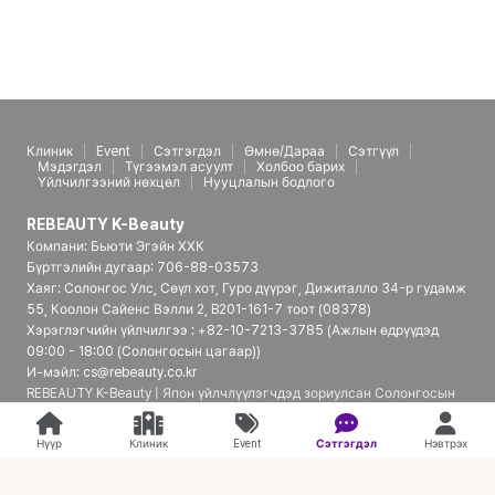
Клиник
Event
Сэтгэгдэл
Өмнө/Дараа
Сэтгүүл
Мэдэгдэл
Түгээмэл асуулт
Холбоо барих
Үйлчилгээний нөхцөл
Нууцлалын бодлого
REBEAUTY K-Beauty
Компани: Бьюти Эгэйн ХХК
Бүртгэлийн дугаар: 706-88-03573
Хаяг: Солонгос Улс, Сөүл хот, Гуро дүүрэг, Дижиталло 34-р гудамж
55, Коолон Сайенс Вэлли 2, B201-161-7 тоот (08378)
Хэрэглэгчийн үйлчилгээ : +82-10-7213-3785 (Ажлын өдрүүдэд
09:00 - 18:00 (Солонгосын цагаар))
И-мэйл: cs@rebeauty.co.kr
REBEAUTY K-Beauty | Япон үйлчлүүлэгчдэд зориулсан Солонгосын
гоо сайхны эмнэлгийн платформ
Нүүр
Клиник
Event
Сэтгэгдэл
Нэвтрэх