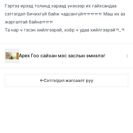
Гэртээ ирээд толинд хараад үнэхээр их гайхсандаа
сэтгэгдэл бичихгүй байж чадсангүйㅠㅠㅠㅠㅠ Маш их аз
жаргалтай байнаㅠㅠㅠ
Та нар ч гэсэн хийлгээрэй, хоёр ч удаа хийлгээрэйㅋ_ㅋ
Apex Гоо сайхан мэс заслын эмнэлэг
Сэтгэгдэл жагсаалт руу