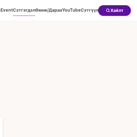
к
Event
Сэтгэгдэл
Өмнө/Дараа
YouTube
Сэтгүүл
Хайлт