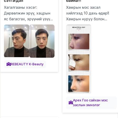
сэтгэгдэл
байна!!!
Хагалгааны хэсэг:
Хамрын мэс засал
Дөрвөлжин эрүү, хацрын
хийлгээд 10 дахь өдөр!!
яс багасгах, эрүүний үзүүр,
Хамрын нуруу болон
ясны гадна давхарга авах
үзүүрийг хийлгэсэн!! Юуны
(cortical osteotomy),
өмнө, эндхийн хүлээн
эрүүний суулгац авахуулах,
авахын эгч нар болон
давхраа...
сувилагч эгч нар...
REBEAUTY K-Beauty
Apex Гоо сайхан мэс
заслын эмнэлэг