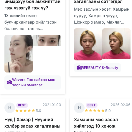
иймэрхүү бол амжилттай
хагалгааны сэтгэгдэл
гэж үзэхгүй гэж үү?
Мэс заслын хэсэг: Хамрын
13 жилийн өмнө
нуруу, Хамрын үзүүр,
булчирхайгаар хийлгэсэн
Шонхор хамар, Махлаг
боловч нэг тал нь
хамар, Өөх шилжүүлэн
задарчихсан болохоор маш
суулгах (дух), Өөх
их стресстэй байсан. Яах
соруулах (гуя), Уруулын
аргагүй дахин мэс засал
филлер Хагалгаан...
хийлгэх гэж байгаа ...
REBEAUTY K-Beauty
Wevers Гоо сайхан мэс
заслын эмнэлэг
2021.01.03
2026.02.06
BEST
BEST
Н
Н
★★★★★
5
.0
★★★★★
5
.0
Нүд | Хамар | Нүүрний
Хамарны мэс засал
хэлбэр засах хагалгааны
хийлгээд 10 хонож