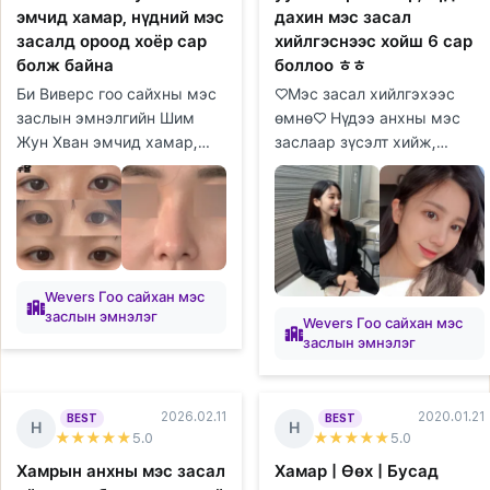
эмчид хамар, нүдний мэс
дахин мэс засал
засалд ороод хоёр сар
хийлгэснээс хойш 6 сар
болж байна
боллоо ㅎㅎ
Би Виверс гоо сайхны мэс
♡Мэс засал хийлгэхээс
заслын эмнэлгийн Шим
өмнө♡ Нүдээ анхны мэс
Жун Хван эмчид хамар,
заслаар зүсэлт хийж,
нүдний мэс засалд ороод
нүдний хэлбэр засуулж,
хоёр сар болж байгаа
урд талын хэсгийг нь
тухайгаа хуваалцмаар
онгойлгосон боловч зураас
байна. Би багаас...
нь бүдгэрч, уус...
Wevers Гоо сайхан мэс
заслын эмнэлэг
Wevers Гоо сайхан мэс
заслын эмнэлэг
2026.02.11
2020.01.21
BEST
BEST
Н
Н
★★★★★
5
.0
★★★★★
5
.0
Хамрын анхны мэс засал
Хамар | Өөх | Бусад