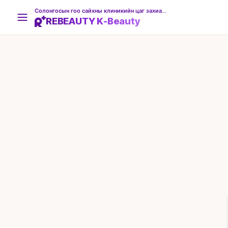
Солонгосын гоо сайхны клиникийн цаг захиалгын платформ
REBEAUTY K-Beauty