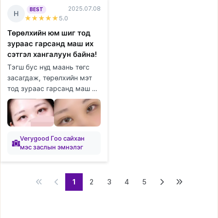
2025.07.08
BEST
Н
★★★★★
5
.0
Төрөлхийн юм шиг тод
зураас гарсанд маш их
сэтгэл хангалуун байна!
Тэгш бус нүд маань төгс
засагдаж, төрөлхийн мэт
тод зураас гарсанд маш их
сэтгэл хангалуун байна!
Хаван ч хурдан бууж,
эргэн тойрны хүмүүс
маань ч төр...
Verygood Гоо сайхан
мэс заслын эмнэлэг
1
2
3
4
5