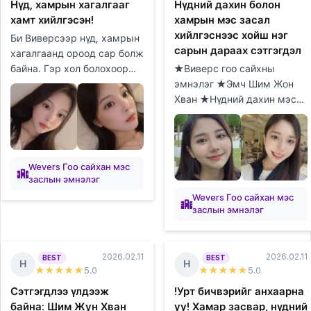
Нүд, хамрын хагалгааг
Нүдний дахин болон
хамт хийлгэсэн!
хамрын мэс засал
хийлгэснээс хойш нэг
Би Виверсээр нүд, хамрын
сарын дараах сэтгэгдэл
хагалгаанд ороод сар болж
байна. Гэр хол болохоор
★Виверс гоо сайхны
гэртээ байхдаа
эмнэлэг ★Эмч Шим Жон
эмнэлгүүдийг судалж,
Хван ★Нүдний дахин мэс
зөвлөгөө авах цаг товлоход
засал/Хамрын мэс засал
их цаг орсон...
★1 сар Виверс эмнэлгийн
Шим Жон Хван эмчид
нүдний дахин болон х...
Wevers Гоо сайхан мэс
заслын эмнэлэг
Wevers Гоо сайхан мэс
заслын эмнэлэг
2026.02.11
2026.02.11
BEST
BEST
Н
Н
★★★★★
5
.0
★★★★★
5
.0
Сэтгэгдлээ үлдээж
!Урт бичвэрийг анхаарна
байна: Шим Жун Хван
уу! Хамар засвар, нүдний