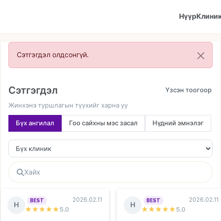
Нүүр
Клини
Сэтгэгдэл олдсонгүй.
Сэтгэгдэл
Жинхэнэ туршлагын түүхийг харна уу
Бүх ангилал
Гоо сайхны мэс засал
Нүдний эмнэлэг
2026.02.11
2026.02.11
BEST
BEST
Н
Н
★★★★★
5
.0
★★★★★
5
.0