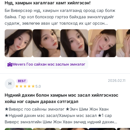
Нүд, хамрын хагалгааг хамт хийлгэсэн!
Би Виверсээр нүд, хамрын хагалгаанд ороод сар болж
байна. Гэр хол болохоор гэртээ байхдаа эмнэлгүүдийг
судалж, зөвлөгөө авах цаг товлоход их цаг орсон...
Wevers Гоо сайхан мэс заслын эмнэлэг
2026.02.11
BEST
Н
★★★★★
5
.0
Нүдний дахин болон хамрын мэс засал хийлгэснээс
хойш нэг сарын дараах сэтгэгдэл
★Виверс гоо сайхны эмнэлэг ★Эмч Шим Жон Хван
★Нүдний дахин мэс засал/Хамрын мэс засал ★1 сар
Виверс эмнэлгийн Шим Жон Хван эмчид нүдний дахин
болон х...