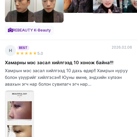
REBEAUTY K-Beauty
2026.02.06
BEST
Н
★★★★★
5
.0
Хамарны мэс засал хийлгээд 10 хонож байна!!!
Хамрын мэс засал хийлгээд 10 дахь өдөр!! Хамрын нуруу
болон үзүүрийг хийлгэсэн!! Юуны өмнө, эндхийн хүлээн
авахын эгч нар болон сувилагч эгч нар...