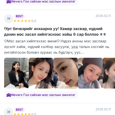
Wevers Гоо сайхан мэс заслын эмнэлэг
2026.02.11
BEST
Н
★★★★★
5
.0
!Урт бичвэрийг анхаарна уу! Хамар засвар, нүдний
дахин мэс засал хийлгэснээс хойш 6 сар боллоо ㅎㅎ
♡Мэс засал хийлгэхээс өмнө♡ Нүдээ анхны мэс заслаар
зүсэлт хийж, нүдний хэлбэр засуулж, урд талын хэсгийг нь
онгойлгосон боловч зураас нь бүдгэрч, уус...
Wevers Гоо сайхан мэс заслын эмнэлэг
2026.02.11
BEST
Н
★★★★★
5
.0