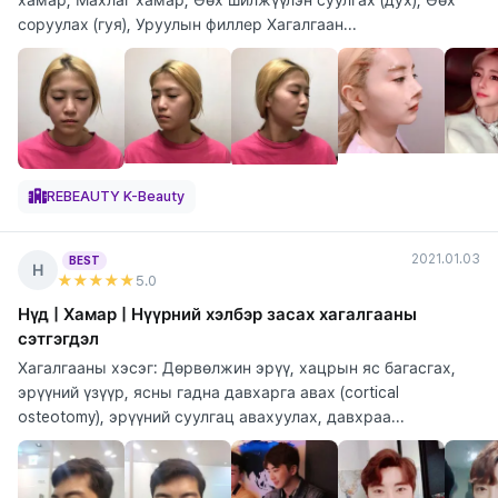
соруулах (гуя), Уруулын филлер Хагалгаан...
REBEAUTY K-Beauty
2021.01.03
BEST
Н
★★★★★
5
.0
Нүд | Хамар | Нүүрний хэлбэр засах хагалгааны
сэтгэгдэл
Хагалгааны хэсэг: Дөрвөлжин эрүү, хацрын яс багасгах,
эрүүний үзүүр, ясны гадна давхарга авах (cortical
osteotomy), эрүүний суулгац авахуулах, давхраа...