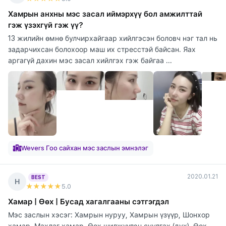
Хамрын анхны мэс засал иймэрхүү бол амжилттай
гэж үзэхгүй гэж үү?
13 жилийн өмнө булчирхайгаар хийлгэсэн боловч нэг тал нь
задарчихсан болохоор маш их стресстэй байсан. Яах
аргагүй дахин мэс засал хийлгэх гэж байгаа ...
Wevers Гоо сайхан мэс заслын эмнэлэг
2020.01.21
BEST
Н
★★★★★
5
.0
Хамар | Өөх | Бусад хагалгааны сэтгэгдэл
Мэс заслын хэсэг: Хамрын нуруу, Хамрын үзүүр, Шонхор
хамар, Махлаг хамар, Өөх шилжүүлэн суулгах (дух), Өөх