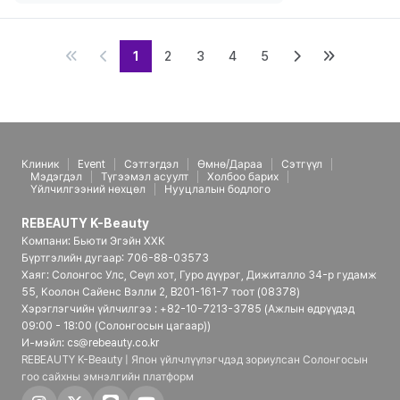
1
2
3
4
5
Клиник
Event
Сэтгэгдэл
Өмнө/Дараа
Сэтгүүл
Мэдэгдэл
Түгээмэл асуулт
Холбоо барих
Үйлчилгээний нөхцөл
Нууцлалын бодлого
REBEAUTY K-Beauty
Компани: Бьюти Эгэйн ХХК
Бүртгэлийн дугаар: 706-88-03573
Хаяг: Солонгос Улс, Сөүл хот, Гуро дүүрэг, Дижиталло 34-р гудамж
55, Коолон Сайенс Вэлли 2, B201-161-7 тоот (08378)
Хэрэглэгчийн үйлчилгээ : +82-10-7213-3785 (Ажлын өдрүүдэд
09:00 - 18:00 (Солонгосын цагаар))
И-мэйл: cs@rebeauty.co.kr
REBEAUTY K-Beauty | Япон үйлчлүүлэгчдэд зориулсан Солонгосын
гоо сайхны эмнэлгийн платформ