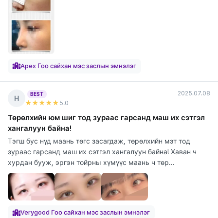
Apex Гоо сайхан мэс заслын эмнэлэг
2025.07.08
BEST
Н
★★★★★
5
.0
Төрөлхийн юм шиг тод зураас гарсанд маш их сэтгэл
хангалуун байна!
Тэгш бус нүд маань төгс засагдаж, төрөлхийн мэт тод
зураас гарсанд маш их сэтгэл хангалуун байна! Хаван ч
хурдан бууж, эргэн тойрны хүмүүс маань ч төр...
Verygood Гоо сайхан мэс заслын эмнэлэг