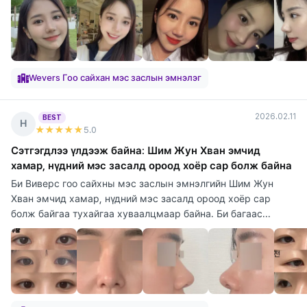
Wevers Гоо сайхан мэс заслын эмнэлэг
2026.02.11
BEST
Н
★★★★★
5
.0
Сэтгэгдлээ үлдээж байна: Шим Жун Хван эмчид
хамар, нүдний мэс засалд ороод хоёр сар болж байна
Би Виверс гоо сайхны мэс заслын эмнэлгийн Шим Жун
Хван эмчид хамар, нүдний мэс засалд ороод хоёр сар
болж байгаа тухайгаа хуваалцмаар байна. Би багаас...