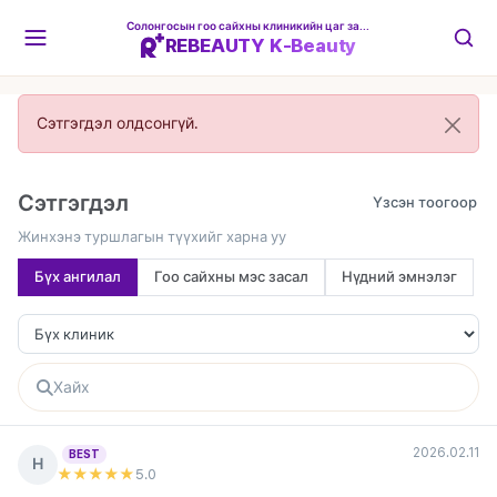
Солонгосын гоо сайхны клиникийн цаг захиалгын платформ
REBEAUTY K-Beauty
Сэтгэгдэл олдсонгүй.
Сэтгэгдэл
Жинхэнэ туршлагын түүхийг харна уу
Бүх ангилал
Гоо сайхны мэс засал
Нүдний эмнэлэг
2026.02.11
BEST
Н
★★★★★
5
.0