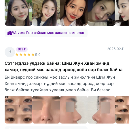
Wevers Гоо сайхан мэс заслын эмнэлэг
2026.02.11
BEST
Н
★★★★★
5
.0
Сэтгэгдлээ үлдээж байна: Шим Жун Хван эмчид
хамар, нүдний мэс засалд ороод хоёр сар болж байна
Би Виверс гоо сайхны мэс заслын эмнэлгийн Шим Жун
Хван эмчид хамар, нүдний мэс засалд ороод хоёр сар
болж байгаа тухайгаа хуваалцмаар байна. Би багаас...