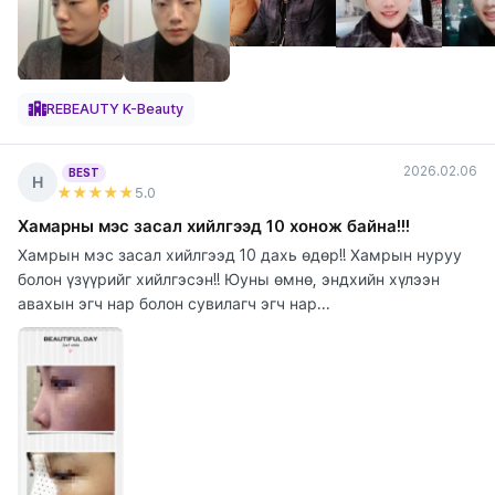
REBEAUTY K-Beauty
2026.02.06
BEST
Н
★★★★★
5
.0
Хамарны мэс засал хийлгээд 10 хонож байна!!!
Хамрын мэс засал хийлгээд 10 дахь өдөр!! Хамрын нуруу
болон үзүүрийг хийлгэсэн!! Юуны өмнө, эндхийн хүлээн
авахын эгч нар болон сувилагч эгч нар...