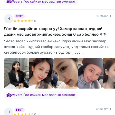
Wevers Гоо сайхан мэс заслын эмнэлэг
2026.02.11
BEST
Н
★★★★★
5
.0
!Урт бичвэрийг анхаарна уу! Хамар засвар, нүдний
дахин мэс засал хийлгэснээс хойш 6 сар боллоо ㅎㅎ
♡Мэс засал хийлгэхээс өмнө♡ Нүдээ анхны мэс заслаар
зүсэлт хийж, нүдний хэлбэр засуулж, урд талын хэсгийг нь
онгойлгосон боловч зураас нь бүдгэрч, уус...
Wevers Гоо сайхан мэс заслын эмнэлэг
2026.02.11
BEST
Н
★★★★★
5
.0