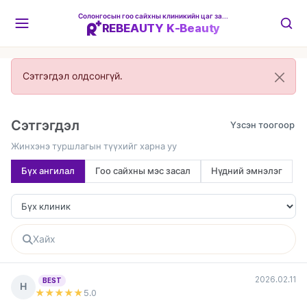
Солонгосын гоо сайхны клиникийн цаг захиалгын платформ
REBEAUTY K-Beauty
Сэтгэгдэл олдсонгүй.
Сэтгэгдэл
Жинхэнэ туршлагын түүхийг харна уу
Бүх ангилал
Гоо сайхны мэс засал
Нүдний эмнэлэг
2026.02.11
BEST
Н
★★★★★
5
.0