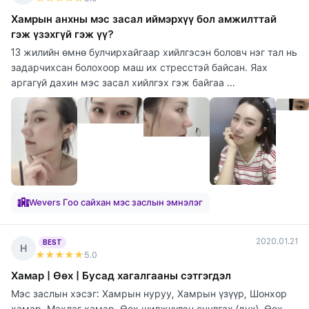
Хамрын анхны мэс засал иймэрхүү бол амжилттай
гэж үзэхгүй гэж үү?
13 жилийн өмнө булчирхайгаар хийлгэсэн боловч нэг тал нь
задарчихсан болохоор маш их стресстэй байсан. Яах
аргагүй дахин мэс засал хийлгэх гэж байгаа ...
Wevers Гоо сайхан мэс заслын эмнэлэг
2020.01.21
BEST
Н
★★★★★
5
.0
Хамар | Өөх | Бусад хагалгааны сэтгэгдэл
Мэс заслын хэсэг: Хамрын нуруу, Хамрын үзүүр, Шонхор
хамар, Махлаг хамар, Өөх шилжүүлэн суулгах (дух), Өөх