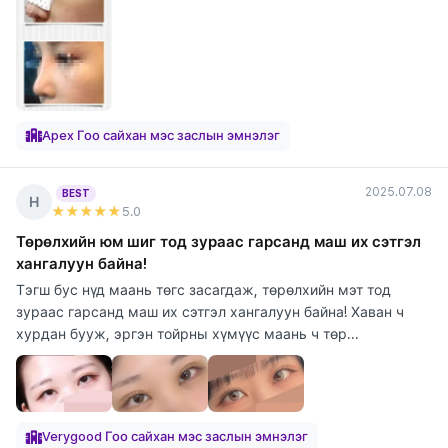
Apex Гоо сайхан мэс заслын эмнэлэг
2025.07.08
BEST
Н
★★★★★
5
.0
Төрөлхийн юм шиг тод зураас гарсанд маш их сэтгэл
хангалуун байна!
Тэгш бус нүд маань төгс засагдаж, төрөлхийн мэт тод
зураас гарсанд маш их сэтгэл хангалуун байна! Хаван ч
хурдан бууж, эргэн тойрны хүмүүс маань ч төр...
Verygood Гоо сайхан мэс заслын эмнэлэг