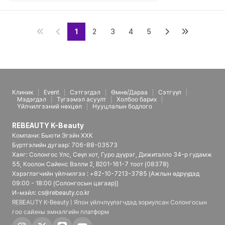
1
2
3
4
5
Клиник
Event
Сэтгэгдэл
Өмнө/Дараа
Сэтгүүл
Мэдэгдэл
Түгээмэл асуулт
Холбоо барих
Үйлчилгээний нөхцөл
Нууцлалын бодлого
REBEAUTY K-Beauty
Компани: Бьюти Эгэйн ХХК
Бүртгэлийн дугаар: 706-88-03573
Хаяг: Солонгос Улс, Сөүл хот, Гуро дүүрэг, Дижиталло 34-р гудамж
55, Коолон Сайенс Вэлли 2, B201-161-7 тоот (08378)
Хэрэглэгчийн үйлчилгээ : +82-10-7213-3785 (Ажлын өдрүүдэд
09:00 - 18:00 (Солонгосын цагаар))
И-мэйл: cs@rebeauty.co.kr
REBEAUTY K-Beauty | Япон үйлчлүүлэгчдэд зориулсан Солонгосын
гоо сайхны эмнэлгийн платформ