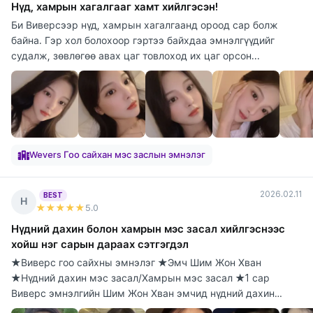
Нүд, хамрын хагалгааг хамт хийлгэсэн!
Би Виверсээр нүд, хамрын хагалгаанд ороод сар болж
байна. Гэр хол болохоор гэртээ байхдаа эмнэлгүүдийг
судалж, зөвлөгөө авах цаг товлоход их цаг орсон...
Wevers Гоо сайхан мэс заслын эмнэлэг
2026.02.11
BEST
Н
★★★★★
5
.0
Нүдний дахин болон хамрын мэс засал хийлгэснээс
хойш нэг сарын дараах сэтгэгдэл
★Виверс гоо сайхны эмнэлэг ★Эмч Шим Жон Хван
★Нүдний дахин мэс засал/Хамрын мэс засал ★1 сар
Виверс эмнэлгийн Шим Жон Хван эмчид нүдний дахин
болон х...