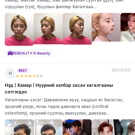
соруулах (гуя), Уруулын филлер Хагалгаан...
REBEAUTY K-Beauty
2021.01.03
BEST
Н
★★★★★
5
.0
Нүд | Хамар | Нүүрний хэлбэр засах хагалгааны
сэтгэгдэл
Хагалгааны хэсэг: Дөрвөлжин эрүү, хацрын яс багасгах,
эрүүний үзүүр, ясны гадна давхарга авах (cortical
osteotomy), эрүүний суулгац авахуулах, давхраа...