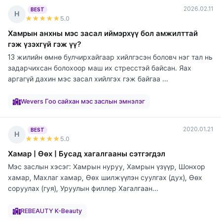
2026.02.11
BEST
Н
★★★★★
5
.0
Хамрын анхны мэс засал иймэрхүү бол амжилттай
гэж үзэхгүй гэж үү?
13 жилийн өмнө булчирхайгаар хийлгэсэн боловч нэг тал нь
задарчихсан болохоор маш их стресстэй байсан. Яах
аргагүй дахин мэс засал хийлгэх гэж байгаа ...
элтгэж
элтгэж
элтгэж
элтгэж
элтгэж
элтгэж
элтгэж
байна
байна
байна
байна
байна
байна
байна
Wevers Гоо сайхан мэс заслын эмнэлэг
2020.01.21
BEST
Н
★★★★★
5
.0
Хамар | Өөх | Бусад хагалгааны сэтгэгдэл
Мэс заслын хэсэг: Хамрын нуруу, Хамрын үзүүр, Шонхор
хамар, Махлаг хамар, Өөх шилжүүлэн суулгах (дух), Өөх
соруулах (гуя), Уруулын филлер Хагалгаан...
элтгэж
элтгэж
элтгэж
элтгэж
элтгэж
элтгэж
элтгэж
элтгэж
элтгэж
байна
байна
байна
байна
байна
байна
байна
байна
байна
REBEAUTY K-Beauty