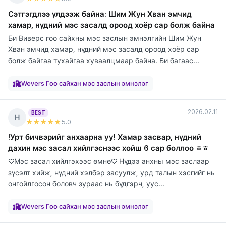
Сэтгэгдлээ үлдээж байна: Шим Жун Хван эмчид
хамар, нүдний мэс засалд ороод хоёр сар болж байна
Би Виверс гоо сайхны мэс заслын эмнэлгийн Шим Жун
Хван эмчид хамар, нүдний мэс засалд ороод хоёр сар
болж байгаа тухайгаа хуваалцмаар байна. Би багаас...
элтгэж
элтгэж
элтгэж
элтгэж
элтгэж
элтгэж
элтгэж
элтгэж
байна
байна
байна
байна
байна
байна
байна
байна
Wevers Гоо сайхан мэс заслын эмнэлэг
2026.02.11
BEST
Н
★★★★★
5
.0
!Урт бичвэрийг анхаарна уу! Хамар засвар, нүдний
дахин мэс засал хийлгэснээс хойш 6 сар боллоо ㅎㅎ
♡Мэс засал хийлгэхээс өмнө♡ Нүдээ анхны мэс заслаар
зүсэлт хийж, нүдний хэлбэр засуулж, урд талын хэсгийг нь
онгойлгосон боловч зураас нь бүдгэрч, уус...
элтгэж
элтгэж
элтгэж
элтгэж
элтгэж
элтгэж
элтгэж
элтгэж
элтгэж
байна
байна
байна
байна
байна
байна
байна
байна
байна
Wevers Гоо сайхан мэс заслын эмнэлэг