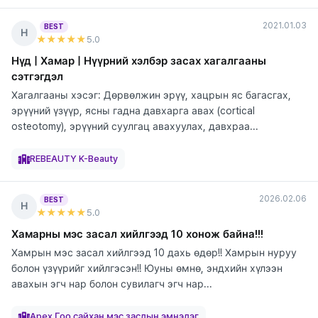
2021.01.03
BEST
Н
★★★★★
5
.0
Нүд | Хамар | Нүүрний хэлбэр засах хагалгааны
сэтгэгдэл
Хагалгааны хэсэг: Дөрвөлжин эрүү, хацрын яс багасгах,
эрүүний үзүүр, ясны гадна давхарга авах (cortical
osteotomy), эрүүний суулгац авахуулах, давхраа...
элтгэж
элтгэж
элтгэж
элтгэж
элтгэж
байна
байна
байна
байна
байна
REBEAUTY K-Beauty
2026.02.06
BEST
Н
★★★★★
5
.0
Хамарны мэс засал хийлгээд 10 хонож байна!!!
Хамрын мэс засал хийлгээд 10 дахь өдөр!! Хамрын нуруу
болон үзүүрийг хийлгэсэн!! Юуны өмнө, эндхийн хүлээн
авахын эгч нар болон сувилагч эгч нар...
элтгэж
байна
Apex Гоо сайхан мэс заслын эмнэлэг