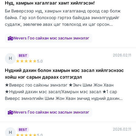
Нүд, хамрын хагалгааг хамт хийлгэсэн!
Би Виверсээр нүд, хамрын хагалгаанд ороод сар болж
байна. Гэр хол болохоор гэртээ байхдаа эмнэлгүүдийг
судалж, зөвлөгөө авах цаг товлоход их цаг орсон...
элтгэж
элтгэж
элтгэж
элтгэж
элтгэж
элтгэж
элтгэж
элтгэж
элтгэж
байна
байна
байна
байна
байна
байна
байна
байна
байна
Wevers Гоо сайхан мэс заслын эмнэлэг
2026.02.11
BEST
Н
★★★★★
5
.0
Нүдний дахин болон хамрын мэс засал хийлгэснээс
хойш нэг сарын дараах сэтгэгдэл
★Виверс гоо сайхны эмнэлэг ★Эмч Шим Жон Хван
★Нүдний дахин мэс засал/Хамрын мэс засал ★1 сар
Виверс эмнэлгийн Шим Жон Хван эмчид нүдний дахин
болон х...
элтгэж
элтгэж
элтгэж
элтгэж
элтгэж
элтгэж
элтгэж
элтгэж
элтгэж
байна
байна
байна
байна
байна
байна
байна
байна
байна
Wevers Гоо сайхан мэс заслын эмнэлэг
2026.02.11
BEST
Н
★★★★★
5
.0