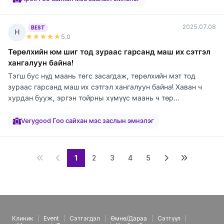
2025.07.08
BEST
Н
★★★★★
5
.0
Төрөлхийн юм шиг тод зураас гарсанд маш их сэтгэл
хангалуун байна!
Тэгш бус нүд маань төгс засагдаж, төрөлхийн мэт тод
зураас гарсанд маш их сэтгэл хангалуун байна! Хаван ч
хурдан бууж, эргэн тойрны хүмүүс маань ч төр...
элтгэж
элтгэж
элтгэж
байна
байна
байна
Verygood Гоо сайхан мэс заслын эмнэлэг
1
2
3
4
5
Клиник
Event
Сэтгэгдэл
Өмнө/Дараа
Сэтгүүл