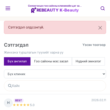
Солонгосын гоо сайхны клиникийн цаг захиалгын платформ
REBEAUTY K-Beauty
Сэтгэгдэл олдсонгүй.
Сэтгэгдэл
Жинхэнэ туршлагын түүхийг харна уу
Бүх ангилал
Гоо сайхны мэс засал
Нүдний эмнэлэг
2026.02.11
BEST
Н
★★★★★
5
.0