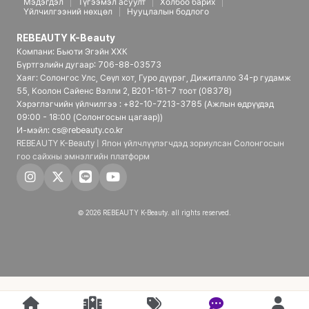
Мэдэгдэл
Түгээмэл асуулт
Холбоо барих
Үйлчилгээний нөхцөл
Нууцлалын бодлого
REBEAUTY K-Beauty
Компани: Бьюти Эгэйн ХХК
Бүртгэлийн дугаар: 706-88-03573
Хаяг: Солонгос Улс, Сөүл хот, Гуро дүүрэг, Дижиталло 34-р гудамж
55, Коолон Сайенс Вэлли 2, B201-161-7 тоот (08378)
Хэрэглэгчийн үйлчилгээ : +82-10-7213-3785 (Ажлын өдрүүдэд
09:00 - 18:00 (Солонгосын цагаар))
И-мэйл: cs@rebeauty.co.kr
REBEAUTY K-Beauty | Япон үйлчлүүлэгчдэд зориулсан Солонгосын
гоо сайхны эмнэлгийн платформ
© 2026 REBEAUTY K-Beauty. all rights reserved.