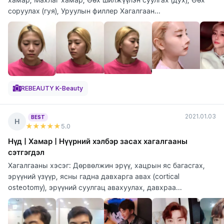
соруулах (гуя), Уруулын филлер Хагалгаан...
REBEAUTY K-Beauty
2021.01.03
BEST
Н
★★★★★
5
.0
Нүд | Хамар | Нүүрний хэлбэр засах хагалгааны
сэтгэгдэл
Хагалгааны хэсэг: Дөрвөлжин эрүү, хацрын яс багасгах,
эрүүний үзүүр, ясны гадна давхарга авах (cortical
osteotomy), эрүүний суулгац авахуулах, давхраа...