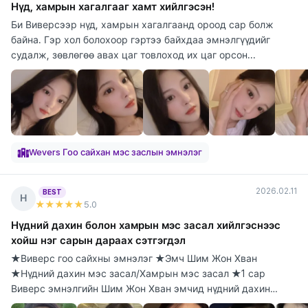
Нүд, хамрын хагалгааг хамт хийлгэсэн!
Би Виверсээр нүд, хамрын хагалгаанд ороод сар болж
байна. Гэр хол болохоор гэртээ байхдаа эмнэлгүүдийг
судалж, зөвлөгөө авах цаг товлоход их цаг орсон...
Wevers Гоо сайхан мэс заслын эмнэлэг
2026.02.11
BEST
Н
★★★★★
5
.0
Нүдний дахин болон хамрын мэс засал хийлгэснээс
хойш нэг сарын дараах сэтгэгдэл
★Виверс гоо сайхны эмнэлэг ★Эмч Шим Жон Хван
★Нүдний дахин мэс засал/Хамрын мэс засал ★1 сар
Виверс эмнэлгийн Шим Жон Хван эмчид нүдний дахин
болон х...