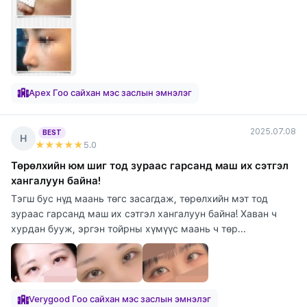
Apex Гоо сайхан мэс заслын эмнэлэг
2025.07.08
BEST
Н
★★★★★
5
.0
Төрөлхийн юм шиг тод зураас гарсанд маш их сэтгэл
хангалуун байна!
Тэгш бус нүд маань төгс засагдаж, төрөлхийн мэт тод
зураас гарсанд маш их сэтгэл хангалуун байна! Хаван ч
хурдан бууж, эргэн тойрны хүмүүс маань ч төр...
Verygood Гоо сайхан мэс заслын эмнэлэг