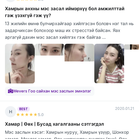
Хамрын анхны мэс засал иймэрхүү бол амжилттай
гэж үзэхгүй гэж үү?
13 жилийн өмнө булчирхайгаар хийлгэсэн боловч нэг тал нь
задарчихсан болохоор маш их стресстэй байсан. Яах
аргагүй дахин мэс засал хийлгэх гэж байгаа ...
Wevers Гоо сайхан мэс заслын эмнэлэг
2020.01.21
BEST
Н
★★★★★
5
.0
Хамар | Өөх | Бусад хагалгааны сэтгэгдэл
Мэс заслын хэсэг: Хамрын нуруу, Хамрын үзүүр, Шонхор
хамар, Махлаг хамар, Өөх шилжүүлэн суулгах (дух), Өөх