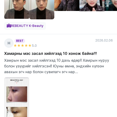
REBEAUTY K-Beauty
2026.02.06
BEST
Н
★★★★★
5
.0
Хамарны мэс засал хийлгээд 10 хонож байна!!!
Хамрын мэс засал хийлгээд 10 дахь өдөр!! Хамрын нуруу
болон үзүүрийг хийлгэсэн!! Юуны өмнө, эндхийн хүлээн
авахын эгч нар болон сувилагч эгч нар...