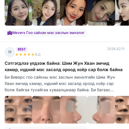
Wevers Гоо сайхан мэс заслын эмнэлэг
2026.02.11
BEST
Н
★★★★★
5
.0
Сэтгэгдлээ үлдээж байна: Шим Жун Хван эмчид
хамар, нүдний мэс засалд ороод хоёр сар болж байна
Би Виверс гоо сайхны мэс заслын эмнэлгийн Шим Жун
Хван эмчид хамар, нүдний мэс засалд ороод хоёр сар
болж байгаа тухайгаа хуваалцмаар байна. Би багаас...