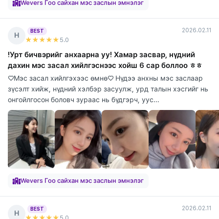
Wevers Гоо сайхан мэс заслын эмнэлэг
2026.02.11
BEST
Н
★★★★★
5
.0
!Урт бичвэрийг анхаарна уу! Хамар засвар, нүдний
дахин мэс засал хийлгэснээс хойш 6 сар боллоо ㅎㅎ
♡Мэс засал хийлгэхээс өмнө♡ Нүдээ анхны мэс заслаар
зүсэлт хийж, нүдний хэлбэр засуулж, урд талын хэсгийг нь
онгойлгосон боловч зураас нь бүдгэрч, уус...
Wevers Гоо сайхан мэс заслын эмнэлэг
2026.02.11
BEST
Н
★★★★★
5
.0