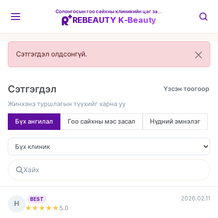
Солонгосын гоо сайхны клиникийн цаг захиалгын платформ
REBEAUTY K-Beauty
Сэтгэгдэл олдсонгүй.
Сэтгэгдэл
Жинхэнэ туршлагын түүхийг харна уу
Бүх ангилал
Гоо сайхны мэс засал
Нүдний эмнэлэг
2026.02.11
BEST
Н
★★★★★
5
.0