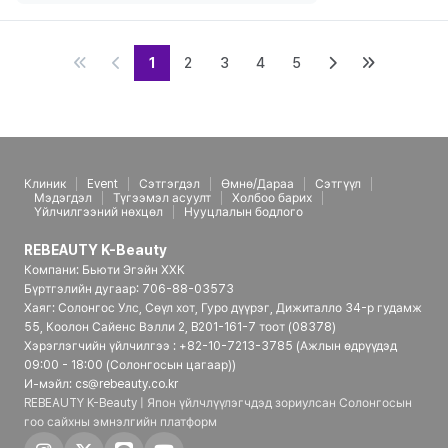
1
2
3
4
5
Клиник
Event
Сэтгэгдэл
Өмнө/Дараа
Сэтгүүл
Мэдэгдэл
Түгээмэл асуулт
Холбоо барих
Үйлчилгээний нөхцөл
Нууцлалын бодлого
REBEAUTY K-Beauty
Компани: Бьюти Эгэйн ХХК
Бүртгэлийн дугаар: 706-88-03573
Хаяг: Солонгос Улс, Сөүл хот, Гуро дүүрэг, Дижиталло 34-р гудамж
55, Коолон Сайенс Вэлли 2, B201-161-7 тоот (08378)
Хэрэглэгчийн үйлчилгээ : +82-10-7213-3785 (Ажлын өдрүүдэд
09:00 - 18:00 (Солонгосын цагаар))
И-мэйл: cs@rebeauty.co.kr
REBEAUTY K-Beauty | Япон үйлчлүүлэгчдэд зориулсан Солонгосын
гоо сайхны эмнэлгийн платформ