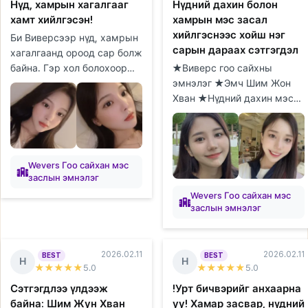
Нүд, хамрын хагалгааг
Нүдний дахин болон
хамт хийлгэсэн!
хамрын мэс засал
хийлгэснээс хойш нэг
Би Виверсээр нүд, хамрын
сарын дараах сэтгэгдэл
хагалгаанд ороод сар болж
байна. Гэр хол болохоор
★Виверс гоо сайхны
гэртээ байхдаа
эмнэлэг ★Эмч Шим Жон
эмнэлгүүдийг судалж,
Хван ★Нүдний дахин мэс
зөвлөгөө авах цаг товлоход
засал/Хамрын мэс засал
их цаг орсон...
★1 сар Виверс эмнэлгийн
Шим Жон Хван эмчид
нүдний дахин болон х...
Wevers Гоо сайхан мэс
заслын эмнэлэг
Wevers Гоо сайхан мэс
заслын эмнэлэг
2026.02.11
2026.02.11
BEST
BEST
Н
Н
★★★★★
5
.0
★★★★★
5
.0
Сэтгэгдлээ үлдээж
!Урт бичвэрийг анхаарна
байна: Шим Жун Хван
уу! Хамар засвар, нүдний