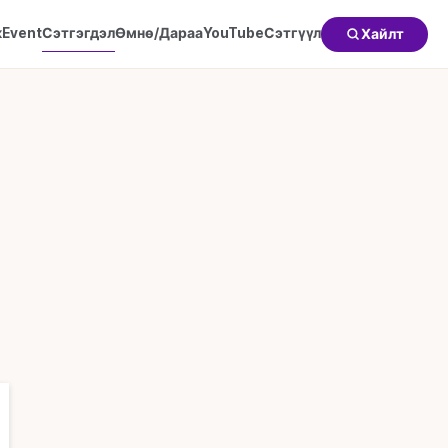
к
Event
Сэтгэгдэл
Өмнө/Дараа
YouTube
Сэтгүүл
Хайлт