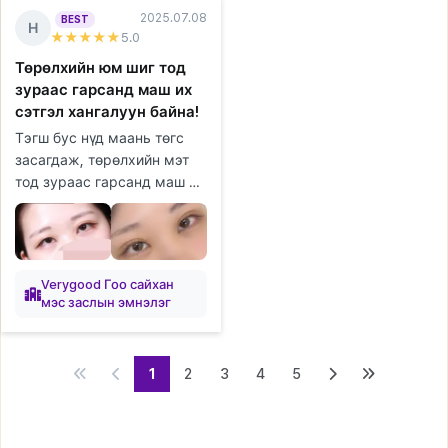
2025.07.08
BEST
Н
★★★★★
5
.0
Төрөлхийн юм шиг тод
зураас гарсанд маш их
сэтгэл хангалуун байна!
Тэгш бус нүд маань төгс
засагдаж, төрөлхийн мэт
тод зураас гарсанд маш их
сэтгэл хангалуун байна!
Хаван ч хурдан бууж,
эргэн тойрны хүмүүс
маань ч төр...
Verygood Гоо сайхан
мэс заслын эмнэлэг
1
2
3
4
5