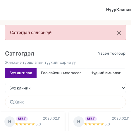
Нүүр
Клини
Сэтгэгдэл олдсонгүй.
Сэтгэгдэл
Жинхэнэ туршлагын түүхийг харна уу
Бүх ангилал
Гоо сайхны мэс засал
Нүдний эмнэлэг
2026.02.11
2026.02.11
BEST
BEST
Н
Н
★★★★★
5
.0
★★★★★
5
.0