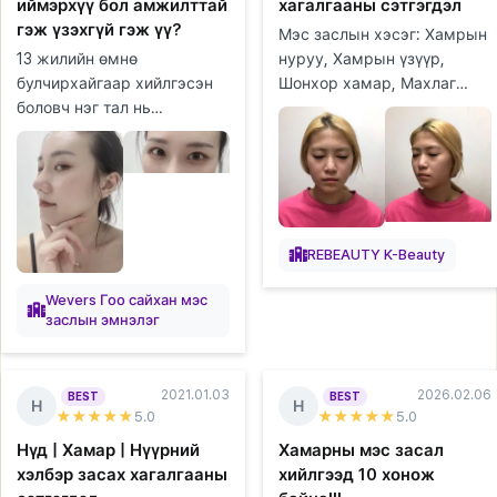
иймэрхүү бол амжилттай
хагалгааны сэтгэгдэл
гэж үзэхгүй гэж үү?
Мэс заслын хэсэг: Хамрын
13 жилийн өмнө
нуруу, Хамрын үзүүр,
булчирхайгаар хийлгэсэн
Шонхор хамар, Махлаг
боловч нэг тал нь
хамар, Өөх шилжүүлэн
задарчихсан болохоор маш
суулгах (дух), Өөх
их стресстэй байсан. Яах
соруулах (гуя), Уруулын
аргагүй дахин мэс засал
филлер Хагалгаан...
хийлгэх гэж байгаа ...
REBEAUTY K-Beauty
Wevers Гоо сайхан мэс
заслын эмнэлэг
2021.01.03
2026.02.06
BEST
BEST
Н
Н
★★★★★
5
.0
★★★★★
5
.0
Нүд | Хамар | Нүүрний
Хамарны мэс засал
хэлбэр засах хагалгааны
хийлгээд 10 хонож