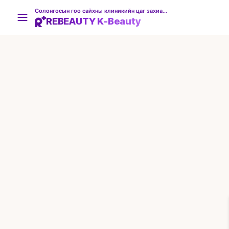
Солонгосын гоо сайхны клиникийн цаг захиалгын платформ
REBEAUTY K-Beauty