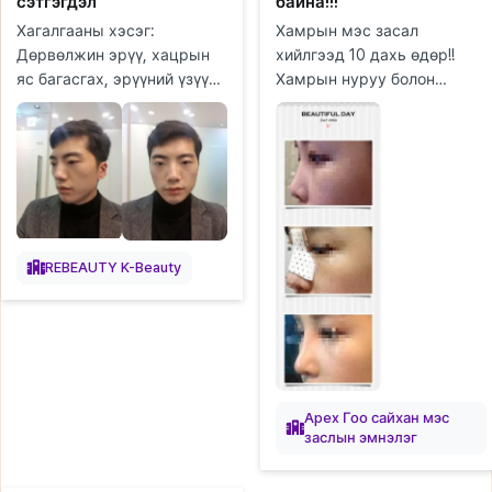
сэтгэгдэл
байна!!!
Хагалгааны хэсэг:
Хамрын мэс засал
Дөрвөлжин эрүү, хацрын
хийлгээд 10 дахь өдөр!!
яс багасгах, эрүүний үзүүр,
Хамрын нуруу болон
ясны гадна давхарга авах
үзүүрийг хийлгэсэн!! Юуны
(cortical osteotomy),
өмнө, эндхийн хүлээн
эрүүний суулгац авахуулах,
авахын эгч нар болон
давхраа...
сувилагч эгч нар...
REBEAUTY K-Beauty
Apex Гоо сайхан мэс
заслын эмнэлэг