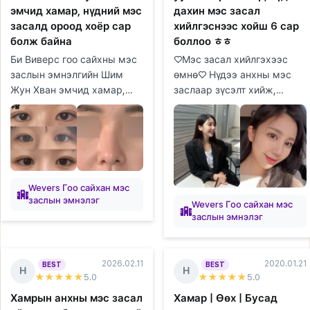
эмчид хамар, нүдний мэс
дахин мэс засал
засалд ороод хоёр сар
хийлгэснээс хойш 6 сар
болж байна
боллоо ㅎㅎ
Би Виверс гоо сайхны мэс
♡Мэс засал хийлгэхээс
заслын эмнэлгийн Шим
өмнө♡ Нүдээ анхны мэс
Жун Хван эмчид хамар,
заслаар зүсэлт хийж,
нүдний мэс засалд ороод
нүдний хэлбэр засуулж,
хоёр сар болж байгаа
урд талын хэсгийг нь
тухайгаа хуваалцмаар
онгойлгосон боловч зураас
байна. Би багаас...
нь бүдгэрч, уус...
Wevers Гоо сайхан мэс
заслын эмнэлэг
Wevers Гоо сайхан мэс
заслын эмнэлэг
2026.02.11
2020.01.21
BEST
BEST
Н
Н
★★★★★
5
.0
★★★★★
5
.0
Хамрын анхны мэс засал
Хамар | Өөх | Бусад