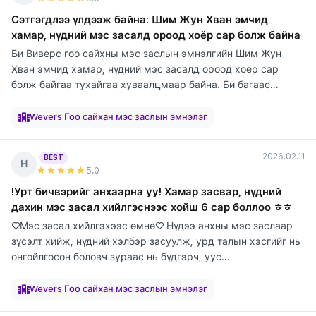
Сэтгэгдлээ үлдээж байна: Шим Жун Хван эмчид
хамар, нүдний мэс засалд ороод хоёр сар болж байна
Би Виверс гоо сайхны мэс заслын эмнэлгийн Шим Жун
Хван эмчид хамар, нүдний мэс засалд ороод хоёр сар
болж байгаа тухайгаа хуваалцмаар байна. Би багаас...
элтгэж
элтгэж
элтгэж
элтгэж
элтгэж
элтгэж
элтгэж
элтгэж
байна
байна
байна
байна
байна
байна
байна
байна
Wevers Гоо сайхан мэс заслын эмнэлэг
2026.02.11
BEST
Н
★★★★★
5
.0
!Урт бичвэрийг анхаарна уу! Хамар засвар, нүдний
дахин мэс засал хийлгэснээс хойш 6 сар боллоо ㅎㅎ
♡Мэс засал хийлгэхээс өмнө♡ Нүдээ анхны мэс заслаар
зүсэлт хийж, нүдний хэлбэр засуулж, урд талын хэсгийг нь
онгойлгосон боловч зураас нь бүдгэрч, уус...
элтгэж
элтгэж
элтгэж
элтгэж
элтгэж
элтгэж
элтгэж
элтгэж
элтгэж
байна
байна
байна
байна
байна
байна
байна
байна
байна
Wevers Гоо сайхан мэс заслын эмнэлэг