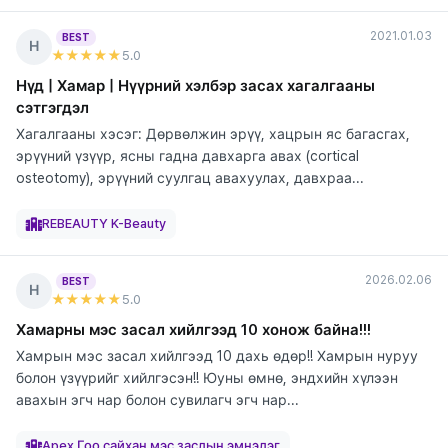
2021.01.03
BEST
Н
★★★★★
5
.0
Нүд | Хамар | Нүүрний хэлбэр засах хагалгааны
сэтгэгдэл
Хагалгааны хэсэг: Дөрвөлжин эрүү, хацрын яс багасгах,
эрүүний үзүүр, ясны гадна давхарга авах (cortical
osteotomy), эрүүний суулгац авахуулах, давхраа...
элтгэж
элтгэж
элтгэж
элтгэж
элтгэж
байна
байна
байна
байна
байна
REBEAUTY K-Beauty
2026.02.06
BEST
Н
★★★★★
5
.0
Хамарны мэс засал хийлгээд 10 хонож байна!!!
Хамрын мэс засал хийлгээд 10 дахь өдөр!! Хамрын нуруу
болон үзүүрийг хийлгэсэн!! Юуны өмнө, эндхийн хүлээн
авахын эгч нар болон сувилагч эгч нар...
элтгэж
байна
Apex Гоо сайхан мэс заслын эмнэлэг