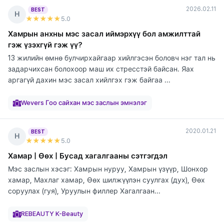
2026.02.11
BEST
Н
★★★★★
5
.0
Хамрын анхны мэс засал иймэрхүү бол амжилттай
гэж үзэхгүй гэж үү?
13 жилийн өмнө булчирхайгаар хийлгэсэн боловч нэг тал нь
задарчихсан болохоор маш их стресстэй байсан. Яах
аргагүй дахин мэс засал хийлгэх гэж байгаа ...
элтгэж
элтгэж
элтгэж
элтгэж
элтгэж
элтгэж
элтгэж
байна
байна
байна
байна
байна
байна
байна
Wevers Гоо сайхан мэс заслын эмнэлэг
2020.01.21
BEST
Н
★★★★★
5
.0
Хамар | Өөх | Бусад хагалгааны сэтгэгдэл
Мэс заслын хэсэг: Хамрын нуруу, Хамрын үзүүр, Шонхор
хамар, Махлаг хамар, Өөх шилжүүлэн суулгах (дух), Өөх
соруулах (гуя), Уруулын филлер Хагалгаан...
элтгэж
элтгэж
элтгэж
элтгэж
элтгэж
элтгэж
элтгэж
элтгэж
элтгэж
байна
байна
байна
байна
байна
байна
байна
байна
байна
REBEAUTY K-Beauty