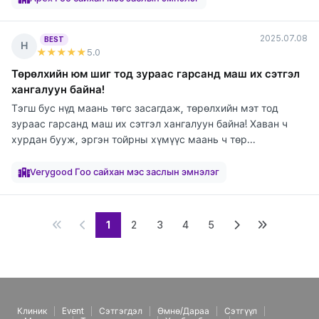
2025.07.08
BEST
Н
★★★★★
5
.0
Төрөлхийн юм шиг тод зураас гарсанд маш их сэтгэл
хангалуун байна!
Тэгш бус нүд маань төгс засагдаж, төрөлхийн мэт тод
зураас гарсанд маш их сэтгэл хангалуун байна! Хаван ч
хурдан бууж, эргэн тойрны хүмүүс маань ч төр...
элтгэж
элтгэж
элтгэж
байна
байна
байна
Verygood Гоо сайхан мэс заслын эмнэлэг
1
2
3
4
5
Клиник
Event
Сэтгэгдэл
Өмнө/Дараа
Сэтгүүл