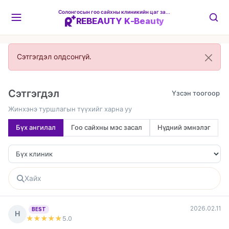
Солонгосын гоо сайхны клиникийн цаг захиалгын платформ
REBEAUTY K-Beauty
Сэтгэгдэл олдсонгүй.
Сэтгэгдэл
Жинхэнэ туршлагын түүхийг харна уу
Бүх ангилал
Гоо сайхны мэс засал
Нүдний эмнэлэг
2026.02.11
BEST
Н
★★★★★
5
.0