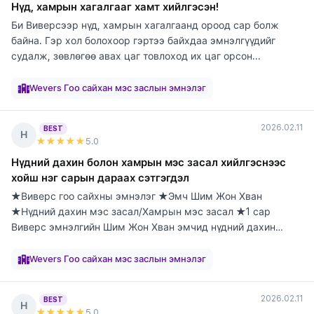
Нүд, хамрын хагалгааг хамт хийлгэсэн!
Би Виверсээр нүд, хамрын хагалгаанд ороод сар болж
байна. Гэр хол болохоор гэртээ байхдаа эмнэлгүүдийг
судалж, зөвлөгөө авах цаг товлоход их цаг орсон...
элтгэж
элтгэж
элтгэж
элтгэж
элтгэж
элтгэж
элтгэж
элтгэж
элтгэж
байна
байна
байна
байна
байна
байна
байна
байна
байна
Wevers Гоо сайхан мэс заслын эмнэлэг
2026.02.11
BEST
Н
★★★★★
5
.0
Нүдний дахин болон хамрын мэс засал хийлгэснээс
хойш нэг сарын дараах сэтгэгдэл
★Виверс гоо сайхны эмнэлэг ★Эмч Шим Жон Хван
★Нүдний дахин мэс засал/Хамрын мэс засал ★1 сар
Виверс эмнэлгийн Шим Жон Хван эмчид нүдний дахин
болон х...
элтгэж
элтгэж
элтгэж
элтгэж
элтгэж
элтгэж
элтгэж
элтгэж
элтгэж
байна
байна
байна
байна
байна
байна
байна
байна
байна
Wevers Гоо сайхан мэс заслын эмнэлэг
2026.02.11
BEST
Н
★★★★★
5
.0