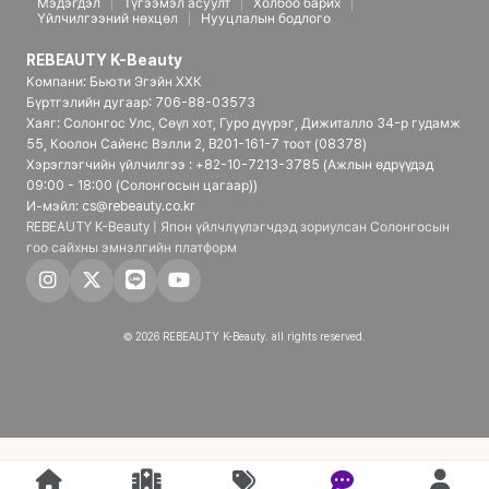
Мэдэгдэл
Түгээмэл асуулт
Холбоо барих
Үйлчилгээний нөхцөл
Нууцлалын бодлого
REBEAUTY K-Beauty
Компани: Бьюти Эгэйн ХХК
Бүртгэлийн дугаар: 706-88-03573
Хаяг: Солонгос Улс, Сөүл хот, Гуро дүүрэг, Дижиталло 34-р гудамж
55, Коолон Сайенс Вэлли 2, B201-161-7 тоот (08378)
Хэрэглэгчийн үйлчилгээ : +82-10-7213-3785 (Ажлын өдрүүдэд
09:00 - 18:00 (Солонгосын цагаар))
И-мэйл: cs@rebeauty.co.kr
REBEAUTY K-Beauty | Япон үйлчлүүлэгчдэд зориулсан Солонгосын
гоо сайхны эмнэлгийн платформ
© 2026 REBEAUTY K-Beauty. all rights reserved.