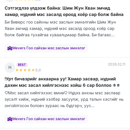
Сэтгэгдлээ үлдээж байна: Шим Жун Хван эмчид
хамар, нүдний мэс засалд ороод хоёр сар болж байна
Би Виверс гоо сайхны мэс заслын эмнэлгийн Шим Жун
Хван эмчид хамар, нүдний мэс засалд ороод хоёр сар
болж байгаа тухайгаа хуваалцмаар байна. Би багаас...
элтгэж
элтгэж
элтгэж
элтгэж
элтгэж
элтгэж
элтгэж
элтгэж
байна
байна
байна
байна
байна
байна
байна
байна
Wevers Гоо сайхан мэс заслын эмнэлэг
2026.02.11
BEST
Н
★★★★★
5
.0
!Урт бичвэрийг анхаарна уу! Хамар засвар, нүдний
дахин мэс засал хийлгэснээс хойш 6 сар боллоо ㅎㅎ
♡Мэс засал хийлгэхээс өмнө♡ Нүдээ анхны мэс заслаар
зүсэлт хийж, нүдний хэлбэр засуулж, урд талын хэсгийг нь
онгойлгосон боловч зураас нь бүдгэрч, уус...
элтгэж
элтгэж
элтгэж
элтгэж
элтгэж
элтгэж
элтгэж
элтгэж
элтгэж
байна
байна
байна
байна
байна
байна
байна
байна
байна
Wevers Гоо сайхан мэс заслын эмнэлэг