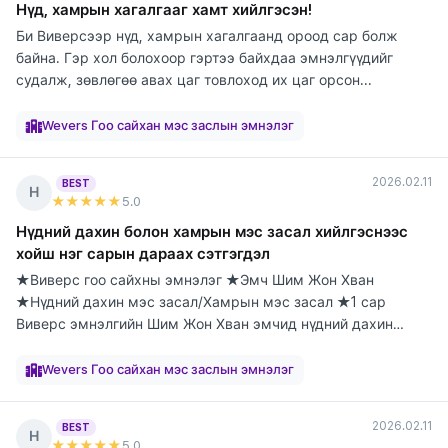
Нүд, хамрын хагалгааг хамт хийлгэсэн!
Би Виверсээр нүд, хамрын хагалгаанд ороод сар болж
байна. Гэр хол болохоор гэртээ байхдаа эмнэлгүүдийг
судалж, зөвлөгөө авах цаг товлоход их цаг орсон...
элтгэж
элтгэж
элтгэж
элтгэж
элтгэж
элтгэж
элтгэж
элтгэж
элтгэж
байна
байна
байна
байна
байна
байна
байна
байна
байна
Wevers Гоо сайхан мэс заслын эмнэлэг
2026.02.11
BEST
Н
★★★★★
5
.0
Нүдний дахин болон хамрын мэс засал хийлгэснээс
хойш нэг сарын дараах сэтгэгдэл
★Виверс гоо сайхны эмнэлэг ★Эмч Шим Жон Хван
★Нүдний дахин мэс засал/Хамрын мэс засал ★1 сар
Виверс эмнэлгийн Шим Жон Хван эмчид нүдний дахин
болон х...
элтгэж
элтгэж
элтгэж
элтгэж
элтгэж
элтгэж
элтгэж
элтгэж
элтгэж
байна
байна
байна
байна
байна
байна
байна
байна
байна
Wevers Гоо сайхан мэс заслын эмнэлэг
2026.02.11
BEST
Н
★★★★★
5
.0