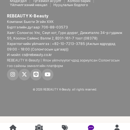
Мэдэгдэл
Түгээмэл асуулт
Холбоо барих
Үйлчилгээний нөхцөл
Нууцлалын бодлого
REBEAUTY K-Beauty
Компани: Бьюти Эгэйн ХХК
Бүртгэлийн дугаар: 706-88-03573
Хаяг: Солонгос Улс, Сөүл хот, Гуро дүүрэг, Дижиталло 34-р гудамж
55, Коолон Сайенс Вэлли 2, B201-161-7 тоот (08378)
Хэрэглэгчийн үйлчилгээ : +82-10-7213-3785 (Ажлын өдрүүдэд
09:00 - 18:00 (Солонгосын цагаар))
И-мэйл: cs@rebeauty.co.kr
REBEAUTY K-Beauty | Япон үйлчлүүлэгчдэд зориулсан Солонгосын
гоо сайхны эмнэлгийн платформ
© 2026 REBEAUTY K-Beauty. all rights reserved.