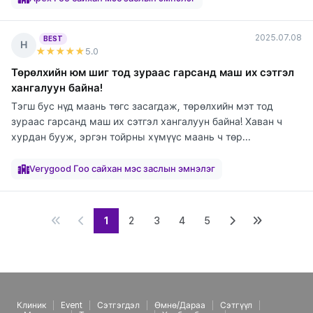
2025.07.08
BEST
Н
★★★★★
5
.0
Төрөлхийн юм шиг тод зураас гарсанд маш их сэтгэл
хангалуун байна!
Тэгш бус нүд маань төгс засагдаж, төрөлхийн мэт тод
зураас гарсанд маш их сэтгэл хангалуун байна! Хаван ч
хурдан бууж, эргэн тойрны хүмүүс маань ч төр...
элтгэж
элтгэж
элтгэж
байна
байна
байна
Verygood Гоо сайхан мэс заслын эмнэлэг
1
2
3
4
5
Клиник
Event
Сэтгэгдэл
Өмнө/Дараа
Сэтгүүл