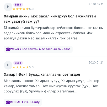
2026.02.11
BEST
Н
★★★★★
5
.0
Хамрын анхны мэс засал иймэрхүү бол амжилттай
гэж үзэхгүй гэж үү?
13 жилийн өмнө булчирхайгаар хийлгэсэн боловч нэг тал нь
задарчихсан болохоор маш их стресстэй байсан. Яах
аргагүй дахин мэс засал хийлгэх гэж байгаа ...
элтгэж
элтгэж
элтгэж
элтгэж
элтгэж
элтгэж
элтгэж
байна
байна
байна
байна
байна
байна
байна
Wevers Гоо сайхан мэс заслын эмнэлэг
2020.01.21
BEST
Н
★★★★★
5
.0
Хамар | Өөх | Бусад хагалгааны сэтгэгдэл
Мэс заслын хэсэг: Хамрын нуруу, Хамрын үзүүр, Шонхор
хамар, Махлаг хамар, Өөх шилжүүлэн суулгах (дух), Өөх
соруулах (гуя), Уруулын филлер Хагалгаан...
элтгэж
элтгэж
элтгэж
элтгэж
элтгэж
элтгэж
элтгэж
элтгэж
элтгэж
байна
байна
байна
байна
байна
байна
байна
байна
байна
REBEAUTY K-Beauty