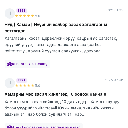
2021.01.03
BEST
Н
★★★★★
5
.0
Нүд | Хамар | Нүүрний хэлбэр засах хагалгааны
сэтгэгдэл
Хагалгааны хэсэг: Дөрвөлжин эрүү, хацрын яс багасгах,
эрүүний үзүүр, ясны гадна давхарга авах (cortical
osteotomy), эрүүний суулгац авахуулах, давхраа...
элтгэж
элтгэж
элтгэж
элтгэж
элтгэж
байна
байна
байна
байна
байна
REBEAUTY K-Beauty
2026.02.06
BEST
Н
★★★★★
5
.0
Хамарны мэс засал хийлгээд 10 хонож байна!!!
Хамрын мэс засал хийлгээд 10 дахь өдөр!! Хамрын нуруу
болон үзүүрийг хийлгэсэн!! Юуны өмнө, эндхийн хүлээн
авахын эгч нар болон сувилагч эгч нар...
элтгэж
байна
Apex Гоо сайхан мэс заслын эмнэлэг