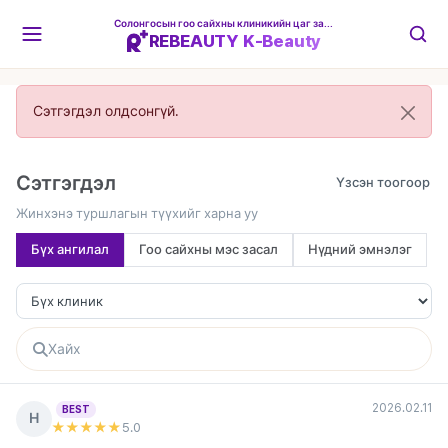
Солонгосын гоо сайхны клиникийн цаг захиалгын платформ
REBEAUTY K-Beauty
Сэтгэгдэл олдсонгүй.
Сэтгэгдэл
Жинхэнэ туршлагын түүхийг харна уу
Бүх ангилал
Гоо сайхны мэс засал
Нүдний эмнэлэг
2026.02.11
BEST
Н
★★★★★
5
.0