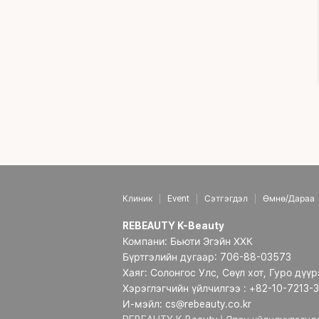
Б
Б
Б
Клиник
Event
Сэтгэгдэл
Өмнө/Дараа
REBEAUTY K-Beauty
Компани: Бьюти Эгэйн ХХК
Бүртгэлийн дугаар: 706-88-03573
Хаяг: Солонгос Улс, Сөүл хот, Гуро дүү
Хэрэглэгчийн үйлчилгээ : +82-10-7213-
И-мэйл: cs@rebeauty.co.kr