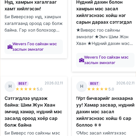
Нүд, хамрын хагалгааг
Нүдний дахин болон
хамт хийлгэсэн!
хамрын мэс засал
хийлгэснээс хойш нэг
Би Виверсээр нүд, хамрын
сарын дараах сэтгэгдэл
хагалгаанд ороод сар болж
байна. Гэр хол болохоор
★Виверс гоо сайхны
гэртээ байхдаа
эмнэлэг ★Эмч Шим Жон
элтгэж
элтгэж
элтгэж
элтгэж
элтгэж
элтгэж
элтгэж
элтгэж
элтгэж
байна
байна
байна
байна
байна
байна
байна
байна
байна
эмнэлгүүдийг судалж,
Хван ★Нүдний дахин мэс
Wevers Гоо сайхан мэс
заслын эмнэлэг
зөвлөгөө авах цаг товлоход
засал/Хамрын мэс засал
Бэлтгэж
Бэлтгэж
Бэлтгэж
Бэлтгэж
Бэлтгэж
Бэлтгэж
Бэлтгэж
Бэлтгэж
Бэлтгэж
их цаг орсон...
байна
байна
байна
байна
байна
байна
байна
байна
байна
★1 сар Виверс эмнэлгийн
Wevers Гоо сайхан мэс
заслын эмнэлэг
Шим Жон Хван эмчид
нүдний дахин болон х...
2026.02.11
2026.02.11
BEST
BEST
Н
Н
★★★★★
5
.0
★★★★★
5
.0
Сэтгэгдлээ үлдээж
!Урт бичвэрийг анхаарна
байна: Шим Жун Хван
уу! Хамар засвар, нүдний
эмчид хамар, нүдний мэс
дахин мэс засал
засалд ороод хоёр сар
хийлгэснээс хойш 6 сар
болж байна
боллоо ㅎㅎ
Би Виверс гоо сайхны мэс
♡Мэс засал хийлгэхээс