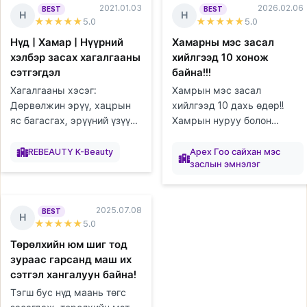
2021.01.03
2026.02.06
BEST
BEST
Н
Н
★★★★★
5
.0
★★★★★
5
.0
Нүд | Хамар | Нүүрний
Хамарны мэс засал
хэлбэр засах хагалгааны
хийлгээд 10 хонож
сэтгэгдэл
байна!!!
Хагалгааны хэсэг:
Хамрын мэс засал
Дөрвөлжин эрүү, хацрын
хийлгээд 10 дахь өдөр!!
яс багасгах, эрүүний үзүүр,
Хамрын нуруу болон
ясны гадна давхарга авах
үзүүрийг хийлгэсэн!! Юуны
элтгэж
элтгэж
элтгэж
элтгэж
элтгэж
Бэлтгэж
байна
байна
байна
байна
байна
(cortical osteotomy),
байна
өмнө, эндхийн хүлээн
REBEAUTY K-Beauty
Apex Гоо сайхан мэс
заслын эмнэлэг
эрүүний суулгац авахуулах,
авахын эгч нар болон
давхраа...
сувилагч эгч нар...
2025.07.08
BEST
Н
★★★★★
5
.0
Төрөлхийн юм шиг тод
зураас гарсанд маш их
сэтгэл хангалуун байна!
Тэгш бус нүд маань төгс