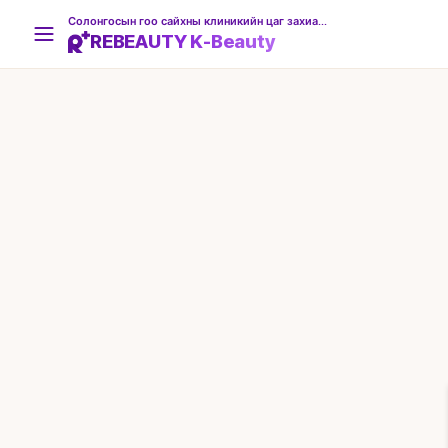
Солонгосын гоо сайхны клиникийн цаг захиалгын платформ
REBEAUTY K-Beauty