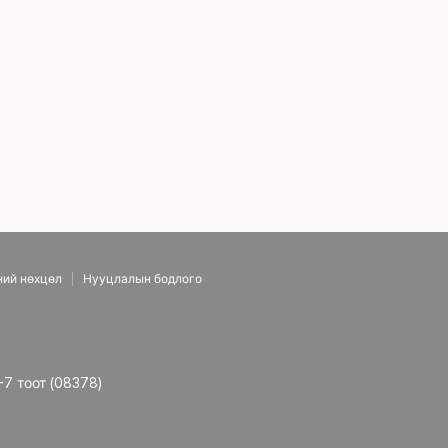
ний нөхцөл
Нууцлалын бодлого
-7 тоот (08378)