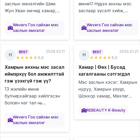
заслын эмнэлгийн Шим
өмнө♡ Нүдээ анхны мэс
Жун Хван эмчид хамар,
заслаар зүсэлт хийж,
нүдний мэс засалд ороод
нүдний хэлбэр засуулж,
элтгэж
элтгэж
элтгэж
элтгэж
элтгэж
элтгэж
элтгэж
элтгэж
Бэлтгэж
Бэлтгэж
Бэлтгэж
Бэлтгэж
Бэлтгэж
Бэлтгэж
Бэлтгэж
Бэлтгэж
Бэлтгэж
байна
байна
байна
байна
байна
байна
байна
байна
хоёр сар болж байгаа
байна
байна
байна
байна
байна
байна
байна
байна
байна
урд талын хэсгийг нь
Wevers Гоо сайхан мэс
Wevers Гоо сайхан мэс
заслын эмнэлэг
заслын эмнэлэг
тухайгаа хуваалцмаар
онгойлгосон боловч зураас
байна. Би багаас...
нь бүдгэрч, уус...
2026.02.11
2020.01.21
BEST
BEST
Н
Н
★★★★★
5
.0
★★★★★
5
.0
Хамрын анхны мэс засал
Хамар | Өөх | Бусад
иймэрхүү бол амжилттай
хагалгааны сэтгэгдэл
гэж үзэхгүй гэж үү?
Мэс заслын хэсэг: Хамрын
13 жилийн өмнө
нуруу, Хамрын үзүүр,
булчирхайгаар хийлгэсэн
Шонхор хамар, Махлаг
боловч нэг тал нь
хамар, Өөх шилжүүлэн
Бэлтгэж
Бэлтгэж
Бэлтгэж
Бэлтгэж
Бэлтгэж
Бэлтгэж
Бэлтгэж
Бэлтгэж
Бэлтгэж
задарчихсан болохоор маш
байна
байна
байна
байна
байна
байна
байна
байна
байна
суулгах (дух), Өөх
REBEAUTY K-Beauty
элтгэж
элтгэж
элтгэж
элтгэж
элтгэж
элтгэж
элтгэж
байна
байна
байна
байна
байна
байна
байна
их стресстэй байсан. Яах
соруулах (гуя), Уруулын
Wevers Гоо сайхан мэс
заслын эмнэлэг
аргагүй дахин мэс засал
филлер Хагалгаан...
хийлгэх гэж байгаа ...