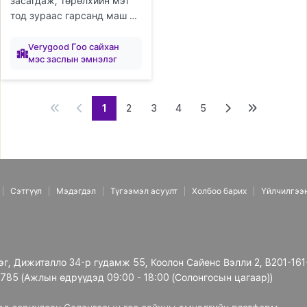
засагдаж, төрөлхийн мэт
тод зураас гарсанд маш их
сэтгэл хангалуун байна!
элтгэж
элтгэж
элтгэж
байна
байна
байна
Хаван ч хурдан бууж,
Verygood Гоо сайхан
мэс заслын эмнэлэг
эргэн тойрны хүмүүс
маань ч төр...
1
2
3
4
5
Сэтгүүл
Мэдэгдэл
Түгээмэл асуулт
Холбоо барих
Үйлчилгээ
рэг, Дижиталло 34-р гудамж 55, Коолон Сайенс Вэлли 2, B201-161
3785 (Ажлын өдрүүдэд 09:00 - 18:00 (Солонгосын цагаар))