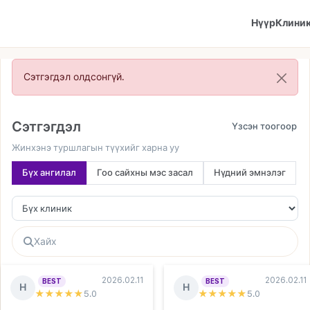
Нүүр
Клини
Сэтгэгдэл олдсонгүй.
Сэтгэгдэл
Жинхэнэ туршлагын түүхийг харна уу
Бүх ангилал
Гоо сайхны мэс засал
Нүдний эмнэлэг
2026.02.11
2026.02.11
BEST
BEST
Н
Н
★★★★★
5
.0
★★★★★
5
.0