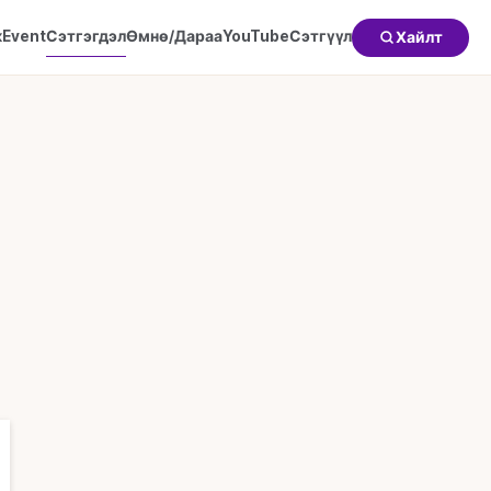
к
Event
Сэтгэгдэл
Өмнө/Дараа
YouTube
Сэтгүүл
Хайлт