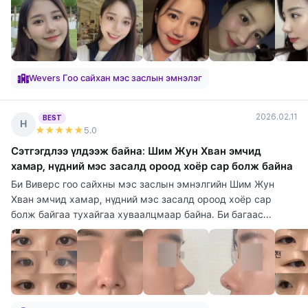
Wevers Гоо сайхан мэс заслын эмнэлэг
2026.02.11
BEST
Н
★★★★★
5
.0
Сэтгэгдлээ үлдээж байна: Шим Жун Хван эмчид
хамар, нүдний мэс засалд ороод хоёр сар болж байна
Би Виверс гоо сайхны мэс заслын эмнэлгийн Шим Жун
Хван эмчид хамар, нүдний мэс засалд ороод хоёр сар
болж байгаа тухайгаа хуваалцмаар байна. Би багаас...