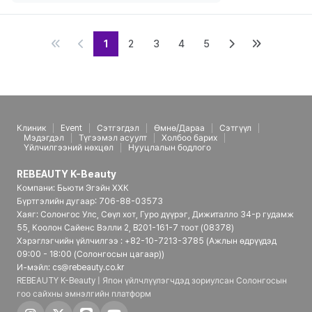
1
2
3
4
5
Клиник
Event
Сэтгэгдэл
Өмнө/Дараа
Сэтгүүл
Мэдэгдэл
Түгээмэл асуулт
Холбоо барих
Үйлчилгээний нөхцөл
Нууцлалын бодлого
REBEAUTY K-Beauty
Компани: Бьюти Эгэйн ХХК
Бүртгэлийн дугаар: 706-88-03573
Хаяг: Солонгос Улс, Сөүл хот, Гуро дүүрэг, Дижиталло 34-р гудамж
55, Коолон Сайенс Вэлли 2, B201-161-7 тоот (08378)
Хэрэглэгчийн үйлчилгээ : +82-10-7213-3785 (Ажлын өдрүүдэд
09:00 - 18:00 (Солонгосын цагаар))
И-мэйл: cs@rebeauty.co.kr
REBEAUTY K-Beauty | Япон үйлчлүүлэгчдэд зориулсан Солонгосын
гоо сайхны эмнэлгийн платформ