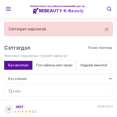
Солонгосын гоо сайхны клиникийн цаг захиалгын платформ
REBEAUTY K-Beauty
Сэтгэгдэл олдсонгүй.
Сэтгэгдэл
Жинхэнэ туршлагын түүхийг харна уу
Бүх ангилал
Гоо сайхны мэс засал
Нүдний эмнэлэг
2026.02.11
BEST
Н
★★★★★
5
.0