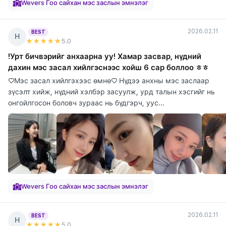
Wevers Гоо сайхан мэс заслын эмнэлэг
2026.02.11
BEST
Н
★★★★★
5
.0
!Урт бичвэрийг анхаарна уу! Хамар засвар, нүдний
дахин мэс засал хийлгэснээс хойш 6 сар боллоо ㅎㅎ
♡Мэс засал хийлгэхээс өмнө♡ Нүдээ анхны мэс заслаар
зүсэлт хийж, нүдний хэлбэр засуулж, урд талын хэсгийг нь
онгойлгосон боловч зураас нь бүдгэрч, уус...
Wevers Гоо сайхан мэс заслын эмнэлэг
2026.02.11
BEST
Н
★★★★★
5
.0