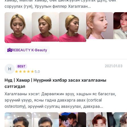
соруулах (гуя), Уруулын филлер Хагалгаан...
REBEAUTY K-Beauty
2021.01.03
BEST
Н
★★★★★
5
.0
Нүд | Хамар | Нүүрний хэлбэр засах хагалгааны
сэтгэгдэл
Хагалгааны хэсэг: Дөрвөлжин эрүү, хацрын яс багасгах,
эрүүний үзүүр, ясны гадна давхарга авах (cortical
osteotomy), эрүүний суулгац авахуулах, давхраа...