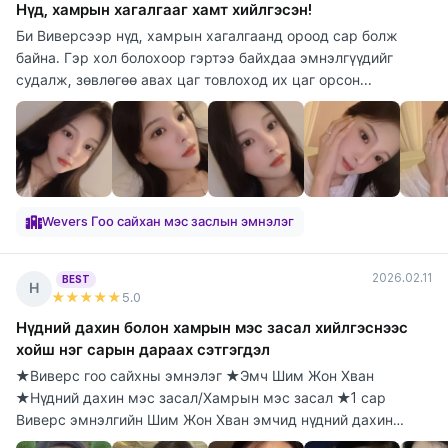
Нүд, хамрын хагалгааг хамт хийлгэсэн!
Би Виверсээр нүд, хамрын хагалгаанд ороод сар болж
байна. Гэр хол болохоор гэртээ байхдаа эмнэлгүүдийг
судалж, зөвлөгөө авах цаг товлоход их цаг орсон...
Wevers Гоо сайхан мэс заслын эмнэлэг
2026.02.11
BEST
Н
★★★★★
5
.0
Нүдний дахин болон хамрын мэс засал хийлгэснээс
хойш нэг сарын дараах сэтгэгдэл
★Виверс гоо сайхны эмнэлэг ★Эмч Шим Жон Хван
★Нүдний дахин мэс засал/Хамрын мэс засал ★1 сар
Виверс эмнэлгийн Шим Жон Хван эмчид нүдний дахин
болон х...