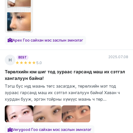
Apex Гоо сайхан мэс заслын эмнэлэг
2025.07.08
BEST
Н
★★★★★
5
.0
Төрөлхийн юм шиг тод зураас гарсанд маш их сэтгэл
хангалуун байна!
Тэгш бус нүд маань төгс засагдаж, төрөлхийн мэт тод
зураас гарсанд маш их сэтгэл хангалуун байна! Хаван ч
хурдан бууж, эргэн тойрны хүмүүс маань ч төр...
Verygood Гоо сайхан мэс заслын эмнэлэг