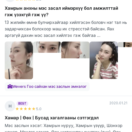
Хамрын анхны мэс засал иймэрхүү бол амжилттай
гэж үзэхгүй гэж үү?
13 жилийн өмнө булчирхайгаар хийлгэсэн боловч нэг тал нь
задарчихсан болохоор маш их стресстэй байсан. Яах
аргагүй дахин мэс засал хийлгэх гэж байгаа ...
Wevers Гоо сайхан мэс заслын эмнэлэг
2020.01.21
BEST
Н
★★★★★
5
.0
Хамар | Өөх | Бусад хагалгааны сэтгэгдэл
Мэс заслын хэсэг: Хамрын нуруу, Хамрын үзүүр, Шонхор
хамар, Махлаг хамар, Өөх шилжүүлэн суулгах (дух), Өөх