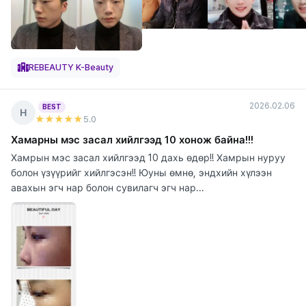
REBEAUTY K-Beauty
2026.02.06
BEST
Н
★★★★★
5
.0
Хамарны мэс засал хийлгээд 10 хонож байна!!!
Хамрын мэс засал хийлгээд 10 дахь өдөр!! Хамрын нуруу
болон үзүүрийг хийлгэсэн!! Юуны өмнө, эндхийн хүлээн
авахын эгч нар болон сувилагч эгч нар...