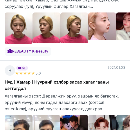
соруулах (гуя), Уруулын филлер Хагалгаан...
REBEAUTY K-Beauty
2021.01.03
BEST
Н
★★★★★
5
.0
Нүд | Хамар | Нүүрний хэлбэр засах хагалгааны
сэтгэгдэл
Хагалгааны хэсэг: Дөрвөлжин эрүү, хацрын яс багасгах,
эрүүний үзүүр, ясны гадна давхарга авах (cortical
osteotomy), эрүүний суулгац авахуулах, давхраа...