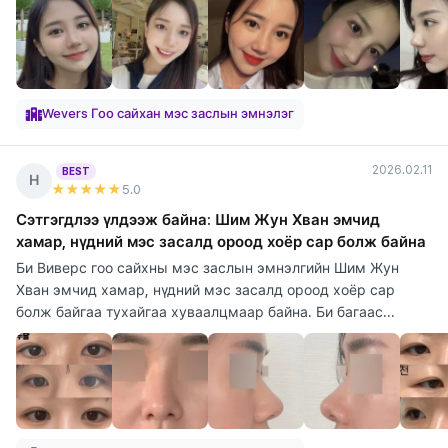
Wevers Гоо сайхан мэс заслын эмнэлэг
2026.02.11
BEST
Н
★★★★★
5
.0
Сэтгэгдлээ үлдээж байна: Шим Жун Хван эмчид
хамар, нүдний мэс засалд ороод хоёр сар болж байна
Би Виверс гоо сайхны мэс заслын эмнэлгийн Шим Жун
Хван эмчид хамар, нүдний мэс засалд ороод хоёр сар
болж байгаа тухайгаа хуваалцмаар байна. Би багаас...