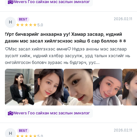
Wevers Гоо сайхан мэс заслын эмнэлэг
2026.02.11
BEST
Н
★★★★★
5
.0
!Урт бичвэрийг анхаарна уу! Хамар засвар, нүдний
дахин мэс засал хийлгэснээс хойш 6 сар боллоо ㅎㅎ
♡Мэс засал хийлгэхээс өмнө♡ Нүдээ анхны мэс заслаар
зүсэлт хийж, нүдний хэлбэр засуулж, урд талын хэсгийг нь
онгойлгосон боловч зураас нь бүдгэрч, уус...
Wevers Гоо сайхан мэс заслын эмнэлэг
2026.02.11
BEST
Н
★★★★★
5
.0