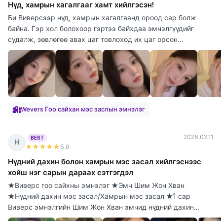
Нүд, хамрын хагалгааг хамт хийлгэсэн!
Би Виверсээр нүд, хамрын хагалгаанд ороод сар болж
байна. Гэр хол болохоор гэртээ байхдаа эмнэлгүүдийг
судалж, зөвлөгөө авах цаг товлоход их цаг орсон...
Wevers Гоо сайхан мэс заслын эмнэлэг
2026.02.11
BEST
Н
★★★★★
5
.0
Нүдний дахин болон хамрын мэс засал хийлгэснээс
хойш нэг сарын дараах сэтгэгдэл
★Виверс гоо сайхны эмнэлэг ★Эмч Шим Жон Хван
★Нүдний дахин мэс засал/Хамрын мэс засал ★1 сар
Виверс эмнэлгийн Шим Жон Хван эмчид нүдний дахин
болон х...