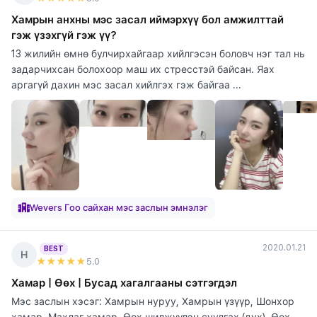
Хамрын анхны мэс засал иймэрхүү бол амжилттай
гэж үзэхгүй гэж үү?
13 жилийн өмнө булчирхайгаар хийлгэсэн боловч нэг тал нь
задарчихсан болохоор маш их стресстэй байсан. Яах
аргагүй дахин мэс засал хийлгэх гэж байгаа ...
Wevers Гоо сайхан мэс заслын эмнэлэг
2020.01.21
BEST
Н
★★★★★
5
.0
Хамар | Өөх | Бусад хагалгааны сэтгэгдэл
Мэс заслын хэсэг: Хамрын нуруу, Хамрын үзүүр, Шонхор
хамар, Махлаг хамар, Өөх шилжүүлэн суулгах (дух), Өөх