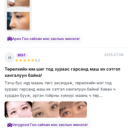
Apex Гоо сайхан мэс заслын эмнэлэг
2025.07.08
BEST
Н
★★★★★
5
.0
Төрөлхийн юм шиг тод зураас гарсанд маш их сэтгэл
хангалуун байна!
Тэгш бус нүд маань төгс засагдаж, төрөлхийн мэт тод
зураас гарсанд маш их сэтгэл хангалуун байна! Хаван ч
хурдан бууж, эргэн тойрны хүмүүс маань ч төр...
Verygood Гоо сайхан мэс заслын эмнэлэг