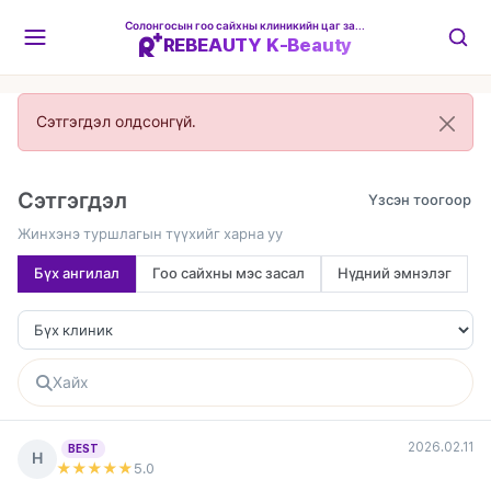
Солонгосын гоо сайхны клиникийн цаг захиалгын платформ
REBEAUTY K-Beauty
Сэтгэгдэл олдсонгүй.
Сэтгэгдэл
Жинхэнэ туршлагын түүхийг харна уу
Бүх ангилал
Гоо сайхны мэс засал
Нүдний эмнэлэг
2026.02.11
BEST
Н
★★★★★
5
.0