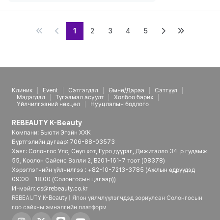
1
2
3
4
5
Клиник
Event
Сэтгэгдэл
Өмнө/Дараа
Сэтгүүл
Мэдэгдэл
Түгээмэл асуулт
Холбоо барих
Үйлчилгээний нөхцөл
Нууцлалын бодлого
REBEAUTY K-Beauty
Компани: Бьюти Эгэйн ХХК
Бүртгэлийн дугаар: 706-88-03573
Хаяг: Солонгос Улс, Сөүл хот, Гуро дүүрэг, Дижиталло 34-р гудамж
55, Коолон Сайенс Вэлли 2, B201-161-7 тоот (08378)
Хэрэглэгчийн үйлчилгээ : +82-10-7213-3785 (Ажлын өдрүүдэд
09:00 - 18:00 (Солонгосын цагаар))
И-мэйл: cs@rebeauty.co.kr
REBEAUTY K-Beauty | Япон үйлчлүүлэгчдэд зориулсан Солонгосын
гоо сайхны эмнэлгийн платформ