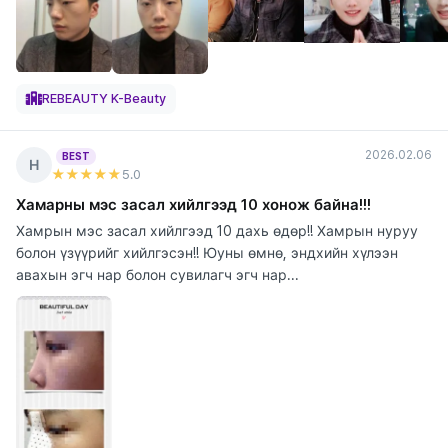
REBEAUTY K-Beauty
2026.02.06
BEST
Н
★★★★★
5
.0
Хамарны мэс засал хийлгээд 10 хонож байна!!!
Хамрын мэс засал хийлгээд 10 дахь өдөр!! Хамрын нуруу
болон үзүүрийг хийлгэсэн!! Юуны өмнө, эндхийн хүлээн
авахын эгч нар болон сувилагч эгч нар...