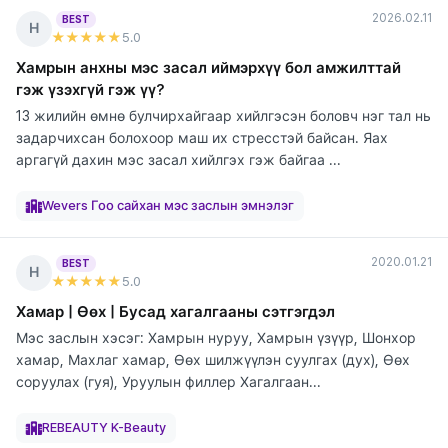
2026.02.11
BEST
Н
★★★★★
5
.0
Хамрын анхны мэс засал иймэрхүү бол амжилттай
гэж үзэхгүй гэж үү?
13 жилийн өмнө булчирхайгаар хийлгэсэн боловч нэг тал нь
задарчихсан болохоор маш их стресстэй байсан. Яах
аргагүй дахин мэс засал хийлгэх гэж байгаа ...
элтгэж
элтгэж
элтгэж
элтгэж
элтгэж
элтгэж
элтгэж
байна
байна
байна
байна
байна
байна
байна
Wevers Гоо сайхан мэс заслын эмнэлэг
2020.01.21
BEST
Н
★★★★★
5
.0
Хамар | Өөх | Бусад хагалгааны сэтгэгдэл
Мэс заслын хэсэг: Хамрын нуруу, Хамрын үзүүр, Шонхор
хамар, Махлаг хамар, Өөх шилжүүлэн суулгах (дух), Өөх
соруулах (гуя), Уруулын филлер Хагалгаан...
элтгэж
элтгэж
элтгэж
элтгэж
элтгэж
элтгэж
элтгэж
элтгэж
элтгэж
байна
байна
байна
байна
байна
байна
байна
байна
байна
REBEAUTY K-Beauty