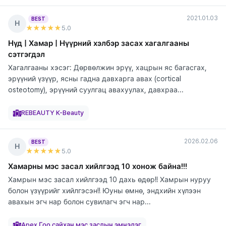
2021.01.03
BEST
Н
★★★★★
5
.0
Нүд | Хамар | Нүүрний хэлбэр засах хагалгааны
сэтгэгдэл
Хагалгааны хэсэг: Дөрвөлжин эрүү, хацрын яс багасгах,
эрүүний үзүүр, ясны гадна давхарга авах (cortical
osteotomy), эрүүний суулгац авахуулах, давхраа...
элтгэж
элтгэж
элтгэж
элтгэж
элтгэж
байна
байна
байна
байна
байна
REBEAUTY K-Beauty
2026.02.06
BEST
Н
★★★★★
5
.0
Хамарны мэс засал хийлгээд 10 хонож байна!!!
Хамрын мэс засал хийлгээд 10 дахь өдөр!! Хамрын нуруу
болон үзүүрийг хийлгэсэн!! Юуны өмнө, эндхийн хүлээн
авахын эгч нар болон сувилагч эгч нар...
элтгэж
байна
Apex Гоо сайхан мэс заслын эмнэлэг