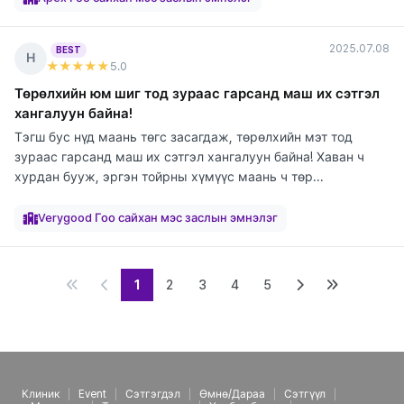
2025.07.08
BEST
Н
★★★★★
5
.0
Төрөлхийн юм шиг тод зураас гарсанд маш их сэтгэл
хангалуун байна!
Тэгш бус нүд маань төгс засагдаж, төрөлхийн мэт тод
зураас гарсанд маш их сэтгэл хангалуун байна! Хаван ч
хурдан бууж, эргэн тойрны хүмүүс маань ч төр...
элтгэж
элтгэж
элтгэж
байна
байна
байна
Verygood Гоо сайхан мэс заслын эмнэлэг
1
2
3
4
5
Клиник
Event
Сэтгэгдэл
Өмнө/Дараа
Сэтгүүл