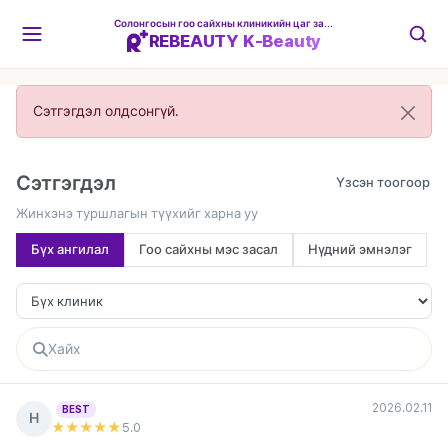
Солонгосын гоо сайхны клиникийн цаг захиалгын платформ
REBEAUTY K-Beauty
Сэтгэгдэл олдсонгүй.
Сэтгэгдэл
Жинхэнэ туршлагын түүхийг харна уу
Бүх ангилал
Гоо сайхны мэс засал
Нүдний эмнэлэг
2026.02.11
BEST
Н
★★★★★
5
.0