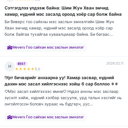
Сэтгэгдлээ үлдээж байна: Шим Жун Хван эмчид
хамар, нүдний мэс засалд ороод хоёр сар болж байна
Би Виверс гоо сайхны мэс заслын эмнэлгийн Шим Жун
Хван эмчид хамар, нүдний мэс засалд ороод хоёр сар
болж байгаа тухайгаа хуваалцмаар байна. Би багаас...
элтгэж
элтгэж
элтгэж
элтгэж
элтгэж
элтгэж
элтгэж
элтгэж
байна
байна
байна
байна
байна
байна
байна
байна
Wevers Гоо сайхан мэс заслын эмнэлэг
2026.02.11
BEST
Н
★★★★★
5
.0
!Урт бичвэрийг анхаарна уу! Хамар засвар, нүдний
дахин мэс засал хийлгэснээс хойш 6 сар боллоо ㅎㅎ
♡Мэс засал хийлгэхээс өмнө♡ Нүдээ анхны мэс заслаар
зүсэлт хийж, нүдний хэлбэр засуулж, урд талын хэсгийг нь
онгойлгосон боловч зураас нь бүдгэрч, уус...
элтгэж
элтгэж
элтгэж
элтгэж
элтгэж
элтгэж
элтгэж
элтгэж
элтгэж
байна
байна
байна
байна
байна
байна
байна
байна
байна
Wevers Гоо сайхан мэс заслын эмнэлэг