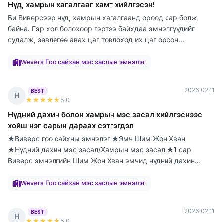
Нүд, хамрын хагалгааг хамт хийлгэсэн!
Би Виверсээр нүд, хамрын хагалгаанд ороод сар болж
байна. Гэр хол болохоор гэртээ байхдаа эмнэлгүүдийг
судалж, зөвлөгөө авах цаг товлоход их цаг орсон...
элтгэж
элтгэж
элтгэж
элтгэж
элтгэж
элтгэж
элтгэж
элтгэж
элтгэж
байна
байна
байна
байна
байна
байна
байна
байна
байна
Wevers Гоо сайхан мэс заслын эмнэлэг
2026.02.11
BEST
Н
★★★★★
5
.0
Нүдний дахин болон хамрын мэс засал хийлгэснээс
хойш нэг сарын дараах сэтгэгдэл
★Виверс гоо сайхны эмнэлэг ★Эмч Шим Жон Хван
★Нүдний дахин мэс засал/Хамрын мэс засал ★1 сар
Виверс эмнэлгийн Шим Жон Хван эмчид нүдний дахин
болон х...
элтгэж
элтгэж
элтгэж
элтгэж
элтгэж
элтгэж
элтгэж
элтгэж
элтгэж
байна
байна
байна
байна
байна
байна
байна
байна
байна
Wevers Гоо сайхан мэс заслын эмнэлэг
2026.02.11
BEST
Н
★★★★★
5
.0