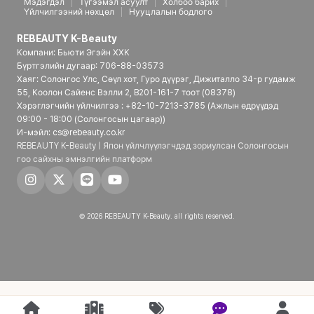
Мэдэгдэл
Түгээмэл асуулт
Холбоо барих
Үйлчилгээний нөхцөл
Нууцлалын бодлого
REBEAUTY K-Beauty
Компани: Бьюти Эгэйн ХХК
Бүртгэлийн дугаар: 706-88-03573
Хаяг: Солонгос Улс, Сөүл хот, Гуро дүүрэг, Дижиталло 34-р гудамж
55, Коолон Сайенс Вэлли 2, B201-161-7 тоот (08378)
Хэрэглэгчийн үйлчилгээ : +82-10-7213-3785 (Ажлын өдрүүдэд
09:00 - 18:00 (Солонгосын цагаар))
И-мэйл: cs@rebeauty.co.kr
REBEAUTY K-Beauty | Япон үйлчлүүлэгчдэд зориулсан Солонгосын
гоо сайхны эмнэлгийн платформ
© 2026 REBEAUTY K-Beauty. all rights reserved.