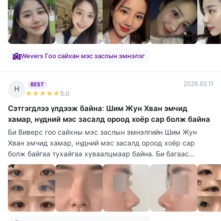
Wevers Гоо сайхан мэс заслын эмнэлэг
2026.02.11
BEST
Н
★★★★★
5
.0
Сэтгэгдлээ үлдээж байна: Шим Жун Хван эмчид
хамар, нүдний мэс засалд ороод хоёр сар болж байна
Би Виверс гоо сайхны мэс заслын эмнэлгийн Шим Жун
Хван эмчид хамар, нүдний мэс засалд ороод хоёр сар
болж байгаа тухайгаа хуваалцмаар байна. Би багаас...