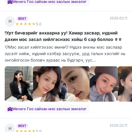
Wevers Гоо сайхан мэс заслын эмнэлэг
2026.02.11
BEST
Н
★★★★★
5
.0
!Урт бичвэрийг анхаарна уу! Хамар засвар, нүдний
дахин мэс засал хийлгэснээс хойш 6 сар боллоо ㅎㅎ
♡Мэс засал хийлгэхээс өмнө♡ Нүдээ анхны мэс заслаар
зүсэлт хийж, нүдний хэлбэр засуулж, урд талын хэсгийг нь
онгойлгосон боловч зураас нь бүдгэрч, уус...
Wevers Гоо сайхан мэс заслын эмнэлэг
2026.02.11
BEST
Н
★★★★★
5
.0