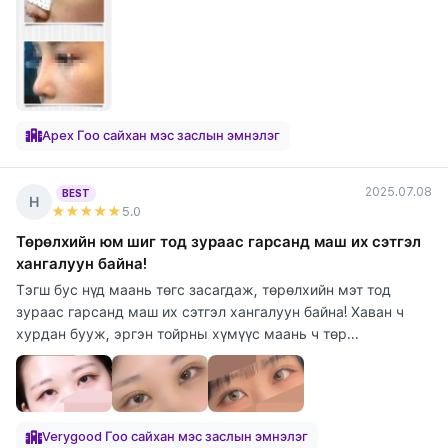
Apex Гоо сайхан мэс заслын эмнэлэг
2025.07.08
BEST
Н
★★★★★
5
.0
Төрөлхийн юм шиг тод зураас гарсанд маш их сэтгэл
хангалуун байна!
Тэгш бус нүд маань төгс засагдаж, төрөлхийн мэт тод
зураас гарсанд маш их сэтгэл хангалуун байна! Хаван ч
хурдан бууж, эргэн тойрны хүмүүс маань ч төр...
Verygood Гоо сайхан мэс заслын эмнэлэг