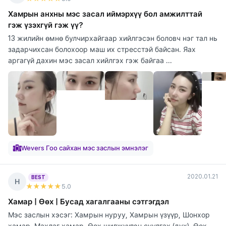
Хамрын анхны мэс засал иймэрхүү бол амжилттай
гэж үзэхгүй гэж үү?
13 жилийн өмнө булчирхайгаар хийлгэсэн боловч нэг тал нь
задарчихсан болохоор маш их стресстэй байсан. Яах
аргагүй дахин мэс засал хийлгэх гэж байгаа ...
Wevers Гоо сайхан мэс заслын эмнэлэг
2020.01.21
BEST
Н
★★★★★
5
.0
Хамар | Өөх | Бусад хагалгааны сэтгэгдэл
Мэс заслын хэсэг: Хамрын нуруу, Хамрын үзүүр, Шонхор
хамар, Махлаг хамар, Өөх шилжүүлэн суулгах (дух), Өөх