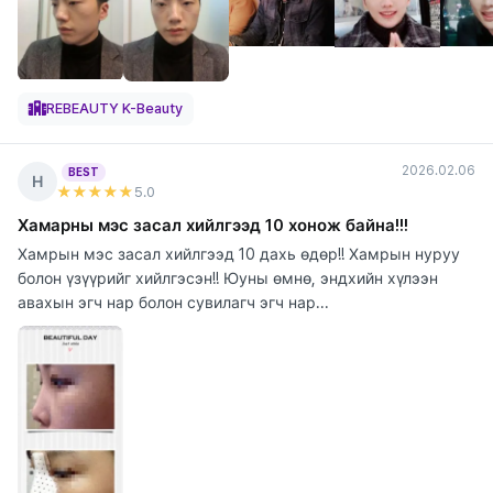
REBEAUTY K-Beauty
2026.02.06
BEST
Н
★★★★★
5
.0
Хамарны мэс засал хийлгээд 10 хонож байна!!!
Хамрын мэс засал хийлгээд 10 дахь өдөр!! Хамрын нуруу
болон үзүүрийг хийлгэсэн!! Юуны өмнө, эндхийн хүлээн
авахын эгч нар болон сувилагч эгч нар...