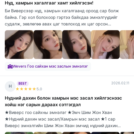
Нүд, хамрын хагалгааг хамт хийлгэсэн!
Би Виверсээр нүд, хамрын хагалгаанд ороод сар болж
байна. Гэр хол болохоор гэртээ байхдаа эмнэлгүүдийг
судалж, зөвлөгөө авах цаг товлоход их цаг орсон...
Wevers Гоо сайхан мэс заслын эмнэлэг
2026.02.11
BEST
Н
★★★★★
5
.0
Нүдний дахин болон хамрын мэс засал хийлгэснээс
хойш нэг сарын дараах сэтгэгдэл
★Виверс гоо сайхны эмнэлэг ★Эмч Шим Жон Хван
★Нүдний дахин мэс засал/Хамрын мэс засал ★1 сар
Виверс эмнэлгийн Шим Жон Хван эмчид нүдний дахин
болон х...