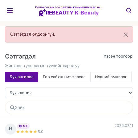
Солонгосын гоо сайхны клиникийн цаг захиалгын платформ
REBEAUTY K-Beauty
Сэтгэгдэл олдсонгүй.
Сэтгэгдэл
Жинхэнэ туршлагын түүхийг харна уу
Бүх ангилал
Гоо сайхны мэс засал
Нүдний эмнэлэг
2026.02.11
BEST
Н
★★★★★
5
.0