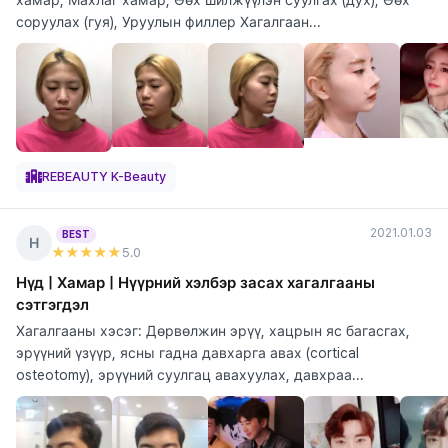
соруулах (гуя), Уруулын филлер Хагалгаан...
REBEAUTY K-Beauty
2021.01.03
BEST
Н
★★★★★
5
.0
Нүд | Хамар | Нүүрний хэлбэр засах хагалгааны
сэтгэгдэл
Хагалгааны хэсэг: Дөрвөлжин эрүү, хацрын яс багасгах,
эрүүний үзүүр, ясны гадна давхарга авах (cortical
osteotomy), эрүүний суулгац авахуулах, давхраа...