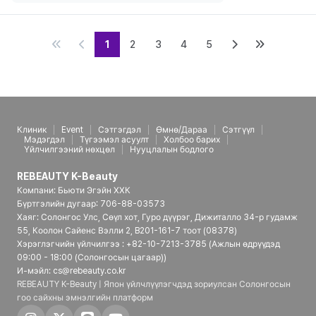
1
2
3
4
5
Клиник
Event
Сэтгэгдэл
Өмнө/Дараа
Сэтгүүл
Мэдэгдэл
Түгээмэл асуулт
Холбоо барих
Үйлчилгээний нөхцөл
Нууцлалын бодлого
REBEAUTY K-Beauty
Компани: Бьюти Эгэйн ХХК
Бүртгэлийн дугаар: 706-88-03573
Хаяг: Солонгос Улс, Сөүл хот, Гуро дүүрэг, Дижиталло 34-р гудамж
55, Коолон Сайенс Вэлли 2, B201-161-7 тоот (08378)
Хэрэглэгчийн үйлчилгээ : +82-10-7213-3785 (Ажлын өдрүүдэд
09:00 - 18:00 (Солонгосын цагаар))
И-мэйл: cs@rebeauty.co.kr
REBEAUTY K-Beauty | Япон үйлчлүүлэгчдэд зориулсан Солонгосын
гоо сайхны эмнэлгийн платформ