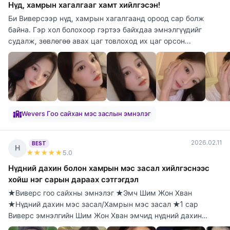
Нүд, хамрын хагалгааг хамт хийлгэсэн!
Би Виверсээр нүд, хамрын хагалгаанд ороод сар болж
байна. Гэр хол болохоор гэртээ байхдаа эмнэлгүүдийг
судалж, зөвлөгөө авах цаг товлоход их цаг орсон...
Wevers Гоо сайхан мэс заслын эмнэлэг
2026.02.11
BEST
Н
★★★★★
5
.0
Нүдний дахин болон хамрын мэс засал хийлгэснээс
хойш нэг сарын дараах сэтгэгдэл
★Виверс гоо сайхны эмнэлэг ★Эмч Шим Жон Хван
★Нүдний дахин мэс засал/Хамрын мэс засал ★1 сар
Виверс эмнэлгийн Шим Жон Хван эмчид нүдний дахин
болон х...