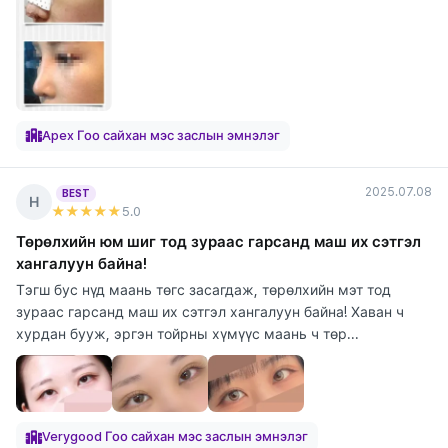
Apex Гоо сайхан мэс заслын эмнэлэг
2025.07.08
BEST
Н
★★★★★
5
.0
Төрөлхийн юм шиг тод зураас гарсанд маш их сэтгэл
хангалуун байна!
Тэгш бус нүд маань төгс засагдаж, төрөлхийн мэт тод
зураас гарсанд маш их сэтгэл хангалуун байна! Хаван ч
хурдан бууж, эргэн тойрны хүмүүс маань ч төр...
Verygood Гоо сайхан мэс заслын эмнэлэг