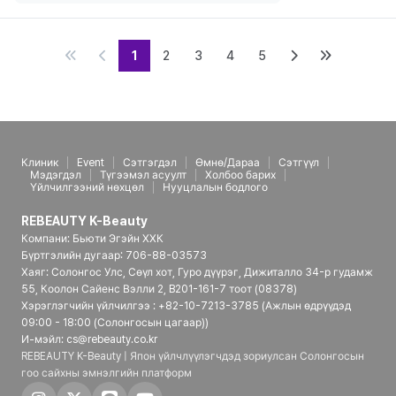
1
2
3
4
5
Клиник
Event
Сэтгэгдэл
Өмнө/Дараа
Сэтгүүл
Мэдэгдэл
Түгээмэл асуулт
Холбоо барих
Үйлчилгээний нөхцөл
Нууцлалын бодлого
REBEAUTY K-Beauty
Компани: Бьюти Эгэйн ХХК
Бүртгэлийн дугаар: 706-88-03573
Хаяг: Солонгос Улс, Сөүл хот, Гуро дүүрэг, Дижиталло 34-р гудамж
55, Коолон Сайенс Вэлли 2, B201-161-7 тоот (08378)
Хэрэглэгчийн үйлчилгээ : +82-10-7213-3785 (Ажлын өдрүүдэд
09:00 - 18:00 (Солонгосын цагаар))
И-мэйл: cs@rebeauty.co.kr
REBEAUTY K-Beauty | Япон үйлчлүүлэгчдэд зориулсан Солонгосын
гоо сайхны эмнэлгийн платформ