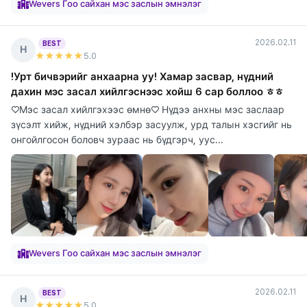
Wevers Гоо сайхан мэс заслын эмнэлэг
2026.02.11
BEST
Н
★★★★★
5
.0
!Урт бичвэрийг анхаарна уу! Хамар засвар, нүдний
дахин мэс засал хийлгэснээс хойш 6 сар боллоо ㅎㅎ
♡Мэс засал хийлгэхээс өмнө♡ Нүдээ анхны мэс заслаар
зүсэлт хийж, нүдний хэлбэр засуулж, урд талын хэсгийг нь
онгойлгосон боловч зураас нь бүдгэрч, уус...
Wevers Гоо сайхан мэс заслын эмнэлэг
2026.02.11
BEST
Н
★★★★★
5
.0