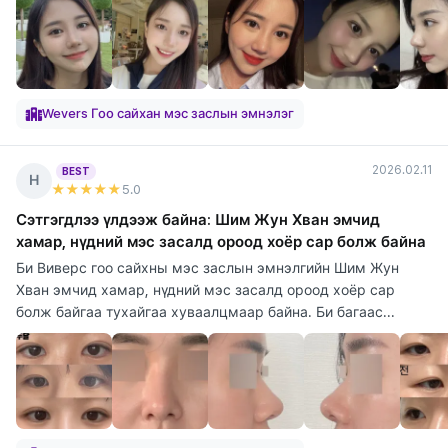
Wevers Гоо сайхан мэс заслын эмнэлэг
2026.02.11
BEST
Н
★★★★★
5
.0
Сэтгэгдлээ үлдээж байна: Шим Жун Хван эмчид
хамар, нүдний мэс засалд ороод хоёр сар болж байна
Би Виверс гоо сайхны мэс заслын эмнэлгийн Шим Жун
Хван эмчид хамар, нүдний мэс засалд ороод хоёр сар
болж байгаа тухайгаа хуваалцмаар байна. Би багаас...