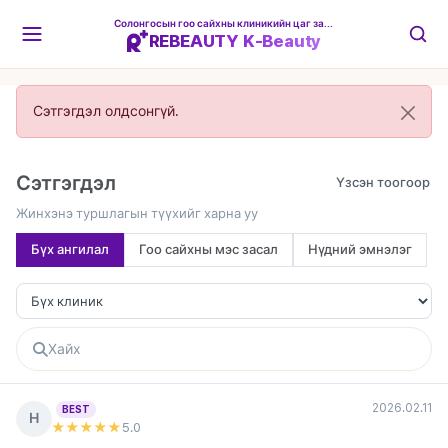
Солонгосын гоо сайхны клиникийн цаг захиалгын платформ
REBEAUTY K-Beauty
Сэтгэгдэл олдсонгүй.
Сэтгэгдэл
Жинхэнэ туршлагын түүхийг харна уу
Бүх ангилал
Гоо сайхны мэс засал
Нүдний эмнэлэг
2026.02.11
BEST
Н
★★★★★
5
.0