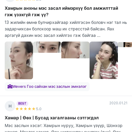
Хамрын анхны мэс засал иймэрхүү бол амжилттай
гэж үзэхгүй гэж үү?
13 жилийн өмнө булчирхайгаар хийлгэсэн боловч нэг тал нь
задарчихсан болохоор маш их стресстэй байсан. Яах
аргагүй дахин мэс засал хийлгэх гэж байгаа ...
Wevers Гоо сайхан мэс заслын эмнэлэг
2020.01.21
BEST
Н
★★★★★
5
.0
Хамар | Өөх | Бусад хагалгааны сэтгэгдэл
Мэс заслын хэсэг: Хамрын нуруу, Хамрын үзүүр, Шонхор
хамар, Махлаг хамар, Өөх шилжүүлэн суулгах (дух), Өөх