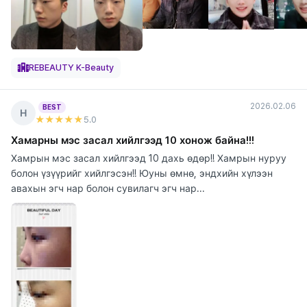
REBEAUTY K-Beauty
2026.02.06
BEST
Н
★★★★★
5
.0
Хамарны мэс засал хийлгээд 10 хонож байна!!!
Хамрын мэс засал хийлгээд 10 дахь өдөр!! Хамрын нуруу
болон үзүүрийг хийлгэсэн!! Юуны өмнө, эндхийн хүлээн
авахын эгч нар болон сувилагч эгч нар...