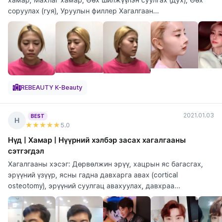
соруулах (гуя), Уруулын филлер Хагалгаан...
REBEAUTY K-Beauty
2021.01.03
BEST
Н
★★★★★
5
.0
Нүд | Хамар | Нүүрний хэлбэр засах хагалгааны
сэтгэгдэл
Хагалгааны хэсэг: Дөрвөлжин эрүү, хацрын яс багасгах,
эрүүний үзүүр, ясны гадна давхарга авах (cortical
osteotomy), эрүүний суулгац авахуулах, давхраа...