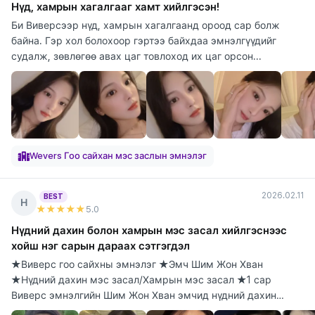
Нүд, хамрын хагалгааг хамт хийлгэсэн!
Би Виверсээр нүд, хамрын хагалгаанд ороод сар болж
байна. Гэр хол болохоор гэртээ байхдаа эмнэлгүүдийг
судалж, зөвлөгөө авах цаг товлоход их цаг орсон...
Wevers Гоо сайхан мэс заслын эмнэлэг
2026.02.11
BEST
Н
★★★★★
5
.0
Нүдний дахин болон хамрын мэс засал хийлгэснээс
хойш нэг сарын дараах сэтгэгдэл
★Виверс гоо сайхны эмнэлэг ★Эмч Шим Жон Хван
★Нүдний дахин мэс засал/Хамрын мэс засал ★1 сар
Виверс эмнэлгийн Шим Жон Хван эмчид нүдний дахин
болон х...