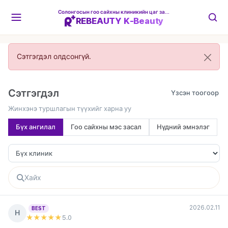
Солонгосын гоо сайхны клиникийн цаг захиалгын платформ
REBEAUTY K-Beauty
Сэтгэгдэл олдсонгүй.
Сэтгэгдэл
Жинхэнэ туршлагын түүхийг харна уу
Бүх ангилал
Гоо сайхны мэс засал
Нүдний эмнэлэг
2026.02.11
BEST
Н
★★★★★
5
.0