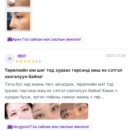
Apex Гоо сайхан мэс заслын эмнэлэг
2025.07.08
BEST
Н
★★★★★
5
.0
Төрөлхийн юм шиг тод зураас гарсанд маш их сэтгэл
хангалуун байна!
Тэгш бус нүд маань төгс засагдаж, төрөлхийн мэт тод
зураас гарсанд маш их сэтгэл хангалуун байна! Хаван ч
хурдан бууж, эргэн тойрны хүмүүс маань ч төр...
Verygood Гоо сайхан мэс заслын эмнэлэг