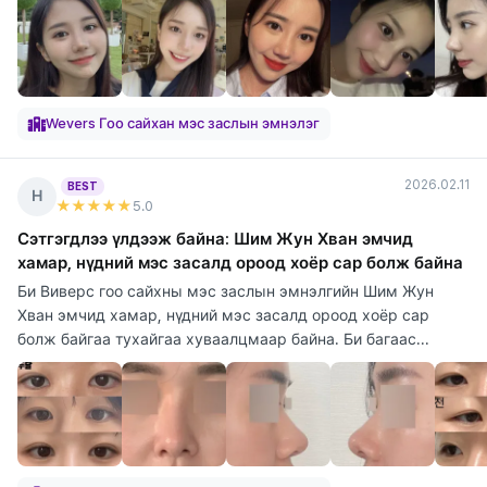
Wevers Гоо сайхан мэс заслын эмнэлэг
2026.02.11
BEST
Н
★★★★★
5
.0
Сэтгэгдлээ үлдээж байна: Шим Жун Хван эмчид
хамар, нүдний мэс засалд ороод хоёр сар болж байна
Би Виверс гоо сайхны мэс заслын эмнэлгийн Шим Жун
Хван эмчид хамар, нүдний мэс засалд ороод хоёр сар
болж байгаа тухайгаа хуваалцмаар байна. Би багаас...