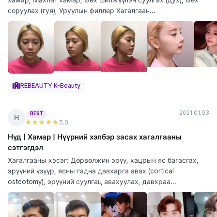
соруулах (гуя), Уруулын филлер Хагалгаан...
REBEAUTY K-Beauty
2021.01.03
BEST
Н
★★★★★
5
.0
Нүд | Хамар | Нүүрний хэлбэр засах хагалгааны
сэтгэгдэл
Хагалгааны хэсэг: Дөрвөлжин эрүү, хацрын яс багасгах,
эрүүний үзүүр, ясны гадна давхарга авах (cortical
osteotomy), эрүүний суулгац авахуулах, давхраа...