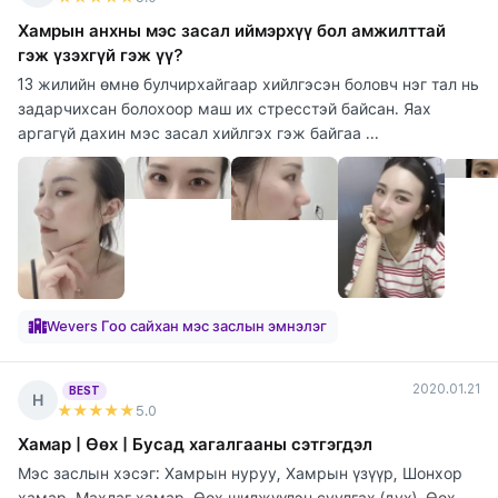
Хамрын анхны мэс засал иймэрхүү бол амжилттай
гэж үзэхгүй гэж үү?
13 жилийн өмнө булчирхайгаар хийлгэсэн боловч нэг тал нь
задарчихсан болохоор маш их стресстэй байсан. Яах
аргагүй дахин мэс засал хийлгэх гэж байгаа ...
Wevers Гоо сайхан мэс заслын эмнэлэг
2020.01.21
BEST
Н
★★★★★
5
.0
Хамар | Өөх | Бусад хагалгааны сэтгэгдэл
Мэс заслын хэсэг: Хамрын нуруу, Хамрын үзүүр, Шонхор
хамар, Махлаг хамар, Өөх шилжүүлэн суулгах (дух), Өөх