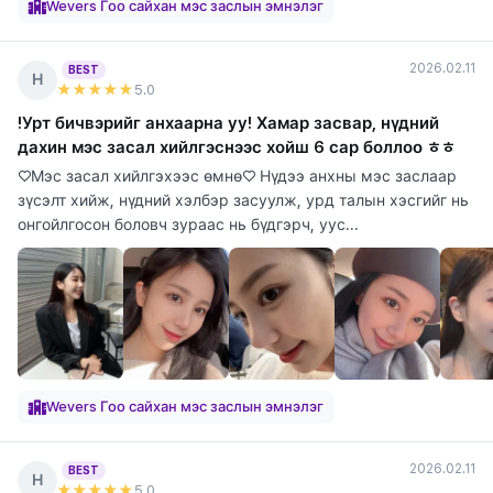
Wevers Гоо сайхан мэс заслын эмнэлэг
2026.02.11
BEST
Н
★★★★★
5
.0
!Урт бичвэрийг анхаарна уу! Хамар засвар, нүдний
дахин мэс засал хийлгэснээс хойш 6 сар боллоо ㅎㅎ
♡Мэс засал хийлгэхээс өмнө♡ Нүдээ анхны мэс заслаар
зүсэлт хийж, нүдний хэлбэр засуулж, урд талын хэсгийг нь
онгойлгосон боловч зураас нь бүдгэрч, уус...
Wevers Гоо сайхан мэс заслын эмнэлэг
2026.02.11
BEST
Н
★★★★★
5
.0