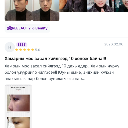
REBEAUTY K-Beauty
2026.02.06
BEST
Н
★★★★★
5
.0
Хамарны мэс засал хийлгээд 10 хонож байна!!!
Хамрын мэс засал хийлгээд 10 дахь өдөр!! Хамрын нуруу
болон үзүүрийг хийлгэсэн!! Юуны өмнө, эндхийн хүлээн
авахын эгч нар болон сувилагч эгч нар...