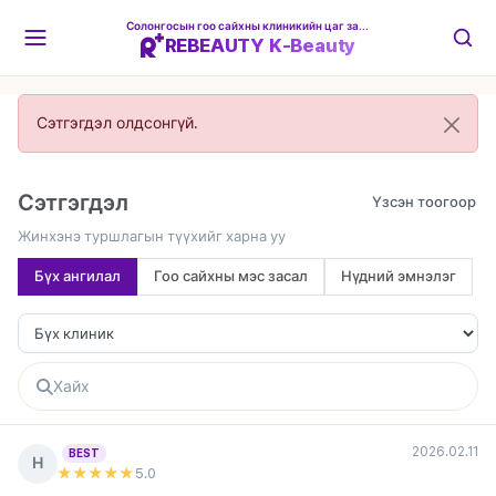
Солонгосын гоо сайхны клиникийн цаг захиалгын платформ
REBEAUTY K-Beauty
Сэтгэгдэл олдсонгүй.
Сэтгэгдэл
Жинхэнэ туршлагын түүхийг харна уу
Бүх ангилал
Гоо сайхны мэс засал
Нүдний эмнэлэг
2026.02.11
BEST
Н
★★★★★
5
.0