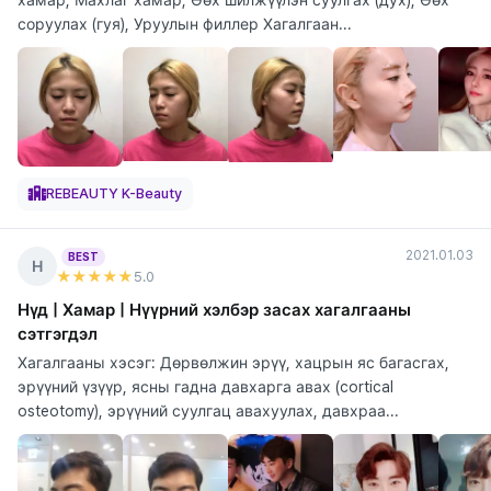
соруулах (гуя), Уруулын филлер Хагалгаан...
REBEAUTY K-Beauty
2021.01.03
BEST
Н
★★★★★
5
.0
Нүд | Хамар | Нүүрний хэлбэр засах хагалгааны
сэтгэгдэл
Хагалгааны хэсэг: Дөрвөлжин эрүү, хацрын яс багасгах,
эрүүний үзүүр, ясны гадна давхарга авах (cortical
osteotomy), эрүүний суулгац авахуулах, давхраа...