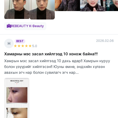
REBEAUTY K-Beauty
2026.02.06
BEST
Н
★★★★★
5
.0
Хамарны мэс засал хийлгээд 10 хонож байна!!!
Хамрын мэс засал хийлгээд 10 дахь өдөр!! Хамрын нуруу
болон үзүүрийг хийлгэсэн!! Юуны өмнө, эндхийн хүлээн
авахын эгч нар болон сувилагч эгч нар...