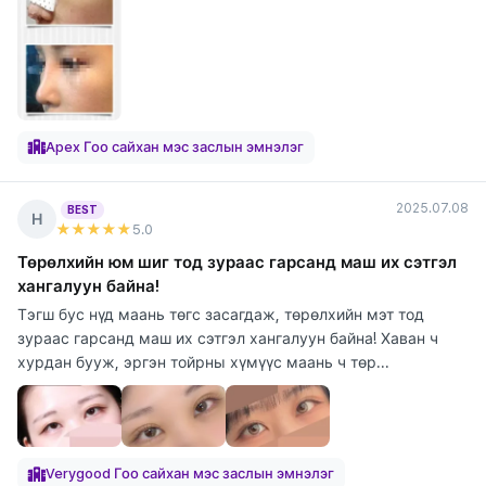
Apex Гоо сайхан мэс заслын эмнэлэг
2025.07.08
BEST
Н
★★★★★
5
.0
Төрөлхийн юм шиг тод зураас гарсанд маш их сэтгэл
хангалуун байна!
Тэгш бус нүд маань төгс засагдаж, төрөлхийн мэт тод
зураас гарсанд маш их сэтгэл хангалуун байна! Хаван ч
хурдан бууж, эргэн тойрны хүмүүс маань ч төр...
Verygood Гоо сайхан мэс заслын эмнэлэг