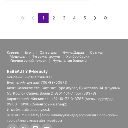
1
2
3
4
5
Клиник
Event
Сэтгэгдэл
Өмнө/Дараа
Сэтгүүл
Мэдэгдэл
Түгээмэл асуулт
Холбоо барих
Үйлчилгээний нөхцөл
Нууцлалын бодлого
REBEAUTY K-Beauty
Компани: Бьюти Эгэйн ХХК
Бүртгэлийн дугаар: 706-88-03573
Хаяг: Солонгос Улс, Сөүл хот, Гуро дүүрэг, Дижиталло 34-р гудамж
55, Коолон Сайенс Вэлли 2, B201-161-7 тоот (08378)
Хэрэглэгчийн үйлчилгээ : +82-10-7213-3785 (Ажлын өдрүүдэд
09:00 - 18:00 (Солонгосын цагаар))
И-мэйл: cs@rebeauty.co.kr
REBEAUTY K-Beauty | Япон үйлчлүүлэгчдэд зориулсан Солонгосын
гоо сайхны эмнэлгийн платформ