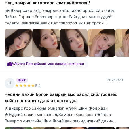
Нүд, хамрын хагалгааг хамт хийлгэсэн!
Би Виверсээр нүд, хамрын хагалгаанд ороод сар болж
байна. Гэр хол болохоор гэртээ байхдаа эмнэлгүүдийг
судалж, зөвлөгөө авах цаг товлоход их цаг орсон...
Wevers Гоо сайхан мэс заслын эмнэлэг
2026.02.11
BEST
Н
★★★★★
5
.0
Нүдний дахин болон хамрын мэс засал хийлгэснээс
хойш нэг сарын дараах сэтгэгдэл
★Виверс гоо сайхны эмнэлэг ★Эмч Шим Жон Хван
★Нүдний дахин мэс засал/Хамрын мэс засал ★1 сар
Виверс эмнэлгийн Шим Жон Хван эмчид нүдний дахин
болон х...