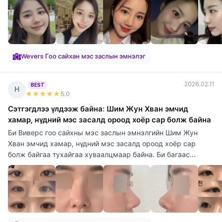
Wevers Гоо сайхан мэс заслын эмнэлэг
2026.02.11
BEST
Н
★★★★★
5
.0
Сэтгэгдлээ үлдээж байна: Шим Жун Хван эмчид
хамар, нүдний мэс засалд ороод хоёр сар болж байна
Би Виверс гоо сайхны мэс заслын эмнэлгийн Шим Жун
Хван эмчид хамар, нүдний мэс засалд ороод хоёр сар
болж байгаа тухайгаа хуваалцмаар байна. Би багаас...