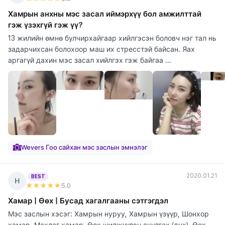
Хамрын анхны мэс засал иймэрхүү бол амжилттай
гэж үзэхгүй гэж үү?
13 жилийн өмнө булчирхайгаар хийлгэсэн боловч нэг тал нь
задарчихсан болохоор маш их стресстэй байсан. Яах
аргагүй дахин мэс засал хийлгэх гэж байгаа ...
Wevers Гоо сайхан мэс заслын эмнэлэг
2020.01.21
BEST
Н
★★★★★
5
.0
Хамар | Өөх | Бусад хагалгааны сэтгэгдэл
Мэс заслын хэсэг: Хамрын нуруу, Хамрын үзүүр, Шонхор
хамар, Махлаг хамар, Өөх шилжүүлэн суулгах (дух), Өөх