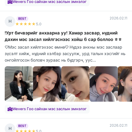
Wevers Гоо сайхан мэс заслын эмнэлэг
2026.02.11
BEST
Н
★★★★★
5
.0
!Урт бичвэрийг анхаарна уу! Хамар засвар, нүдний
дахин мэс засал хийлгэснээс хойш 6 сар боллоо ㅎㅎ
♡Мэс засал хийлгэхээс өмнө♡ Нүдээ анхны мэс заслаар
зүсэлт хийж, нүдний хэлбэр засуулж, урд талын хэсгийг нь
онгойлгосон боловч зураас нь бүдгэрч, уус...
Wevers Гоо сайхан мэс заслын эмнэлэг
2026.02.11
BEST
Н
★★★★★
5
.0